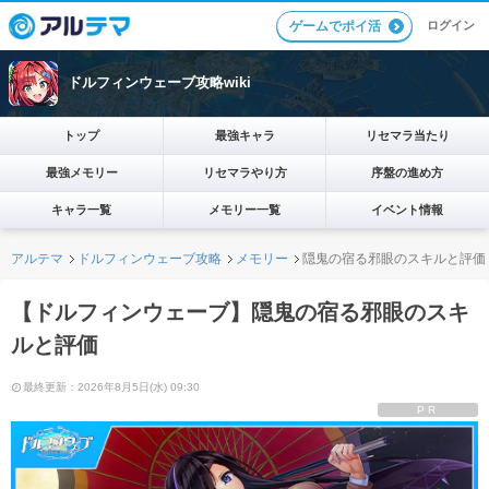
ログイン
ゲームでポイ活
ドルフィンウェーブ攻略wiki
トップ
最強キャラ
リセマラ当たり
最強メモリー
リセマラやり方
序盤の進め方
キャラ一覧
メモリー一覧
イベント情報
アルテマ
ドルフィンウェーブ攻略
メモリー
隠鬼の宿る邪眼のスキルと評価
【ドルフィンウェーブ】隠鬼の宿る邪眼のスキ
ルと評価
最終更新：2026年8月5日(水) 09:30
PR