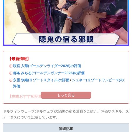
【最新情報】
・
咲宮 入華(ゴールデンライダー2026)の評価
・
都条 みちる(ゴールデンガンナー2026)の評価
・
永雪 氷織(リゾートスタイル)の評価
/
シュネー(リゾートワンピース)の
評価
もっと見る
【攻略おすすめ記事】
ドルフィンウェーブ(ドルウェブ)の隠鬼の宿る邪眼をご紹介。評価やスキル、ス
テータスについて記載しています。
関連記事