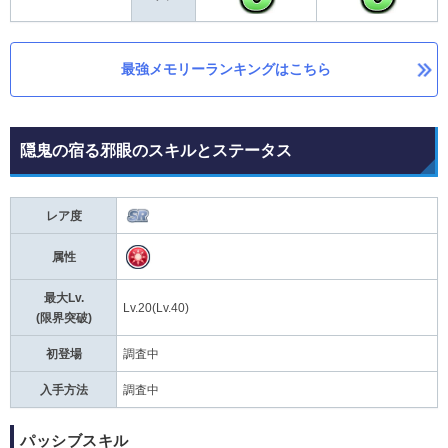
最強メモリーランキングはこちら
隠鬼の宿る邪眼のスキルとステータス
レア度
属性
最大Lv.
Lv.20(Lv.40)
(限界突破)
初登場
調査中
入手方法
調査中
パッシブスキル