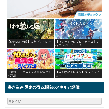
【ほの暮しの庭】先行プレイレビ
【リミットゼロブレイカーズ】先
ュー！
行プレイレビュー！
【速報】10連ガチャを無課金で引
【みんなのトレイン】プレイレビ
く方法
ュー！
書き込み
(隠鬼の宿る邪眼のスキルと評価)