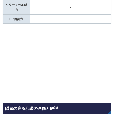
クリティカル威
-
力
HP回復力
-
隠鬼の宿る邪眼の画像と解説