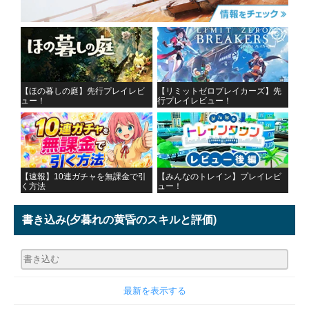
【ほの暮しの庭】先行プレイレビ
【リミットゼロブレイカーズ】先
ュー！
行プレイレビュー！
【速報】10連ガチャを無課金で引
【みんなのトレイン】プレイレビ
く方法
ュー！
書き込み
(夕暮れの黄昏のスキルと評価)
最新を表示する