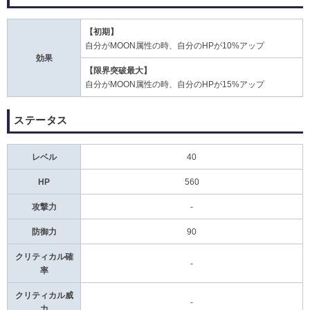
【初期】
自分がMOON属性の時、自分のHPが10%アップ
効果
【限界突破最大】
自分がMOON属性の時、自分のHPが15%アップ
ステータス
レベル
40
HP
560
攻撃力
-
防御力
90
クリティカル確
-
率
クリティカル威
-
力