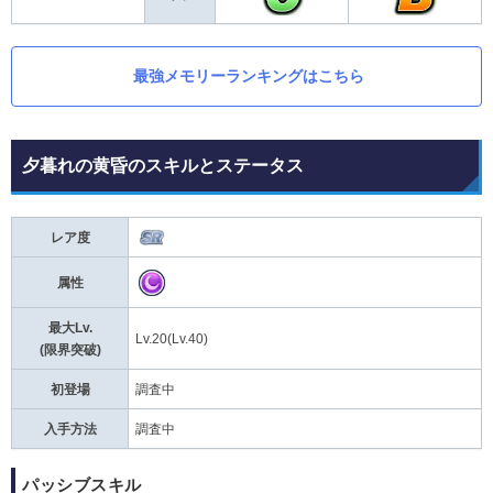
最強メモリーランキングはこちら
夕暮れの黄昏のスキルとステータス
レア度
属性
最大Lv.
Lv.20(Lv.40)
(限界突破)
初登場
調査中
入手方法
調査中
パッシブスキル