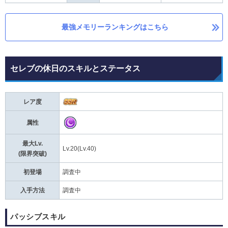
最強メモリーランキングはこちら
セレブの休日のスキルとステータス
レア度
属性
最大Lv.
Lv.20(Lv.40)
(限界突破)
初登場
調査中
入手方法
調査中
パッシブスキル