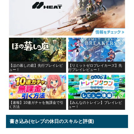
【ほの暮しの庭】先行プレイレビ
【リミットゼロブレイカーズ】先
ュー！
行プレイレビュー！
【速報】10連ガチャを無課金で引
【みんなのトレイン】プレイレビ
く方法
ュー！
書き込み
(セレブの休日のスキルと評価)