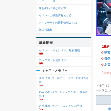
メモリー一覧
序盤の効率的な進め方
イベントの最新情報まとめ
アップデートの最新情報まとめ
雑談掲示板
最新情報
【最新
イベント・キャンペーン最新情報
・
咲宮
更新
・
都条
アップデート最新情報
更新
・
永雪
キャラ・メモリー
【攻略
咲宮 入華(ゴールデンライダー2026)の評
価
ドルフィン
New!!
ータスにつ
都条 みちる(ゴールデンガンナー2026)の
評価
New!!
永雪 氷織(リゾートスタイル)の評価
最
New!!