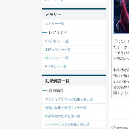
メモリー
メモリー一覧
レアリティ
「わたし
URメモリー一覧
たまには
SSRメモリー一覧
「そうだ
SRメモリー一覧
不思議と
Rメモリー一覧
私生活が
作曲や編
効果解説一覧
2人が揃
皆の寝静
特殊効果
聞くよう
アクティブスキルの効果と使い道
連勁の効果と所持キャラ一覧
同調攻強の効果と使い道
オーバーリンクの効果と使い道
©Marvelous 