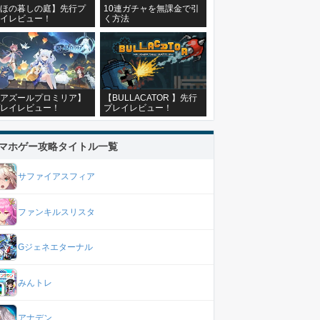
ほの暮しの庭】先行プ
10連ガチャを無課金で引
イレビュー！
く方法
アズールプロミリア】
【BULLACATOR 】先行
レイレビュー！
プレイレビュー！
マホゲー攻略タイトル一覧
サファイアスフィア
ファンキルスリスタ
Gジェネエターナル
みんトレ
アナデン