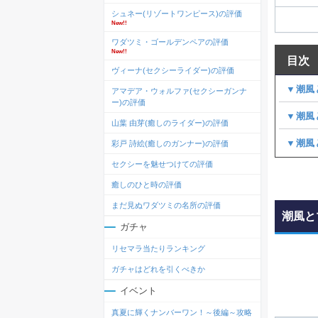
シュネー(リゾートワンピース)の評価
New!!
ワダツミ・ゴールデンペアの評価
New!!
目次
ヴィーナ(セクシーライダー)の評価
▼潮風
アマデア・ウォルファ(セクシーガンナ
ー)の評価
▼潮風
山葉 由芽(癒しのライダー)の評価
▼潮風
彩戸 詩絵(癒しのガンナー)の評価
セクシーを魅せつけての評価
癒しのひと時の評価
まだ見ぬワダツミの名所の評価
潮風と
ガチャ
リセマラ当たりランキング
ガチャはどれを引くべきか
イベント
真夏に輝くナンバーワン！～後編～攻略