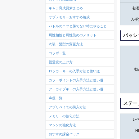
キャラ育成要素まとめ
初
サブメモリーおすすめ編成
入手
バトルのコツと勝てない時にやること
パッシ
属性相性と属性染めのメリット
衣装・髪型の変更方法
コラボ一覧
親愛度の上げ方
効
ロッカーキーの入手方法と使い道
カラーポイントの入手方法と使い道
アーカイブキーの入手方法と使い道
声優一覧
ステー
アプリペイでの購入方法
メモリーの強化方法
レ
マシンの強化方法
H
おすすめ課金パック