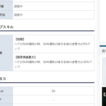
登場
調査中
方法
調査中
ブスキル
【初期】
ペアがSUN属性の時、SUN属性の味方全体の攻撃力が5%ア
ップ
お
果
【限界突破最大】
ペアがSUN属性の時、SUN属性の味方全体の攻撃力が10%ア
ップ
タス
ベル
50
P
-