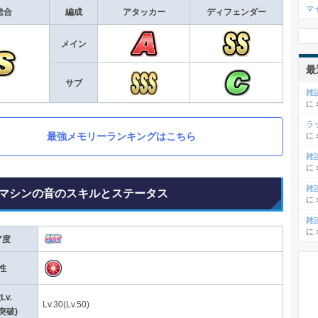
マ
総合
編成
アタッカー
ディフェンダー
メイン
最
サブ
雑
に
ラ
最強メモリーランキングはこちら
に
雑
に
雑
マシンの音のスキルとステータス
に
雑
に
ア度
性
Lv.
Lv.30(Lv.50)
突破)