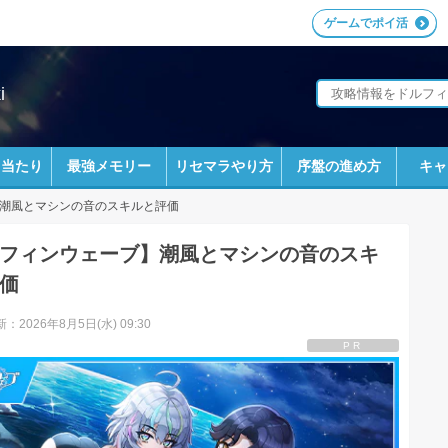
ゲームでポイ活
i
ラ当たり
最強メモリー
リセマラやり方
序盤の進め方
キャ
潮風とマシンの音のスキルと評価
フィンウェーブ】潮風とマシンの音のスキ
価
：2026年8月5日(水) 09:30
PR