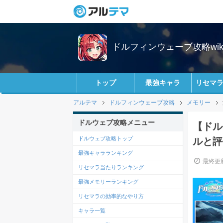
ドルフィンウェーブ攻略wik
トップ
最強キャラ
リセマ
アルテマ
ドルフィンウェーブ攻略
メモリー
ドルウェブ攻略メニュー
【ドル
ドルウェブ攻略トップ
ルと評
最強キャラランキング
最終更新
リセマラ当たりランキング
最強メモリーランキング
リセマラの効率的なやり方
キャラ一覧