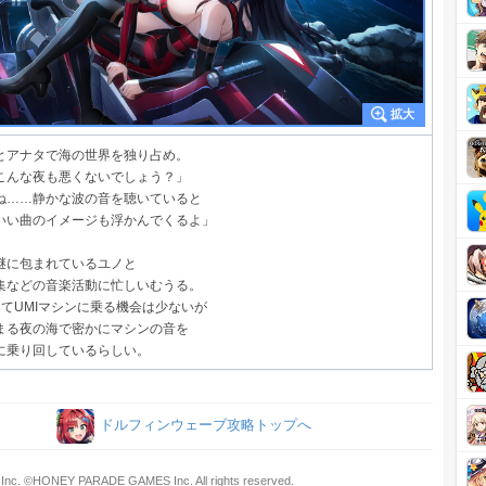
とアナタで海の世界を独り占め。
こんな夜も悪くないでしょう？」
ね……静かな波の音を聴いていると
いい曲のイメージも浮かんでくるよ」
謎に包まれているユノと
集などの音楽活動に忙しいむうる。
ってUMIマシンに乗る機会は少ないが
まる夜の海で密かにマシンの音を
に乗り回しているらしい。
ドルフィンウェーブ攻略トップへ
Inc. ©HONEY PARADE GAMES Inc. All rights reserved.