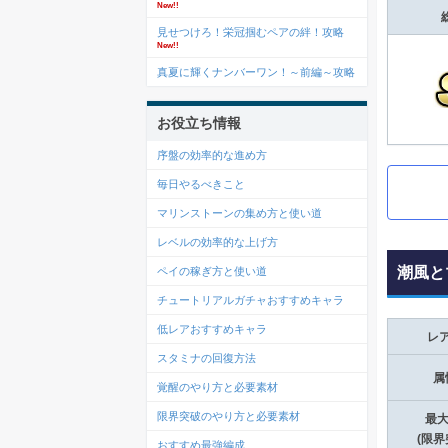
New!!
見せつけろ！栄冠掴むペアの絆！攻略
New!!
真夏に輝くナンバーワン！～前編～攻略
お役立ち情報
序盤の効率的な進め方
毎日やるべきこと
マリンストーンの集め方と使い道
レベルの効率的な上げ方
潮風と
ペイの稼ぎ方と使い道
チュートリアルガチャおすすめキャラ
低レアおすすめキャラ
レ
スタミナの回復方法
属
覚醒のやり方と必要素材
限界突破のやり方と必要素材
最大
(限界
おすすめ最強編成