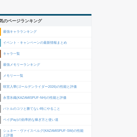
気のページランキング
最強キャラランキング
イベント・キャンペーンの最新情報まとめ
キャラ一覧
最強メモリーランキング
メモリー一覧
咲宮入華(ゴールデンライダー2026)の性能と評価
永雪氷織(KAZAMISPUF-NH)の性能と評価
バトルのコツと勝てない時にやること
ペイ(Pay)の効率的な稼ぎ方と使い道
シュネー・ヴァイスベルグ(KAZAMISPUF-SW)の性能
と評価