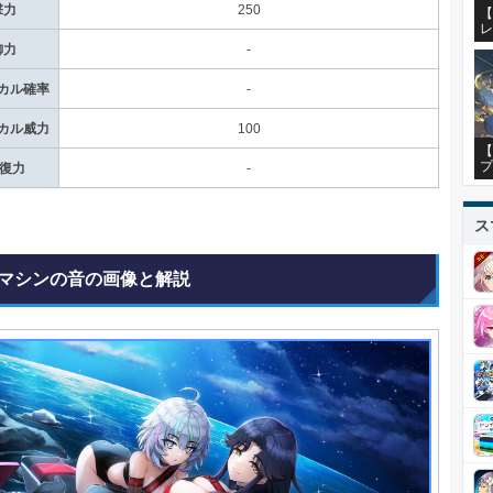
撃力
250
【
レ
御力
-
カル確率
-
カル威力
100
【
プ
回復力
-
ス
マシンの音の画像と解説