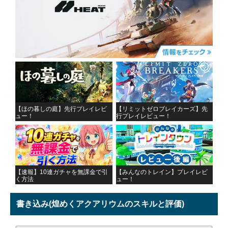
【ほの暮しの庭】先行プレイレビ
【リミットゼロブレイカーズ】先
ュー！
行プレイレビュー！
【速報】10連ガチャを無課金で引
【みんなのトレイン】プレイレビ
く方法
ュー！
書き込み
(煌めくアクアリウムのスキルと評価)