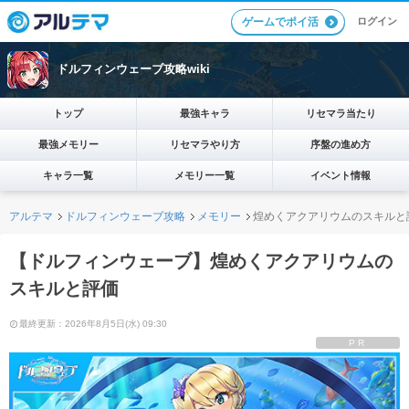
ログイン
ゲームでポイ活
ドルフィンウェーブ攻略wiki
トップ
最強キャラ
リセマラ当たり
最強メモリー
リセマラやり方
序盤の進め方
キャラ一覧
メモリー一覧
イベント情報
アルテマ
ドルフィンウェーブ攻略
メモリー
煌めくアクアリウムのスキルと
【ドルフィンウェーブ】煌めくアクアリウムの
スキルと評価
最終更新：2026年8月5日(水) 09:30
PR