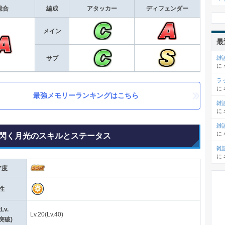
総合
編成
アタッカー
ディフェンダー
メイン
最
雑
サブ
に
ラ
に
最強メモリーランキングはこちら
雑
に
雑
に
閃く月光のスキルとステータス
雑
に
ア度
性
Lv.
Lv.20(Lv.40)
突破)