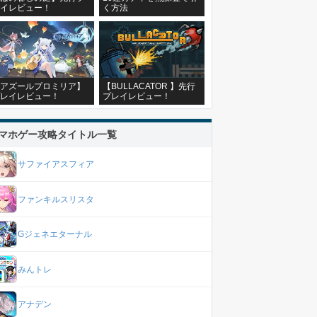
イレビュー！
く方法
アズールプロミリア】
【BULLACATOR 】先行
レイレビュー！
プレイレビュー！
マホゲー攻略タイトル一覧
サファイアスフィア
ファンキルスリスタ
Gジェネエターナル
みんトレ
アナデン