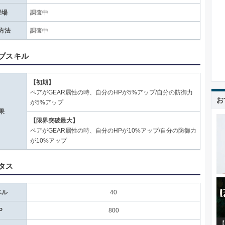
登場
調査中
方法
調査中
ブスキル
【初期】
ペアがGEAR属性の時、自分のHPが5%アップ/自分の防御力
お
が5%アップ
果
【限界突破最大】
ペアがGEAR属性の時、自分のHPが10%アップ/自分の防御力
が10%アップ
タス
ベル
40
P
800
【