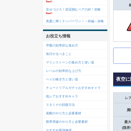
New!!
見せつけろ！栄冠掴むペアの絆！攻略
New!!
真夏に輝くナンバーワン！～前編～攻略
お役立ち情報
序盤の効率的な進め方
毎日やるべきこと
マリンストーンの集め方と使い道
レベルの効率的な上げ方
夜空に
ペイの稼ぎ方と使い道
チュートリアルガチャおすすめキャラ
低レアおすすめキャラ
レ
スタミナの回復方法
属
覚醒のやり方と必要素材
限界突破のやり方と必要素材
最大
(限界
おすすめ最強編成