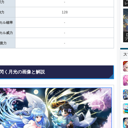
撃力
-
レ
御力
128
カル確率
-
カル威力
-
【
プ
回復力
-
ス
閃く月光の画像と解説