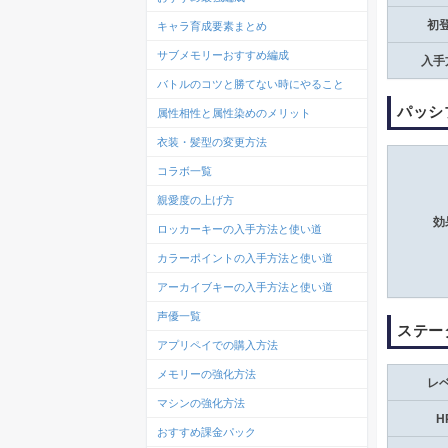
初
キャラ育成要素まとめ
サブメモリーおすすめ編成
入手
バトルのコツと勝てない時にやること
パッシ
属性相性と属性染めのメリット
衣装・髪型の変更方法
コラボ一覧
親愛度の上げ方
効
ロッカーキーの入手方法と使い道
カラーポイントの入手方法と使い道
アーカイブキーの入手方法と使い道
声優一覧
ステー
アプリペイでの購入方法
メモリーの強化方法
レ
マシンの強化方法
H
おすすめ課金パック