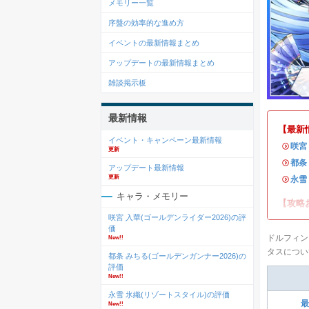
メモリー一覧
序盤の効率的な進め方
イベントの最新情報まとめ
アップデートの最新情報まとめ
雑談掲示板
最新情報
【最新
イベント・キャンペーン最新情報
・
咲宮
更新
・
都条
アップデート最新情報
更新
・
永雪
キャラ・メモリー
【攻略
咲宮 入華(ゴールデンライダー2026)の評
価
ドルフィン
New!!
タスについ
都条 みちる(ゴールデンガンナー2026)の
評価
New!!
永雪 氷織(リゾートスタイル)の評価
最
New!!