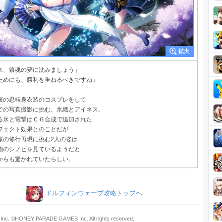
ス、鎮魂の夢に沈みましょう」
ためにも、勝利を重ねるべきですね」
桜の忍転身衣装のコスプレをして
での写真撮影に挑む、氷織とアイネス。
る氷と電撃はＣＧ合成で追加された
フェクト効果とのことだが
桜の修行再現に挑む2人の姿は
物のシノビを見ているようだと
からも驚かれていたらしい。
ドルフィンウェーブ攻略トップへ
Inc. ©HONEY PARADE GAMES Inc. All rights reserved.