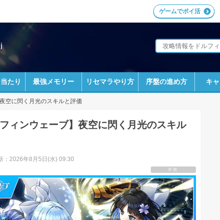
ゲームでポイ活
i
ラ当たり
最強メモリー
リセマラやり方
序盤の進め方
キャ
夜空に閃く月光のスキルと評価
フィンウェーブ】夜空に閃く月光のスキル
：2026年8月5日(水) 09:30
PR