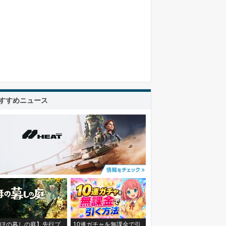
すすめニュース
ほの暮しの庭】先行プ
10連ガチャを無課金で引