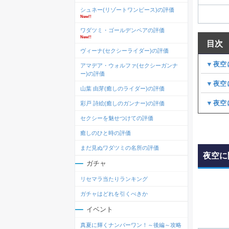
シュネー(リゾートワンピース)の評価
New!!
ワダツミ・ゴールデンペアの評価
New!!
目次
ヴィーナ(セクシーライダー)の評価
▼夜空
アマデア・ウォルファ(セクシーガンナ
ー)の評価
▼夜空
山葉 由芽(癒しのライダー)の評価
▼夜空
彩戸 詩絵(癒しのガンナー)の評価
セクシーを魅せつけての評価
癒しのひと時の評価
まだ見ぬワダツミの名所の評価
夜空に
ガチャ
リセマラ当たりランキング
ガチャはどれを引くべきか
イベント
真夏に輝くナンバーワン！～後編～攻略