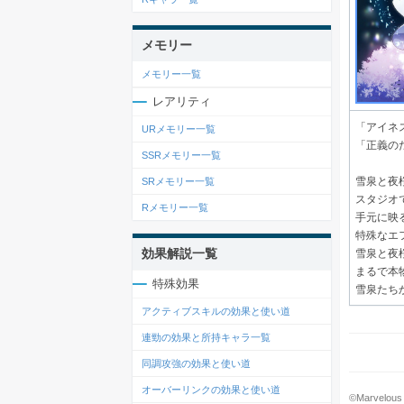
メモリー
メモリー一覧
レアリティ
「アイネ
URメモリー一覧
「正義の
SSRメモリー一覧
雪泉と夜
SRメモリー一覧
スタジオ
Rメモリー一覧
手元に映
特殊なエ
効果解説一覧
雪泉と夜
まるで本
特殊効果
雪泉たち
アクティブスキルの効果と使い道
連勁の効果と所持キャラ一覧
同調攻強の効果と使い道
オーバーリンクの効果と使い道
©Marvelous 