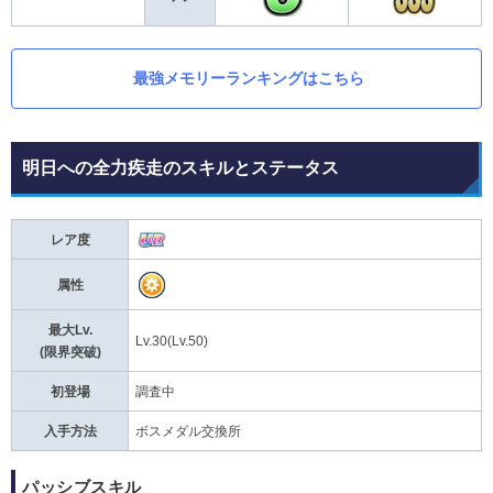
最強メモリーランキングはこちら
明日への全力疾走のスキルとステータス
レア度
属性
最大Lv.
Lv.30(Lv.50)
(限界突破)
初登場
調査中
入手方法
ボスメダル交換所
パッシブスキル