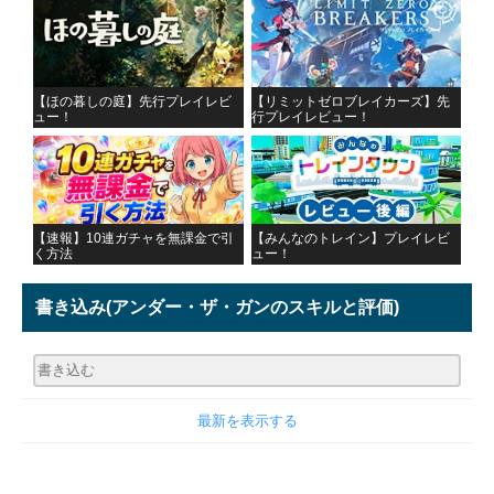
【ほの暮しの庭】先行プレイレビ
【リミットゼロブレイカーズ】先
ュー！
行プレイレビュー！
【速報】10連ガチャを無課金で引
【みんなのトレイン】プレイレビ
く方法
ュー！
書き込み
(アンダー・ザ・ガンのスキルと評価)
最新を表示する