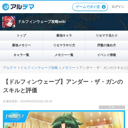
ログイン
ゲームでポイ活
ドルフィンウェーブ攻略wiki
トップ
最強キャラ
リセマラ当たり
最強メモリー
リセマラやり方
序盤の進め方
キャラ一覧
メモリー一覧
イベント情報
アルテマ
ドルフィンウェーブ攻略
メモリー
アンダー・ザ・ガンのスキルと
【ドルフィンウェーブ】アンダー・ザ・ガンの
スキルと評価
最終更新：2026年8月5日(水) 09:30
PR