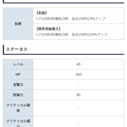
【初期】
ペアがGEAR属性の時、自分のHPが5%アップ
効果
【限界突破最大】
ペアがGEAR属性の時、自分のHPが10%アップ
ステータス
レベル
40
HP
560
攻撃力
-
防御力
90
クリティカル確
-
率
クリティカル威
-
力