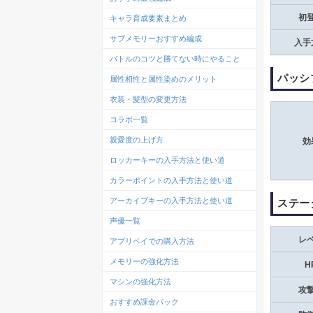
初
キャラ育成要素まとめ
サブメモリーおすすめ編成
入手
バトルのコツと勝てない時にやること
パッシ
属性相性と属性染めのメリット
衣装・髪型の変更方法
コラボ一覧
親愛度の上げ方
効
ロッカーキーの入手方法と使い道
カラーポイントの入手方法と使い道
アーカイブキーの入手方法と使い道
ステー
声優一覧
レ
アプリペイでの購入方法
メモリーの強化方法
H
マシンの強化方法
攻
おすすめ課金パック