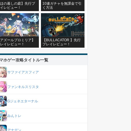
ほの暮しの庭】先行プ
10連ガチャを無課金で引
イレビュー！
く方法
アズールプロミリア】
【BULLACATOR 】先行
レイレビュー！
プレイレビュー！
マホゲー攻略タイトル一覧
サファイアスフィア
ファンキルスリスタ
Gジェネエターナル
みんトレ
アナデン