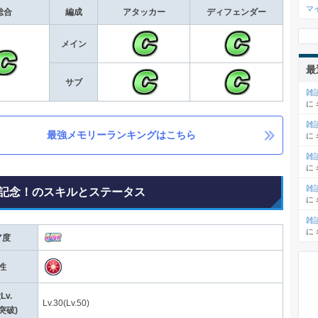
マ
総合
編成
アタッカー
ディフェンダー
メイン
最
サブ
雑
に
雑
最強メモリーランキングはこちら
に
雑
に
雑
記念！のスキルとステータス
に
雑
に
ア度
性
Lv.
Lv.30(Lv.50)
突破)