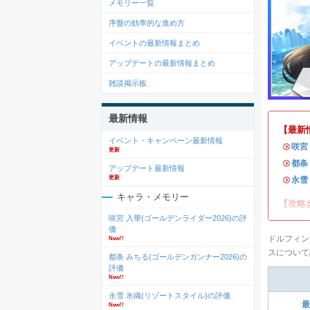
メモリー一覧
序盤の効率的な進め方
イベントの最新情報まとめ
アップデートの最新情報まとめ
雑談掲示板
最新情報
【最新
イベント・キャンペーン最新情報
・
咲宮
更新
・
都条
アップデート最新情報
更新
・
永雪
キャラ・メモリー
【攻略
咲宮 入華(ゴールデンライダー2026)の評
価
ドルフィン
New!!
スについて
都条 みちる(ゴールデンガンナー2026)の
評価
New!!
永雪 氷織(リゾートスタイル)の評価
最
New!!