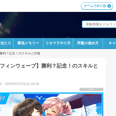
ゲームでポイ活
i
ラ当たり
最強メモリー
リセマラやり方
序盤の進め方
キャ
勝利？記念！のスキルと評価
フィンウェーブ】勝利？記念！のスキルと
：2026年8月5日(水) 09:30
PR