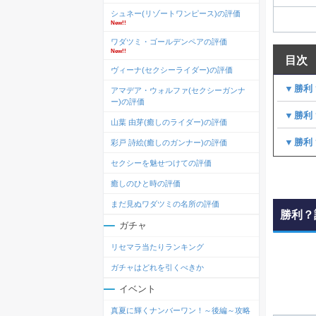
シュネー(リゾートワンピース)の評価
New!!
ワダツミ・ゴールデンペアの評価
New!!
目次
ヴィーナ(セクシーライダー)の評価
▼勝利
アマデア・ウォルファ(セクシーガンナ
ー)の評価
▼勝利
山葉 由芽(癒しのライダー)の評価
▼勝利
彩戸 詩絵(癒しのガンナー)の評価
セクシーを魅せつけての評価
癒しのひと時の評価
まだ見ぬワダツミの名所の評価
勝利？
ガチャ
リセマラ当たりランキング
ガチャはどれを引くべきか
イベント
真夏に輝くナンバーワン！～後編～攻略