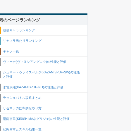
気のページランキング
最強キャラランキング
リセマラ当たりランキング
キャラ一覧
ヴィーナ(ヴィヌシアングロウ)の性能と評価
シュネー・ヴァイスベルグ(KAZAMISPUF-SW)の性能
と評価
永雪氷織(KAZAMISPUF-NH)の性能と評価
ラッシュバトル攻略まとめ
リセマラの効率的なやり方
陽南杏里(KIRISHIMAネグリジェ)の性能と評価
状態異常とスキル効果一覧