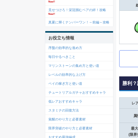
New!!
見せつけろ！栄冠掴むペアの絆！攻略
New!!
真夏に輝くナンバーワン！～前編～攻略
お役立ち情報
序盤の効率的な進め方
毎日やるべきこと
マリンストーンの集め方と使い道
レベルの効率的な上げ方
勝利？
ペイの稼ぎ方と使い道
チュートリアルガチャおすすめキャラ
低レアおすすめキャラ
レ
スタミナの回復方法
属
覚醒のやり方と必要素材
限界突破のやり方と必要素材
最大
(限界
おすすめ最強編成