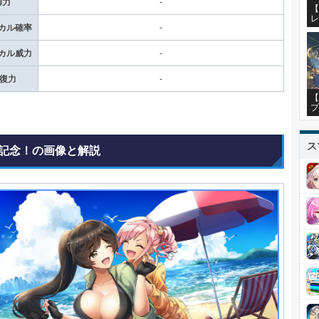
御力
-
【
レ
カル確率
-
カル威力
-
回復力
-
【
プ
ス
記念！の画像と解説