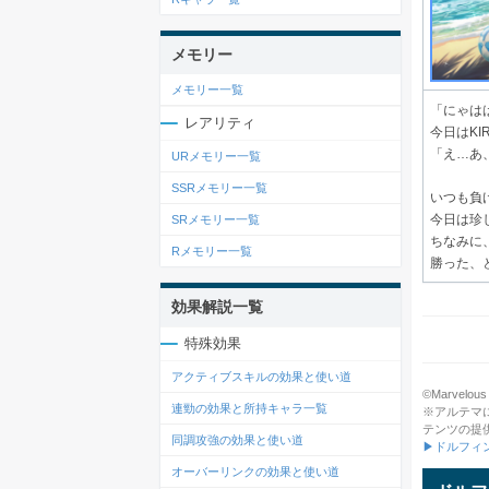
メモリー
メモリー一覧
「にゃは
レアリティ
今日はKI
「え…あ
URメモリー一覧
SSRメモリー一覧
いつも負
今日は珍
SRメモリー一覧
ちなみに
Rメモリー一覧
勝った、
効果解説一覧
特殊効果
アクティブスキルの効果と使い道
©Marvelous 
連勁の効果と所持キャラ一覧
※アルテマ
テンツの提
同調攻強の効果と使い道
▶ドルフィ
オーバーリンクの効果と使い道