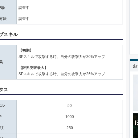
登場
調査中
方法
調査中
ブスキル
【初期】
SPスキルで攻撃する時、自分の攻撃力が20%アップ
果
お
【限界突破最大】
SPスキルで攻撃する時、自分の攻撃力が25%アップ
タス
ベル
50
P
1000
撃力
250