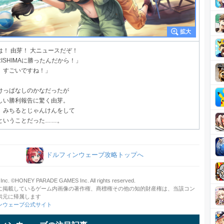
は！ 由芽！ 大ニュースだぞ！
RISHIMAに勝ったんだから！」
、すごいですね！」
けっぱなしのかなだったが
しい勝利報告に驚く由芽。
、みちるとじゃんけんをして
ということだった……。
ドルフィンウェーブ攻略トップへ
Inc. ©HONEY PARADE GAMES Inc. All rights reserved.
に掲載しているゲーム内画像の著作権、商標権その他の知的財産権は、当該コン
供元に帰属します
ンウェーブ公式サイト