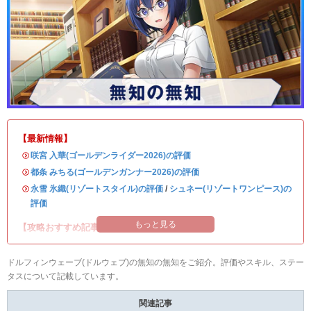
【最新情報】
・
咲宮 入華(ゴールデンライダー2026)の評価
・
都条 みちる(ゴールデンガンナー2026)の評価
・
永雪 氷織(リゾートスタイル)の評価
/
シュネー(リゾートワンピース)の
評価
もっと見る
【攻略おすすめ記事】
ドルフィンウェーブ(ドルウェブ)の無知の無知をご紹介。評価やスキル、ステー
タスについて記載しています。
関連記事