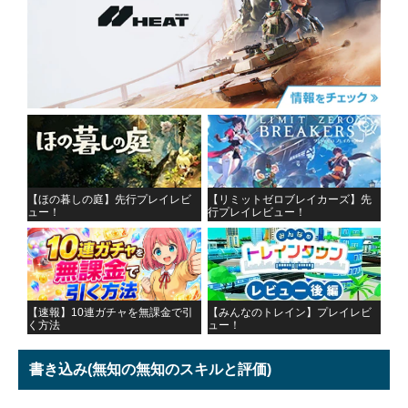
【ほの暮しの庭】先行プレイレビ
【リミットゼロブレイカーズ】先
ュー！
行プレイレビュー！
【速報】10連ガチャを無課金で引
【みんなのトレイン】プレイレビ
く方法
ュー！
書き込み
(無知の無知のスキルと評価)