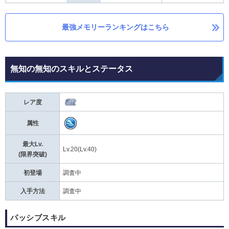
最強メモリーランキングはこちら
無知の無知のスキルとステータス
レア度
属性
最大Lv.
Lv.20(Lv.40)
(限界突破)
初登場
調査中
入手方法
調査中
パッシブスキル