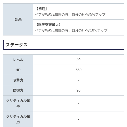
【初期】
ペアがWAVE属性の時、自分のHPが5%アップ
効果
【限界突破最大】
ペアがWAVE属性の時、自分のHPが10%アップ
ステータス
レベル
40
HP
560
攻撃力
-
防御力
90
クリティカル確
-
率
クリティカル威
-
力