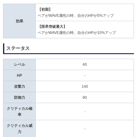
【初期】
ペアがWAVE属性の時、自分のHPが5%アップ
効果
【限界突破最大】
ペアがWAVE属性の時、自分のHPが10%アップ
ステータス
レベル
40
HP
-
攻撃力
140
防御力
90
クリティカル確
-
率
クリティカル威
-
力