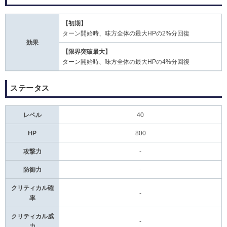
【初期】
ターン開始時、味方全体の最大HPの2%分回復
効果
【限界突破最大】
ターン開始時、味方全体の最大HPの4%分回復
ステータス
レベル
40
HP
800
攻撃力
-
防御力
-
クリティカル確
-
率
クリティカル威
-
力