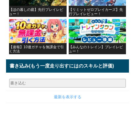
【ほの暮しの庭】先行プレイレビ
【リミットゼロブレイカーズ】先
ュー！
行プレイレビュー！
【速報】10連ガチャを無課金で引
【みんなのトレイン】プレイレビ
く方法
ュー！
書き込み
(もう一度走り出すにはのスキルと評価)
最新を表示する