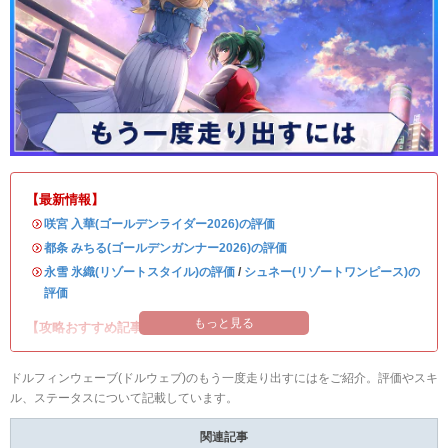
【最新情報】
・
咲宮 入華(ゴールデンライダー2026)の評価
・
都条 みちる(ゴールデンガンナー2026)の評価
・
永雪 氷織(リゾートスタイル)の評価
/
シュネー(リゾートワンピース)の
評価
もっと見る
【攻略おすすめ記事】
ドルフィンウェーブ(ドルウェブ)のもう一度走り出すにはをご紹介。評価やスキ
ル、ステータスについて記載しています。
関連記事