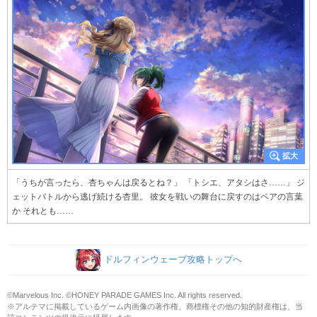
「うちが言ったら、杏ちゃんは戻るとね？」 「トシエ、アタシはさ……」 ジ
ェットバトルから逃げ続ける杏里。 彼女を戦いの舞台に戻すのはペアの言葉
か それとも……
ドルフィンウェーブ攻略トップへ
©Marvelous Inc. ©HONEY PARADE GAMES Inc. All rights reserved.
※アルテマに掲載しているゲーム内画像の著作権、商標権その他の知的財産権は、当