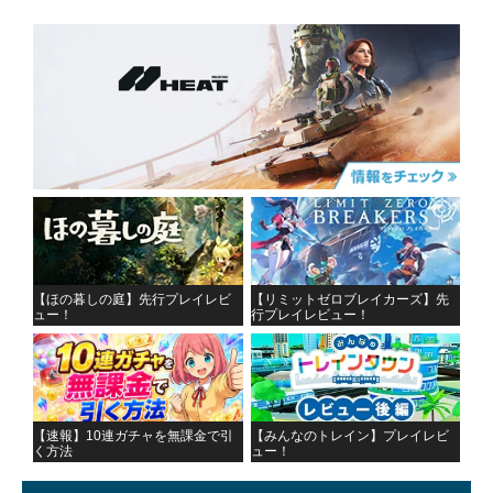
【ほの暮しの庭】先行プレイレビ
【リミットゼロブレイカーズ】先
ュー！
行プレイレビュー！
【速報】10連ガチャを無課金で引
【みんなのトレイン】プレイレビ
く方法
ュー！