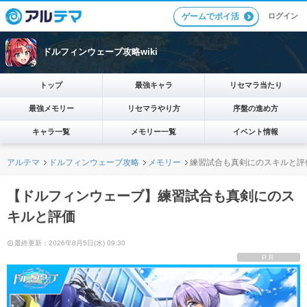
ログイン
ゲームでポイ活
ドルフィンウェーブ攻略wiki
トップ
最強キャラ
リセマラ当たり
最強メモリー
リセマラやり方
序盤の進め方
キャラ一覧
メモリー一覧
イベント情報
アルテマ
ドルフィンウェーブ攻略
メモリー
練習試合も真剣にのスキルと評
【ドルフィンウェーブ】練習試合も真剣にのス
キルと評価
最終更新：2026年8月5日(水) 09:30
PR