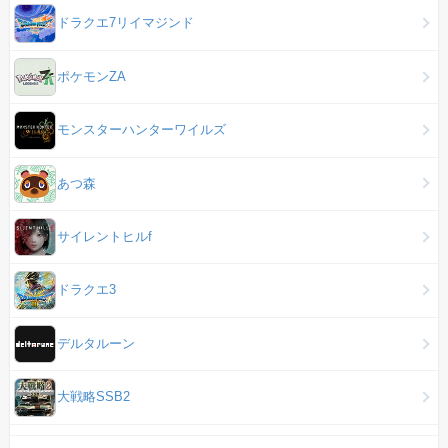
ドラクエ7リイマジンド
ポケモンZA
モンスターハンターワイルズ
あつ森
サイレントヒルf
ドラクエ3
デルタルーン
大戦略SSB2