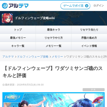
ログイン
ゲームでポイ活
ドルフィンウェーブ攻略wiki
トップ
最強キャラ
リセマラ当たり
最強メモリー
リセマラやり方
序盤の進め方
キャラ一覧
メモリー一覧
イベント情報
アルテマ
ドルフィンウェーブ攻略
メモリー
ワダツミサンゴ礁のスキルと評
【ドルフィンウェーブ】ワダツミサンゴ礁のス
キルと評価
最終更新：2026年8月5日(水) 09:30
PR