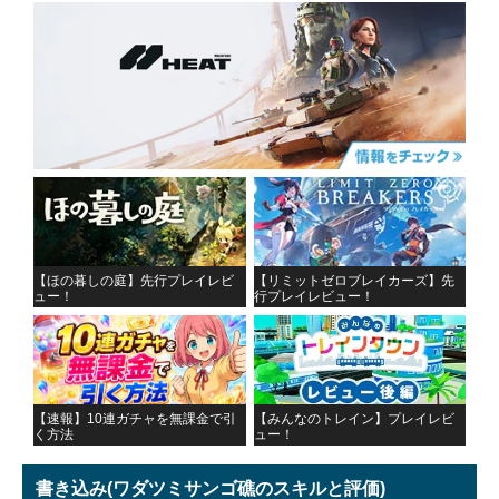
【ほの暮しの庭】先行プレイレビ
【リミットゼロブレイカーズ】先
ュー！
行プレイレビュー！
【速報】10連ガチャを無課金で引
【みんなのトレイン】プレイレビ
く方法
ュー！
書き込み
(ワダツミサンゴ礁のスキルと評価)