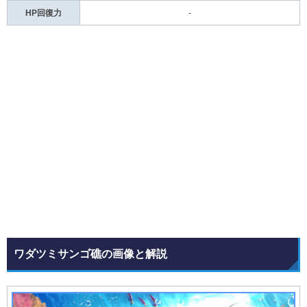
HP回復力
-
ワダツミサンゴ礁の画像と解説