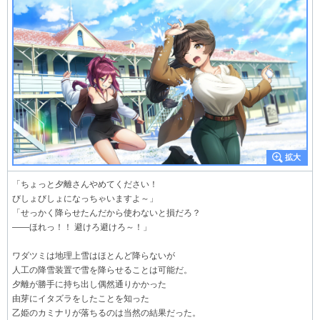
「ちょっと夕離さんやめてください！
びしょびしょになっちゃいますよ～」
「せっかく降らせたんだから使わないと損だろ？
――ほれっ！！ 避けろ避けろ～！」
ワダツミは地理上雪はほとんど降らないが
人工の降雪装置で雪を降らせることは可能だ。
夕離が勝手に持ち出し偶然通りかかった
由芽にイタズラをしたことを知った
乙姫のカミナリが落ちるのは当然の結果だった。