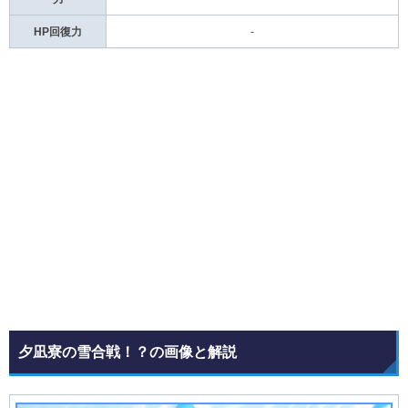
HP回復力
-
夕凪寮の雪合戦！？の画像と解説