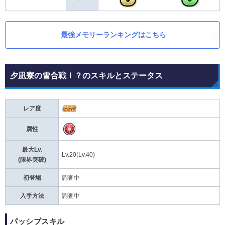
最強メモリーランキングはこちら
夕凪寮の雪合戦！？のスキルとステータス
レア度
属性
最大Lv.
Lv.20(Lv.40)
(限界突破)
初登場
調査中
入手方法
調査中
パッシブスキル