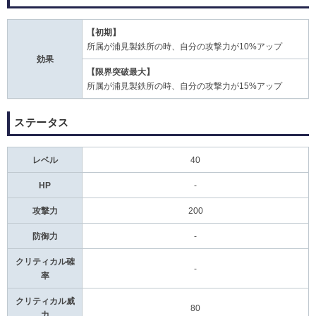
【初期】
所属が浦見製鉄所の時、自分の攻撃力が10%アップ
効果
【限界突破最大】
所属が浦見製鉄所の時、自分の攻撃力が15%アップ
ステータス
レベル
40
HP
-
攻撃力
200
防御力
-
クリティカル確
-
率
クリティカル威
80
力