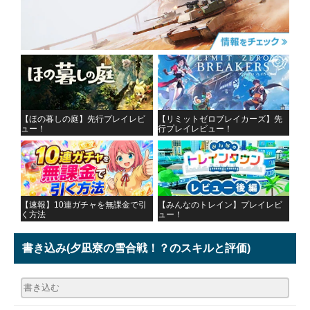
【ほの暮しの庭】先行プレイレビ
【リミットゼロブレイカーズ】先
ュー！
行プレイレビュー！
【速報】10連ガチャを無課金で引
【みんなのトレイン】プレイレビ
く方法
ュー！
書き込み
(夕凪寮の雪合戦！？のスキルと評価)