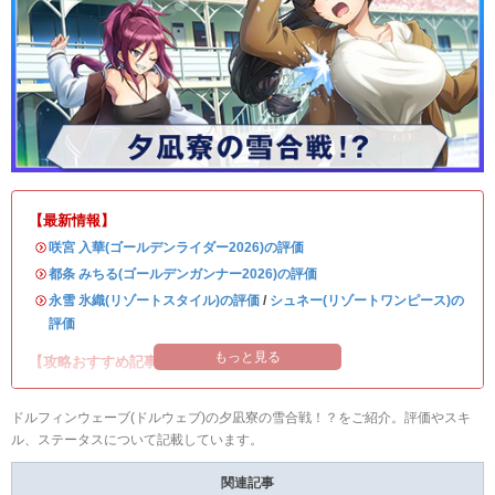
【最新情報】
・
咲宮 入華(ゴールデンライダー2026)の評価
・
都条 みちる(ゴールデンガンナー2026)の評価
・
永雪 氷織(リゾートスタイル)の評価
/
シュネー(リゾートワンピース)の
評価
もっと見る
【攻略おすすめ記事】
ドルフィンウェーブ(ドルウェブ)の夕凪寮の雪合戦！？をご紹介。評価やスキ
ル、ステータスについて記載しています。
関連記事