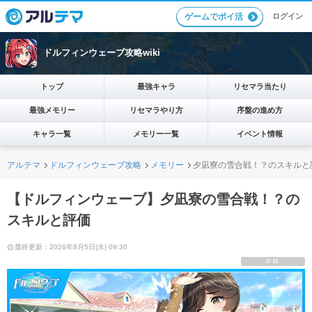
ログイン
ゲームでポイ活
ドルフィンウェーブ攻略wiki
トップ
最強キャラ
リセマラ当たり
最強メモリー
リセマラやり方
序盤の進め方
キャラ一覧
メモリー一覧
イベント情報
アルテマ
ドルフィンウェーブ攻略
メモリー
夕凪寮の雪合戦！？のスキルと
【ドルフィンウェーブ】夕凪寮の雪合戦！？の
スキルと評価
最終更新：2026年8月5日(水) 09:30
PR