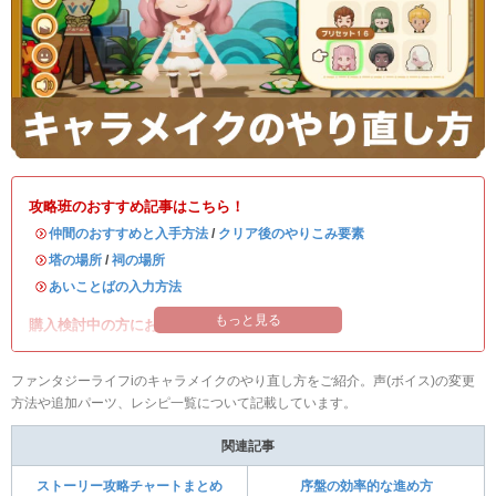
攻略班のおすすめ記事はこちら！
・
仲間のおすすめと入手方法
/
クリア後のやりこみ要素
・
塔の場所
/
祠の場所
・
あいことばの入力方法
もっと見る
購入検討中の方におすすめの記事はこちら！
ファンタジーライフiのキャラメイクのやり直し方をご紹介。声(ボイス)の変更
方法や追加パーツ、レシピ一覧について記載しています。
関連記事
ストーリー攻略チャートまとめ
序盤の効率的な進め方