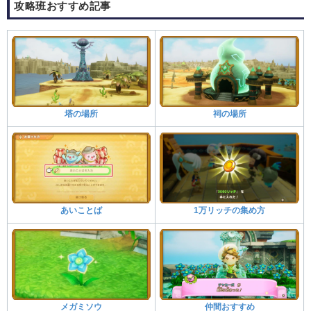
攻略班おすすめ記事
塔の場所
祠の場所
あいことば
1万リッチの集め方
メガミソウ
仲間おすすめ