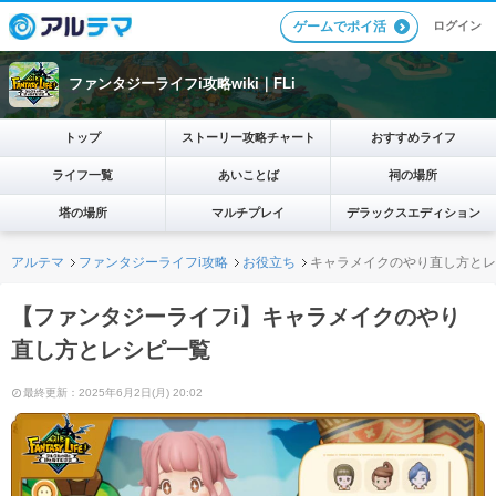
ログイン
ゲームでポイ活
ファンタジーライフi攻略wiki｜FLi
トップ
ストーリー攻略チャート
おすすめライフ
ライフ一覧
あいことば
祠の場所
塔の場所
マルチプレイ
デラックスエディション
アルテマ
ファンタジーライフi攻略
お役立ち
キャラメイクのやり直し方とレ
【ファンタジーライフi】キャラメイクのやり
直し方とレシピ一覧
最終更新：2025年6月2日(月) 20:02