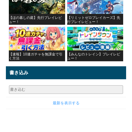
【ほの暮しの庭】先行プレイレビ
【リミットゼロブレイカーズ】先
ュー！
行プレイレビュー！
【速報】10連ガチャを無課金で引
【みんなのトレイン】プレイレビ
く方法
ュー！
書き込み
最新を表示する