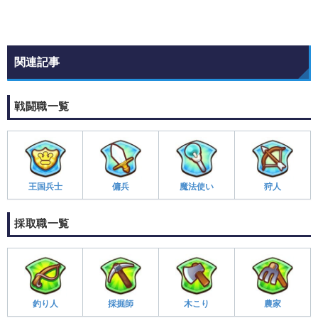
関連記事
戦闘職一覧
王国兵士
傭兵
魔法使い
狩人
採取職一覧
釣り人
採掘師
木こり
農家