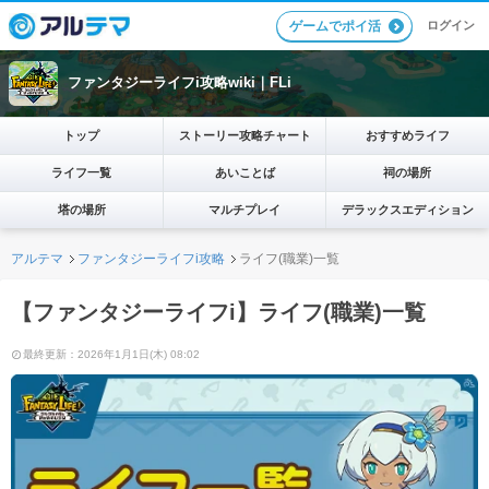
ログイン
ゲームでポイ活
ファンタジーライフi攻略wiki｜FLi
トップ
ストーリー攻略チャート
おすすめライフ
ライフ一覧
あいことば
祠の場所
塔の場所
マルチプレイ
デラックスエディション
アルテマ
ファンタジーライフi攻略
ライフ(職業)一覧
【ファンタジーライフi】ライフ(職業)一覧
最終更新：2026年1月1日(木) 08:02