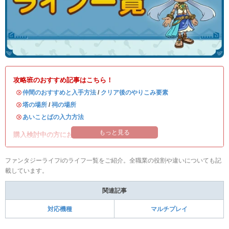
攻略班のおすすめ記事はこちら！
・
仲間のおすすめと入手方法
/
クリア後のやりこみ要素
・
塔の場所
/
祠の場所
・
あいことばの入力方法
もっと見る
購入検討中の方におすすめの記事はこちら！
ファンタジーライフiのライフ一覧をご紹介。全職業の役割や違いについても記
載しています。
関連記事
対応機種
マルチプレイ