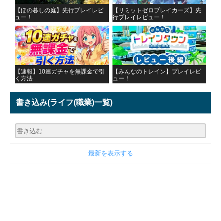
【ほの暮しの庭】先行プレイレビ
【リミットゼロブレイカーズ】先
ュー！
行プレイレビュー！
【速報】10連ガチャを無課金で引
【みんなのトレイン】プレイレビ
く方法
ュー！
書き込み
(ライフ(職業)一覧)
最新を表示する