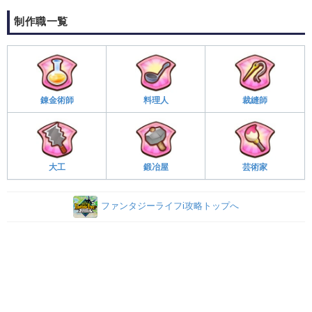
制作職一覧
錬金術師
料理人
裁縫師
大工
鍛冶屋
芸術家
ファンタジーライフi攻略トップへ