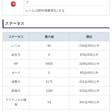
プ
レベル上限60/覚醒度3にする
ステータス
ステータス
最大値
順位
レベル
80
234位/450人中
総合力
0
83位/450人中
HP
9450
329位/450人中
ガード
0
85位/450人中
攻撃力
1175
421位/450人中
防御力
1100
315位/450人中
クリティカル確
53
391位/450人中
率