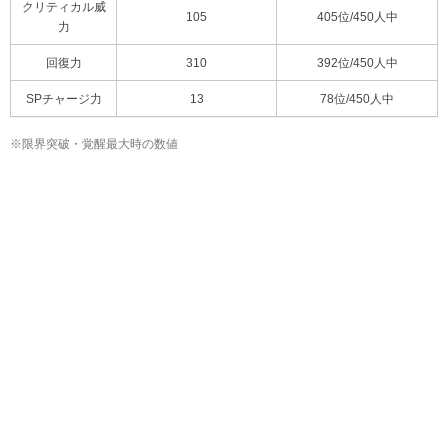
クリティカル威
105
405位/450人中
力
回復力
310
392位/450人中
SPチャージ力
13
78位/450人中
※限界突破・覚醒最大時の数値