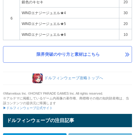
銀色のキセキ
20
WINDエナジージュエル★4
30
6
WINDエナジージュエル★5
20
WINDエナジージュエル★6
10
限界突破のやり方と素材はこちら
ドルフィンウェーブ攻略トップへ
©Marvelous Inc. ©HONEY PARADE GAMES Inc. All rights reserved.
※アルテマに掲載しているゲーム内画像の著作権、商標権その他の知的財産権は、当
該コンテンツの提供元に帰属します
▶ドルフィンウェーブ公式サイト
ドルフィンウェーブの注目記事