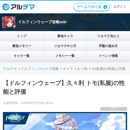
ログイン
ゲームでポイ活
ドルフィンウェーブ攻略wiki
トップ
最強キャラ
リセマラ当たり
最強メモリー
リセマラやり方
序盤の進め方
キャラ一覧
メモリー一覧
イベント情報
アルテマ
ドルフィンウェーブ攻略
キャラ
久々利 トモ(私服)の性能と評価
【ドルフィンウェーブ】久々利 トモ(私服)の性
能と評価
最終更新：2026年8月5日(水) 09:30
PR