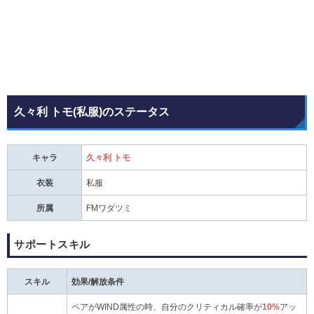
久々利 トモ(私服)のステータス
キャラ
久々利 トモ
衣装
私服
所属
FMワダツミ
サポートスキル
スキル
効果/解放条件
ペアがWIND属性の時、自分のクリティカル確率が
10%
アッ