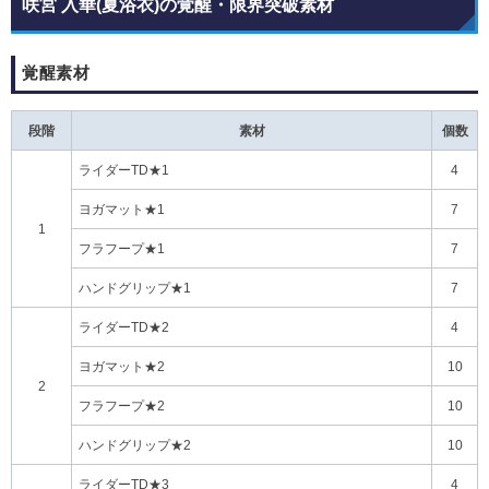
咲宮 入華(夏浴衣)の覚醒・限界突破素材
覚醒素材
段階
素材
個数
ライダーTD★1
4
ヨガマット★1
7
1
フラフープ★1
7
ハンドグリップ★1
7
ライダーTD★2
4
ヨガマット★2
10
2
フラフープ★2
10
ハンドグリップ★2
10
ライダーTD★3
4