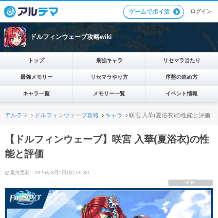
ログイン
ゲームでポイ活
ドルフィンウェーブ攻略wiki
トップ
最強キャラ
リセマラ当たり
最強メモリー
リセマラやり方
序盤の進め方
キャラ一覧
メモリー一覧
イベント情報
アルテマ
ドルフィンウェーブ攻略
キャラ
咲宮 入華(夏浴衣)の性能と評価
【ドルフィンウェーブ】咲宮 入華(夏浴衣)の性
能と評価
最終更新：2026年8月5日(水) 09:30
PR