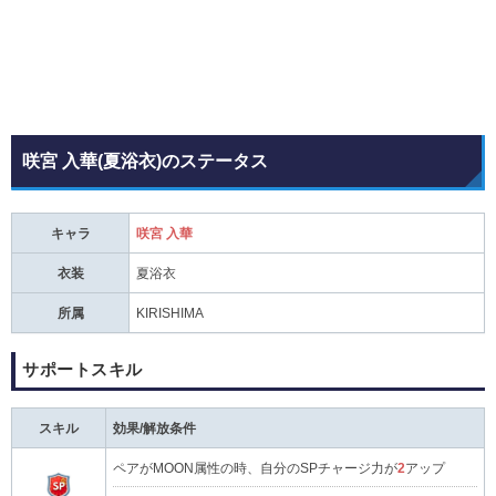
咲宮 入華(夏浴衣)のステータス
キャラ
咲宮 入華
衣装
夏浴衣
所属
KIRISHIMA
サポートスキル
スキル
効果/解放条件
ペアがMOON属性の時、自分のSPチャージ力が
2
アップ