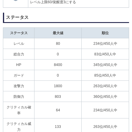
レベル上限60/覚醒度3にする
ステータス
ステータス
最大値
順位
レベル
80
234位/450人中
総合力
0
83位/450人中
HP
8400
345位/450人中
ガード
0
85位/450人中
攻撃力
1800
263位/450人中
防御力
803
360位/450人中
クリティカル確
64
234位/450人中
率
クリティカル威
133
263位/450人中
力