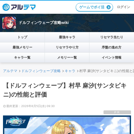
ログイン
ゲームでポイ活
ドルフィンウェーブ攻略wiki
トップ
最強キャラ
リセマラ当たり
最強メモリー
リセマラやり方
序盤の進め方
キャラ一覧
メモリー一覧
イベント情報
アルテマ
ドルフィンウェーブ攻略
キャラ
村早 麻汐(サンタビキニ)の性能と
【ドルフィンウェーブ】村早 麻汐(サンタビキ
ニ)の性能と評価
最終更新：2026年8月5日(水) 09:30
PR