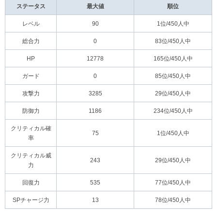
ステータス
最大値
順位
レベル
90
1位/450人中
総合力
0
83位/450人中
HP
12778
165位/450人中
ガード
0
85位/450人中
攻撃力
3285
29位/450人中
防御力
1186
234位/450人中
クリティカル確
75
1位/450人中
率
クリティカル威
243
29位/450人中
力
回復力
535
77位/450人中
SPチャージ力
13
78位/450人中