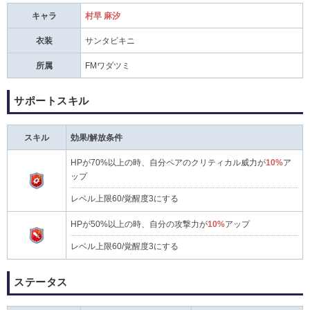
キャラ
村早 麻汐
衣装
サンタビキニ
所属
FMワダツミ
サポートスキル
スキル
効果/解放条件
HPが70%以上の時、自分ペアのクリティカル威力が
10%
ア
ップ
レベル上限60/覚醒度3にする
HPが50%以上の時、自分の攻撃力が
10%
アップ
レベル上限60/覚醒度3にする
ステータス