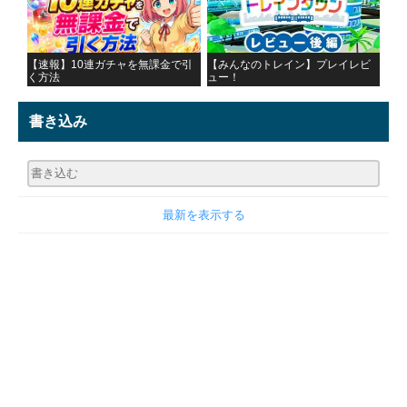
【速報】10連ガチャを無課金で引
【みんなのトレイン】プレイレビ
く方法
ュー！
書き込み
最新を表示する