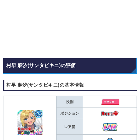
村早 麻汐(サンタビキニ)の評価
村早 麻汐(サンタビキニ)の基本情報
役割
ポジション
レア度