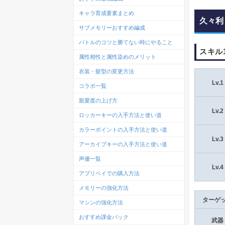
キャラ育成要素まとめ
久々利
サブメモリーおすすめ編成
バトルのコツと勝てない時にやること
スキル
属性相性と属性染めのメリット
衣装・髪型の変更方法
Lv.1
コラボ一覧
親愛度の上げ方
Lv.2
ロッカーキーの入手方法と使い道
カラーポイントの入手方法と使い道
Lv.3
アーカイブキーの入手方法と使い道
声優一覧
Lv.4
アプリペイでの購入方法
メモリーの強化方法
ターゲ
マシンの強化方法
おすすめ課金パック
武器