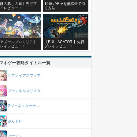
ほの暮しの庭】先行プ
10連ガチャを無課金で引
イレビュー！
く方法
アズールプロミリア】
【BULLACATOR 】先行
レイレビュー！
プレイレビュー！
マホゲー攻略タイトル一覧
サファイアスフィア
ファンキルスリスタ
Gジェネエターナル
みんトレ
アナデン