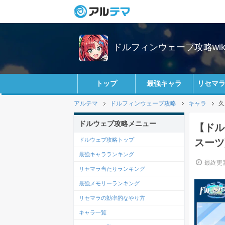
ドルフィンウェーブ攻略wik
トップ
最強キャラ
リセマ
アルテマ
ドルフィンウェーブ攻略
キャラ
久
ドルウェブ攻略メニュー
【ドル
ドルウェブ攻略トップ
スーツ
最強キャラランキング
最終更新
リセマラ当たりランキング
最強メモリーランキング
リセマラの効率的なやり方
キャラ一覧