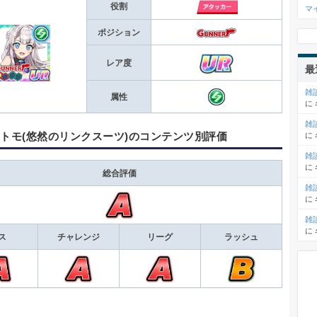
役割
マ
ポジション
レア度
最
雑
属性
に
雑
 トモ(悠然のリンクスーツ)のコンテンツ別評価
に
雑
に
総合評価
雑
に
雑
に
ス
チャレンジ
リーグ
ラッシュ