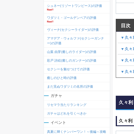
シュネー(リゾートワンピース)の評価
New!!
ワダツミ・ゴールデンペアの評価
New!!
目次
ヴィーナ(セクシーライダー)の評価
▼久々
アマデア・ウォルファ(セクシーガンナ
ー)の評価
▼久々
山葉 由芽(癒しのライダー)の評価
▼久々
彩戸 詩絵(癒しのガンナー)の評価
セクシーを魅せつけての評価
▼久々
癒しのひと時の評価
まだ見ぬワダツミの名所の評価
ガチャ
久々利
リセマラ当たりランキング
ガチャはどれを引くべきか
久々利
イベント
真夏に輝くナンバーワン！～後編～攻略