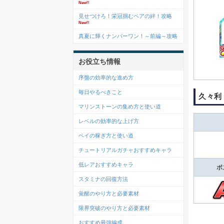
New!!
見せつけろ！栄冠掴むペアの絆！攻略
New!!
真夏に輝くナンバーワン！～前編～攻略
お役立ち情報
序盤の効率的な進め方
毎日やるべきこと
久々利
マリンストーンの集め方と使い道
レベルの効率的な上げ方
ペイの稼ぎ方と使い道
チュートリアルガチャおすすめキャラ
低レアおすすめキャラ
ボ
スタミナの回復方法
覚醒のやり方と必要素材
限界突破のやり方と必要素材
おすすめ最強編成