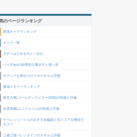
気のページランキング
最強キャラランキング
キャラ一覧
ガチャはどれを引くべきか
ペイ(Pay)の効率的な稼ぎ方と使い道
セクシーを魅せつけてのスキルと評価
最強メモリーランキング
咲宮入華(ゴールデンライダー2026)の性能と評価
永雪氷織(ユニフォーム)の性能と評価
チャレンジバトルのおすすめ編成と高スコアを獲得す
るコツ
三者三様バレンタインのスキルと評価