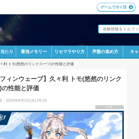
ゲームでポイ活
i
ラ当たり
最強メモリー
リセマラやり方
序盤の進め方
キャ
々利 トモ(悠然のリンクスーツ)の性能と評価
フィンウェーブ】久々利 トモ(悠然のリンク
)の性能と評価
：2026年8月5日(水) 09:30
PR