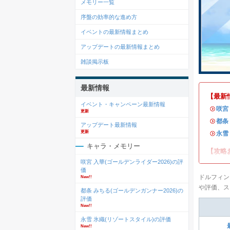
メモリー一覧
序盤の効率的な進め方
イベントの最新情報まとめ
アップデートの最新情報まとめ
雑談掲示板
最新情報
【最新
イベント・キャンペーン最新情報
・
咲宮
更新
・
都条
アップデート最新情報
更新
・
永雪
キャラ・メモリー
【攻略
咲宮 入華(ゴールデンライダー2026)の評
価
ドルフィン
New!!
や評価、ス
都条 みちる(ゴールデンガンナー2026)の
評価
New!!
永雪 氷織(リゾートスタイル)の評価
New!!