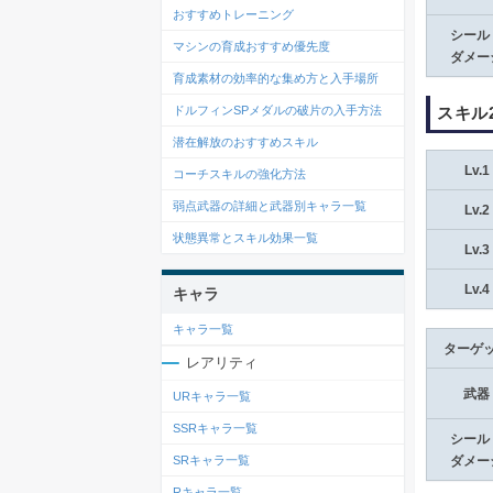
おすすめトレーニング
シール
マシンの育成おすすめ優先度
ダメー
育成素材の効率的な集め方と入手場所
スキル
ドルフィンSPメダルの破片の入手方法
潜在解放のおすすめスキル
Lv.1
コーチスキルの強化方法
弱点武器の詳細と武器別キャラ一覧
Lv.2
状態異常とスキル効果一覧
Lv.3
Lv.4
キャラ
キャラ一覧
ターゲ
レアリティ
武器
URキャラ一覧
SSRキャラ一覧
シール
SRキャラ一覧
ダメー
Rキャラ一覧