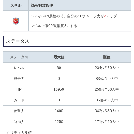
スキル
効果/解放条件
ペアがSUN属性の時、自分のSPチャージ力が
2
アップ
レベル上限60/覚醒度3にする
ステータス
ステータス
最大値
順位
レベル
80
234位/450人中
総合力
0
83位/450人中
HP
10950
259位/450人中
ガード
0
85位/450人中
攻撃力
1400
342位/450人中
防御力
1250
171位/450人中
クリティカル確