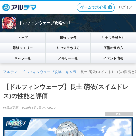
ログイン
ゲームでポイ活
ドルフィンウェーブ攻略wiki
トップ
最強キャラ
リセマラ当たり
最強メモリー
リセマラやり方
序盤の進め方
キャラ一覧
メモリー一覧
イベント情報
アルテマ
ドルフィンウェーブ攻略
キャラ
長土 萌依(スイムドレス)の性能と
【ドルフィンウェーブ】長土 萌依(スイムドレ
ス)の性能と評価
最終更新：2026年8月5日(水) 09:30
PR