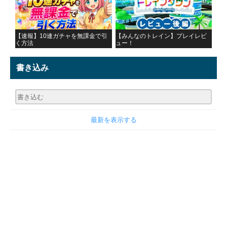
【速報】10連ガチャを無課金で引
【みんなのトレイン】プレイレビ
く方法
ュー！
書き込み
最新を表示する