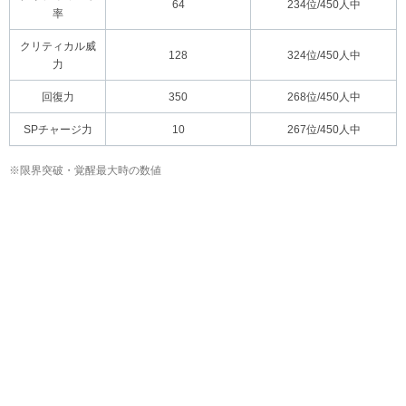
64
234位/450人中
率
クリティカル威
128
324位/450人中
力
回復力
350
268位/450人中
SPチャージ力
10
267位/450人中
※限界突破・覚醒最大時の数値