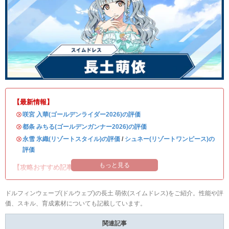
【最新情報】
・
咲宮 入華(ゴールデンライダー2026)の評価
・
都条 みちる(ゴールデンガンナー2026)の評価
・
永雪 氷織(リゾートスタイル)の評価
/
シュネー(リゾートワンピース)の
評価
もっと見る
【攻略おすすめ記事】
ドルフィンウェーブ(ドルウェブ)の長土 萌依(スイムドレス)をご紹介。性能や評
価、スキル、育成素材についても記載しています。
関連記事