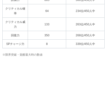
防御力
803
360位/450人中
クリティカル確
64
234位/450人中
率
クリティカル威
133
263位/450人中
力
回復力
350
268位/450人中
SPチャージ力
8
339位/450人中
※限界突破・覚醒最大時の数値