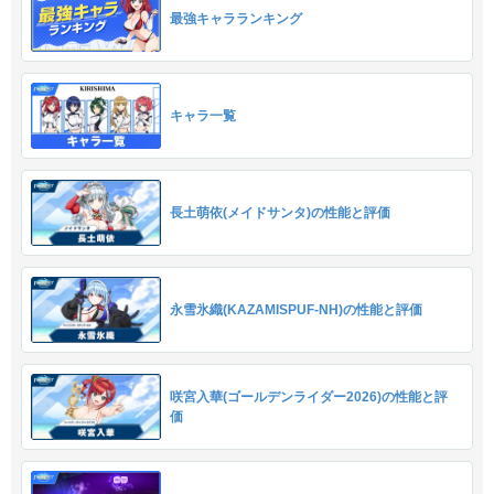
最強キャラランキング
キャラ一覧
長土萌依(メイドサンタ)の性能と評価
永雪氷織(KAZAMISPUF-NH)の性能と評価
咲宮入華(ゴールデンライダー2026)の性能と評
価