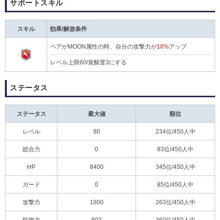
サポートスキル
スキル
効果/解放条件
ペアがMOON属性の時、自分の攻撃力が
10%
アップ
レベル上限60/覚醒度3にする
ステータス
ステータス
最大値
順位
レベル
80
234位/450人中
総合力
0
83位/450人中
HP
8400
345位/450人中
ガード
0
85位/450人中
攻撃力
1800
263位/450人中