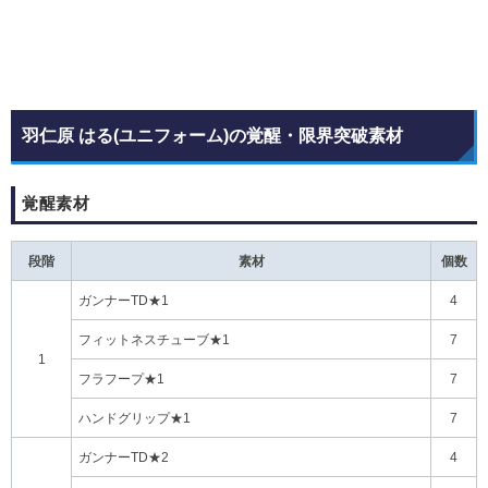
羽仁原 はる(ユニフォーム)の覚醒・限界突破素材
覚醒素材
段階
素材
個数
ガンナーTD★1
4
フィットネスチューブ★1
7
1
フラフープ★1
7
ハンドグリップ★1
7
ガンナーTD★2
4