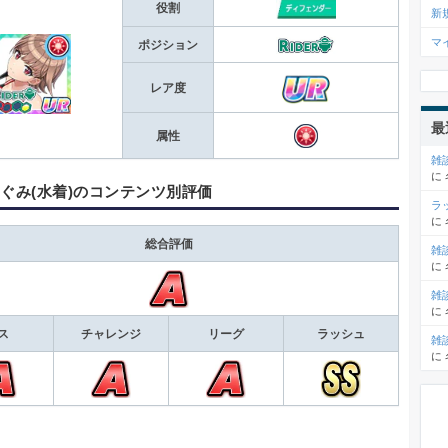
役割
新
マ
ポジション
レア度
最
属性
雑
に
つぐみ(水着)のコンテンツ別評価
ラ
に
総合評価
雑
に
雑
に
ス
チャレンジ
リーグ
ラッシュ
雑
に