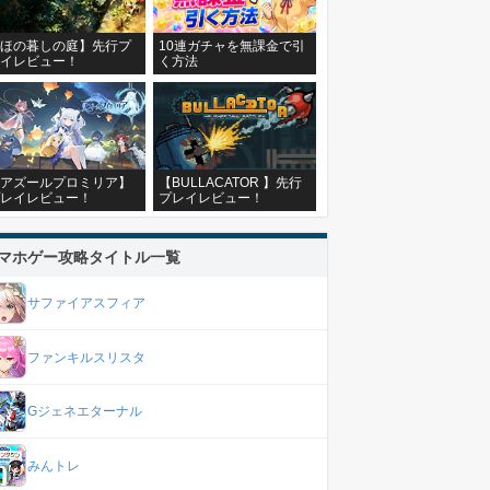
ほの暮しの庭】先行プ
10連ガチャを無課金で引
イレビュー！
く方法
アズールプロミリア】
【BULLACATOR 】先行
レイレビュー！
プレイレビュー！
マホゲー攻略タイトル一覧
サファイアスフィア
ファンキルスリスタ
Gジェネエターナル
みんトレ