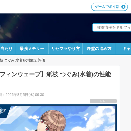
ゲームでポイ活
i
ラ当たり
最強メモリー
リセマラやり方
序盤の進め方
キャ
枝 つぐみ(水着)の性能と評価
フィンウェーブ】紙枝 つぐみ(水着)の性能
：2026年8月5日(水) 09:30
PR