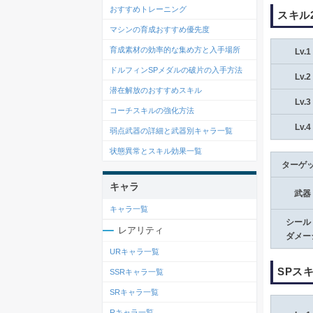
おすすめトレーニング
スキル
マシンの育成おすすめ優先度
育成素材の効率的な集め方と入手場所
Lv.1
ドルフィンSPメダルの破片の入手方法
Lv.2
潜在解放のおすすめスキル
Lv.3
コーチスキルの強化方法
Lv.4
弱点武器の詳細と武器別キャラ一覧
状態異常とスキル効果一覧
ターゲ
キャラ
武器
キャラ一覧
シール
レアリティ
ダメー
URキャラ一覧
SPスキ
SSRキャラ一覧
SRキャラ一覧
Rキャラ一覧