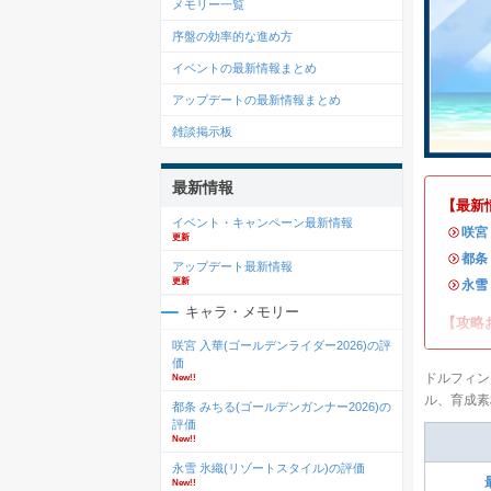
メモリー一覧
序盤の効率的な進め方
イベントの最新情報まとめ
アップデートの最新情報まとめ
雑談掲示板
最新情報
【最新
イベント・キャンペーン最新情報
・
咲宮
更新
・
都条
アップデート最新情報
更新
・
永雪
キャラ・メモリー
【攻略
咲宮 入華(ゴールデンライダー2026)の評
価
ドルフィン
New!!
ル、育成素
都条 みちる(ゴールデンガンナー2026)の
評価
New!!
永雪 氷織(リゾートスタイル)の評価
New!!