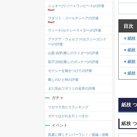
シュネー(リゾートワンピース)の評価
New!!
ワダツミ・ゴールデンペアの評価
New!!
目次
ヴィーナ(セクシーライダー)の評価
▼紙枝
アマデア・ウォルファ(セクシーガンナ
ー)の評価
▼紙枝
山葉 由芽(癒しのライダー)の評価
▼紙枝
彩戸 詩絵(癒しのガンナー)の評価
セクシーを魅せつけての評価
▼紙枝
癒しのひと時の評価
まだ見ぬワダツミの名所の評価
ガチャ
紙枝 
リセマラ当たりランキング
ガチャはどれを引くべきか
紙枝 
イベント
真夏に輝くナンバーワン！～後編～攻略