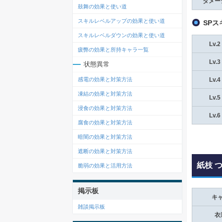
ダメー
鼓舞の効果と使い道
スキルレベルアップの効果と使い道
SP
スキルレベルダウンの効果と使い道
Lv.2
疲弊の効果と所持キャラ一覧
Lv.3
状態異常
感電の効果と対策方法
Lv.4
凍結の効果と対策方法
Lv.5
浸食の効果と対策方法
Lv.6
腐食の効果と対策方法
暗闇の効果と対策方法
遮断の効果と対策方法
紙枝 
脆弱の効果と活用方法
掲示板
キ
雑談掲示板
衣