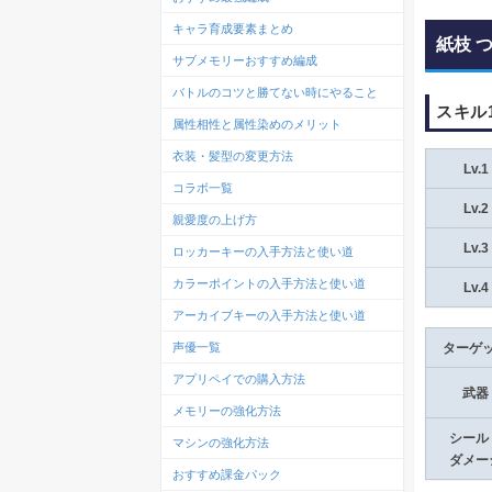
キャラ育成要素まとめ
紙枝 
サブメモリーおすすめ編成
バトルのコツと勝てない時にやること
スキル
属性相性と属性染めのメリット
衣装・髪型の変更方法
Lv.1
コラボ一覧
Lv.2
親愛度の上げ方
Lv.3
ロッカーキーの入手方法と使い道
カラーポイントの入手方法と使い道
Lv.4
アーカイブキーの入手方法と使い道
声優一覧
ターゲ
アプリペイでの購入方法
武器
メモリーの強化方法
シール
マシンの強化方法
ダメー
おすすめ課金パック