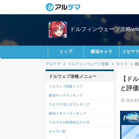
ドルフィンウェーブ攻略wik
トップ
最強キャラ
リセマ
アルテマ
ドルフィンウェーブ攻略
キャラ
紙
ドルウェブ攻略メニュー
【ドル
ドルウェブ攻略トップ
と評価
最強キャラランキング
最終更新
リセマラ当たりランキング
最強メモリーランキング
リセマラの効率的なやり方
キャラ一覧