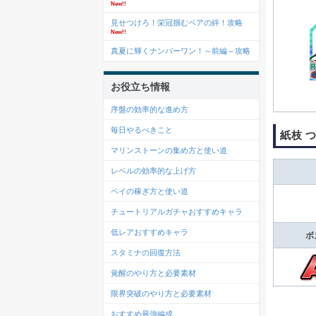
New!!
見せつけろ！栄冠掴むペアの絆！攻略
New!!
真夏に輝くナンバーワン！～前編～攻略
お役立ち情報
序盤の効率的な進め方
毎日やるべきこと
紙枝 
マリンストーンの集め方と使い道
レベルの効率的な上げ方
ペイの稼ぎ方と使い道
チュートリアルガチャおすすめキャラ
低レアおすすめキャラ
ボ
スタミナの回復方法
覚醒のやり方と必要素材
限界突破のやり方と必要素材
おすすめ最強編成