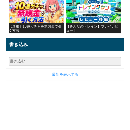
【速報】10連ガチャを無課金で引
【みんなのトレイン】プレイレビ
く方法
ュー！
書き込み
最新を表示する