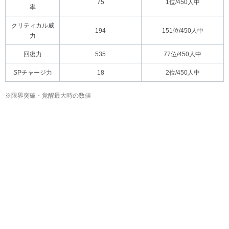
75
1位/450人中
率
クリティカル威
194
151位/450人中
力
回復力
535
77位/450人中
SPチャージ力
18
2位/450人中
※限界突破・覚醒最大時の数値