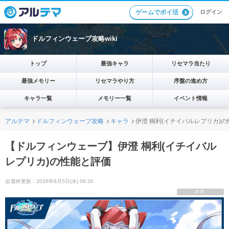
ログイン
ゲームでポイ活
ドルフィンウェーブ攻略wiki
トップ
最強キャラ
リセマラ当たり
最強メモリー
リセマラやり方
序盤の進め方
キャラ一覧
メモリー一覧
イベント情報
アルテマ
ドルフィンウェーブ攻略
キャラ
伊澄 桐利(イチイバルレプリカ)
【ドルフィンウェーブ】伊澄 桐利(イチイバル
レプリカ)の性能と評価
最終更新：2026年8月5日(水) 09:30
PR