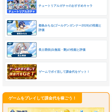
チュートリアルガチャのおすすめキャラ
都条みちる(ゴールデンガンナー2026)の性能と
評価
長土萌依(白無垢・艶)の性能と評価
ゲームでポイ活して課金代をゲット！
ゲームをプレイして課金代を稼ごう！