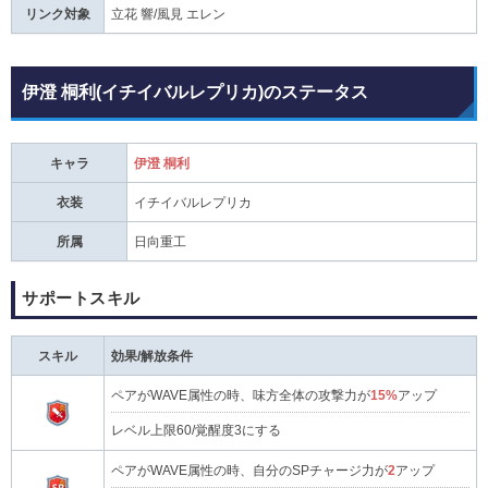
リンク対象
立花 響/風見 エレン
伊澄 桐利(イチイバルレプリカ)のステータス
キャラ
伊澄 桐利
衣装
イチイバルレプリカ
所属
日向重工
サポートスキル
スキル
効果/解放条件
ペアがWAVE属性の時、味方全体の攻撃力が
15%
アップ
レベル上限60/覚醒度3にする
ペアがWAVE属性の時、自分のSPチャージ力が
2
アップ