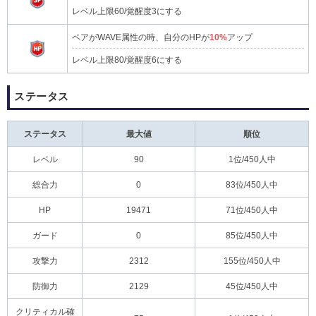
レベル上限60/覚醒度3にする
ペアがWAVE属性の時、自分のHPが
10%
アップ
レベル上限80/覚醒度6にする
ステータス
ステータス
最大値
順位
レベル
90
1位/450人中
総合力
0
83位/450人中
HP
19471
71位/450人中
ガード
0
85位/450人中
攻撃力
2312
155位/450人中
防御力
2129
45位/450人中
クリティカル確