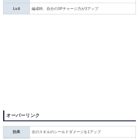
Lv.6
編成時、自分のSPチャージ力が3アップ
オーバーリンク
効果
次のスキルのシールドダメージを1アップ