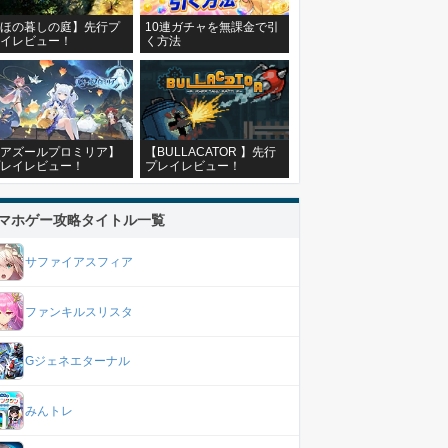
ほの暮しの庭】先行プ
10連ガチャを無課金で引
イレビュー！
く方法
アズールプロミリア】
【BULLACATOR 】先行
レイレビュー！
プレイレビュー！
マホゲー攻略タイトル一覧
サファイアスフィア
ファンキルスリスタ
Gジェネエターナル
みんトレ