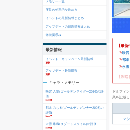
メモリー一覧
序盤の効率的な進め方
イベントの最新情報まとめ
アップデートの最新情報まとめ
雑談掲示板
【最新
最新情報
・
咲宮
イベント・キャンペーン最新情報
・
都条
更新
・
永雪
アップデート最新情報
更新
【攻略
キャラ・メモリー
ドルフィン
咲宮 入華(ゴールデンライダー2026)の評
価
業を記載し
New!!
都条 みちる(ゴールデンガンナー2026)の
評価
New!!
マシ
永雪 氷織(リゾートスタイル)の評価
New!!