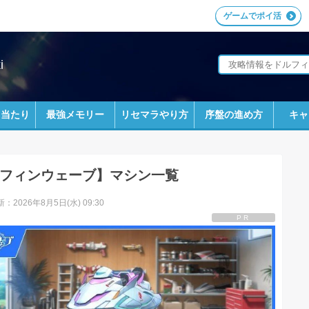
ゲームでポイ活
i
ラ当たり
最強メモリー
リセマラやり方
序盤の進め方
キャ
フィンウェーブ】マシン一覧
：2026年8月5日(水) 09:30
PR