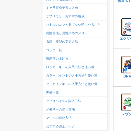
極皇-KY
キャラ育成要素まとめ
サブメモリーおすすめ編成
バトルのコツと勝てない時にやること
属性相性と属性染めのメリット
エクザ
衣装・髪型の変更方法
コラボ一覧
親愛度の上げ方
ロッカーキーの入手方法と使い道
カラーポイントの入手方法と使い道
BRA
アーカイブキーの入手方法と使い道
声優一覧
アプリペイでの購入方法
メモリーの強化方法
レヴ
マシンの強化方法
おすすめ課金パック