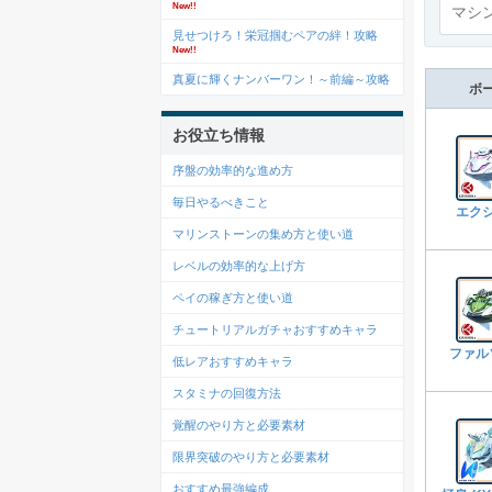
New!!
見せつけろ！栄冠掴むペアの絆！攻略
New!!
真夏に輝くナンバーワン！～前編～攻略
ボ
お役立ち情報
序盤の効率的な進め方
毎日やるべきこと
エク
マリンストーンの集め方と使い道
レベルの効率的な上げ方
ペイの稼ぎ方と使い道
チュートリアルガチャおすすめキャラ
ファル
低レアおすすめキャラ
スタミナの回復方法
覚醒のやり方と必要素材
限界突破のやり方と必要素材
おすすめ最強編成