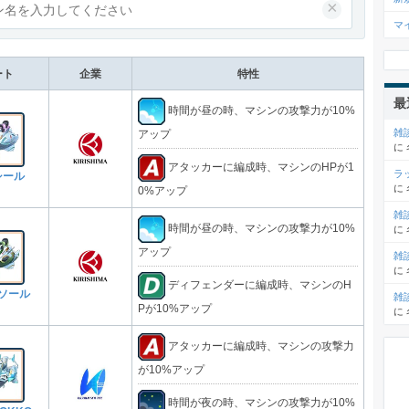
×
マ
ート
企業
特性
最
時間が昼の時、マシンの攻撃力が10%
雑
アップ
に
アタッカーに編成時、マシンのHPが1
ラ
シール
に
0%アップ
雑
時間が昼の時、マシンの攻撃力が10%
に
アップ
雑
に
ディフェンダーに編成時、マシンのH
ソール
雑
Pが10%アップ
に
アタッカーに編成時、マシンの攻撃力
が10%アップ
時間が夜の時、マシンの攻撃力が10%