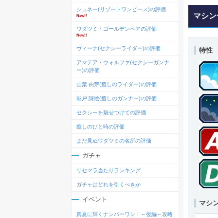
シュネー(リゾートワンピース)の評価
マシン
New!!
ワダツミ・ゴールデンペアの評価
New!!
ヴィーナ(セクシーライダー)の評価
特性
アマデア・ウォルファ(セクシーガンナ
ー)の評価
山葉 由芽(癒しのライダー)の評価
彩戸 詩絵(癒しのガンナー)の評価
セクシーを魅せつけての評価
癒しのひと時の評価
まだ見ぬワダツミの名所の評価
ガチャ
リセマラ当たりランキング
ガチャはどれを引くべきか
イベント
マシ
真夏に輝くナンバーワン！～後編～攻略