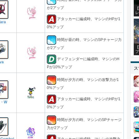
が2アップ
【
レ
アタッカーに編成時、マシンのHPが1
ara
0%アップ
時間が昼の時、マシンのSPチャージ力
【
が2アップ
プ
ディフェンダーに編成時、マシンのH
va
Pが10%アップ
ス
時間が夕方の時、マシンの攻撃力が1
0%アップ
アタッカーに編成時、マシンのHPが1
O・W
0%アップ
時間が夕方の時、マシンのSPチャージ
力が2アップ
：Cembal