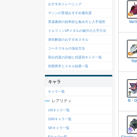
おすすめトレーニング
マシンの育成おすすめ優先度
VarV
育成素材の効率的な集め方と入手場所
ドルフィンSPメダルの破片の入手方法
潜在解放のおすすめスキル
コーチスキルの強化方法
弱点武器の詳細と武器別キャラ一覧
Thi
状態異常とスキル効果一覧
キャラ
キャラ一覧
レアリティ
N・
URキャラ一覧
SSRキャラ一覧
SRキャラ一覧
Rキャラ一覧
Clavier