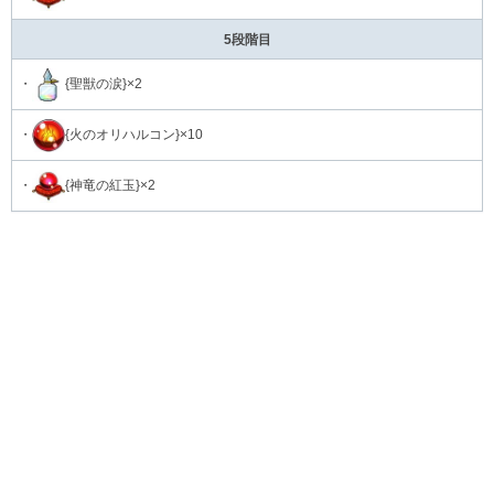
5段階目
・
{聖獣の涙}×2
・
{火のオリハルコン}×10
・
{神竜の紅玉}×2