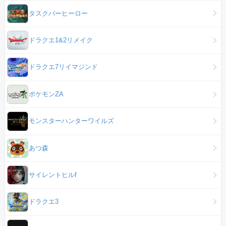
タスクバーヒーロー
ドラクエ1&2リメイク
ドラクエ7リイマジンド
ポケモンZA
モンスターハンターワイルズ
あつ森
サイレントヒルf
ドラクエ3