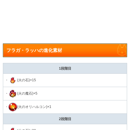
フラガ・ラッハの進化素材
1段階目
・
{火の石}×15
・
{火の魔石}×5
・
{火のオリハルコン}×1
2段階目