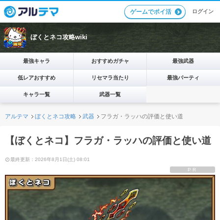
ログイン
ゲームでポイ活
ぼくとネコ攻略wiki
最強キャラ
おすすめガチャ
最強武器
低レアおすすめ
リセマラ当たり
最強パーティ
キャラ一覧
武器一覧
アルテマ
ぼくとネコ攻略
武器
フラガ・ラッハの評価と使い道
【ぼくとネコ】フラガ・ラッハの評価と使い道
最終更新：2026年8月1日(土) 08:01
PR