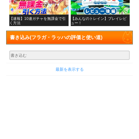
【速報】10連ガチャを無課金で引
【みんなのトレイン】プレイレビ
く方法
ュー！
書き込み
(フラガ・ラッハの評価と使い道)
最新を表示する