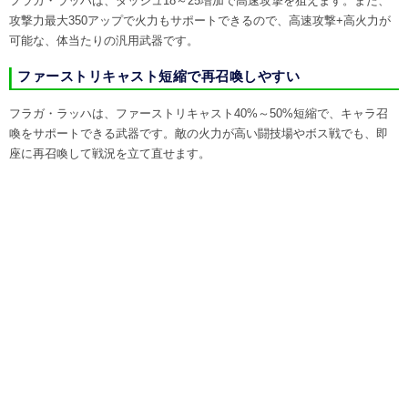
フラガ・ラッハは、ダッシュ18～25増加で高速攻撃を狙えます。また、
攻撃力最大350アップで火力もサポートできるので、高速攻撃+高火力が
可能な、体当たりの汎用武器です。
ファーストリキャスト短縮で再召喚しやすい
フラガ・ラッハは、ファーストリキャスト40%～50%短縮で、キャラ召
喚をサポートできる武器です。敵の火力が高い闘技場やボス戦でも、即
座に再召喚して戦況を立て直せます。