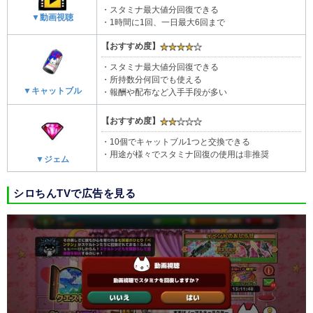
・スタミナ最大値分回復できる
▼動画視聴
・1時間に1回、一日最大6回まで
【おすすめ度】
・スタミナ最大値分回復できる
・所持数分何回でも使える
▼キャットブル
・報酬や配布など入手手段が多い
【おすすめ度】
・10個でキャットブル1つと交換できる
・用途が様々でスタミナ回復の使用は非推奨
▼ジェム
シロちんTVで広告を見る