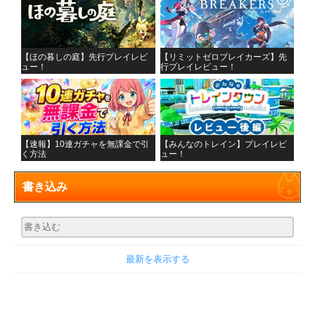
【ほの暮しの庭】先行プレイレビ
【リミットゼロブレイカーズ】先
ュー！
行プレイレビュー！
【速報】10連ガチャを無課金で引
【みんなのトレイン】プレイレビ
く方法
ュー！
書き込み
最新を表示する