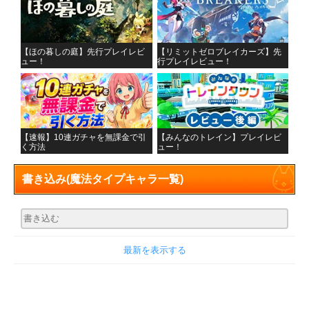
【ほの暮しの庭】先行プレイレビ
【リミットゼロブレイカーズ】先
ュー！
行プレイレビュー！
【速報】10連ガチャを無課金で引
【みんなのトレイン】プレイレビ
く方法
ュー！
書き込み
(魔法タイプキャラ一覧)
最新を表示する