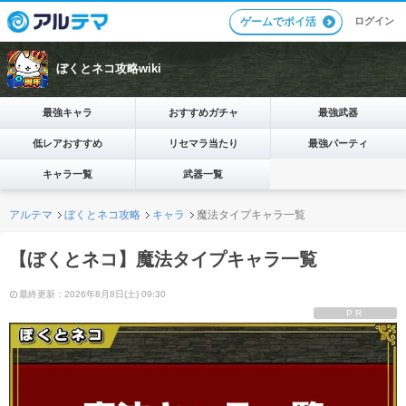
ログイン
ゲームでポイ活
ぼくとネコ攻略wiki
最強キャラ
おすすめガチャ
最強武器
低レアおすすめ
リセマラ当たり
最強パーティ
キャラ一覧
武器一覧
アルテマ
ぼくとネコ攻略
キャラ
魔法タイプキャラ一覧
【ぼくとネコ】魔法タイプキャラ一覧
最終更新：2026年8月8日(土) 09:30
PR