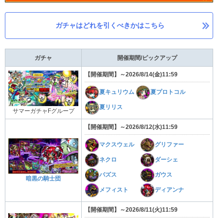
ガチャはどれを引くべきかはこちら
ガチャ
開催期間/ピックアップ
【開催期間】～2026/8/14
(金
)
11:59
夏キュリウム
夏プロトコル
夏リリス
サマーガチャFグループ
【開催期間】～2026/8/12
(水
)
11:59
マクスウェル
グリファー
ネクロ
ダーシェ
パズス
ガウス
暗黒の騎士団
メフィスト
ディアンナ
【開催期間】～2026/8/11
(火
)
11:59