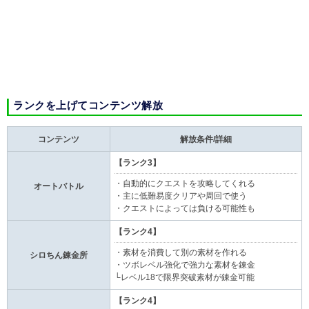
ランクを上げてコンテンツ解放
コンテンツ
解放条件/詳細
【ランク3】
・自動的にクエストを攻略してくれる
オートバトル
・主に低難易度クリアや周回で使う
・クエストによっては負ける可能性も
【ランク4】
・素材を消費して別の素材を作れる
シロちん錬金所
・ツボレベル強化で強力な素材を錬金
└レベル18で限界突破素材が錬金可能
【ランク4】