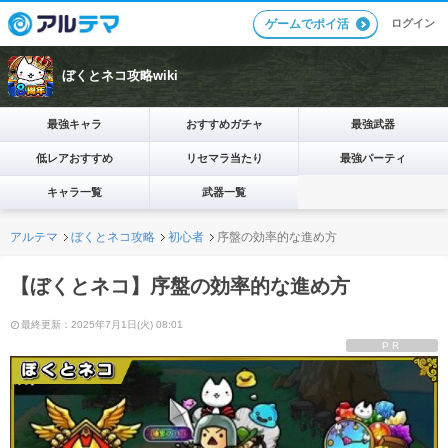
ログイン
ゲームでポイ活
ぼくとネコ攻略wiki
最強キャラ
おすすめガチャ
最強武器
低レアおすすめ
リセマラ当たり
最強パーティ
キャラ一覧
武器一覧
アルテマ
ぼくとネコ攻略
初心者
序盤の効率的な進め方
【ぼくとネコ】序盤の効率的な進め方
最終更新：2025年7月1日(火) 08:01
PR