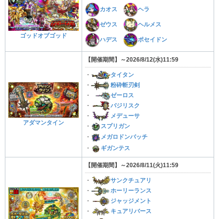
カオス
ヘラ
ゼウス
ヘルメス
ゴッドオブゴッド
ハデス
ポセイドン
【開催期間】～2026/8/12
(水
)
11:59
・
タイタン
・
粉砕斬刃剣
・
ゼーロス
・
バジリスク
・
メデューサ
アダマンタイン
・
スプリガン
・
メガロドンバッチ
・
ギガンテス
【開催期間】～2026/8
/11
(火
)
11:59
・
サンクチュアリ
・
ホーリーランス
・
ジャッジメント
・
キュアリバース