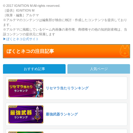
© 2017 IGNITION M All rights reserved.
［提供］IGNITION M
［執筆・編集］アルテマ
※アルテマのコンテンツは編集部が独自に検討・作成したコンテンツを提供しており
ます。
※アルテマに掲載しているゲーム内画像の著作権、商標権その他の知的財産権は、当
該コンテンツの提供元に帰属します
▶ぼくとネコ公式サイト
ぼくとネコの注目記事
おすすめ記事
人気ページ
リセマラ当たりランキング
最強武器ランキング