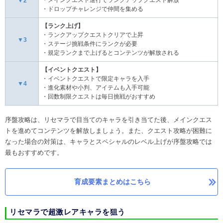
・メインクエスト進行でランクアップクエスト解放
▼2
・ドロップチャレンジで仲間を集める
【ランク上げ】
・ランクアップクエストクリアで上昇
▼3
・ステージ挑戦条件にランクが必要
・規定ランクまで上げるとコンテンツが解放される
【イベントクエスト】
・イベントクエストで限定キャラを入手
▼4
・進化素材や小判、アイテムも入手可能
・回数制限クエストは毎日挑戦がおすすめ
序盤攻略は、リセマラで目当てのキャラを引き当てた後、メインクエス
トを進めてコンテンツを解放しましょう。また、クエスト攻略が困難に
なった場合の対策は、キャラとスペシャルのレベル上げが序盤攻略では
最もおすすめです。
育成要素まとめはこちら
リセマラで超激レアキャラを狙う