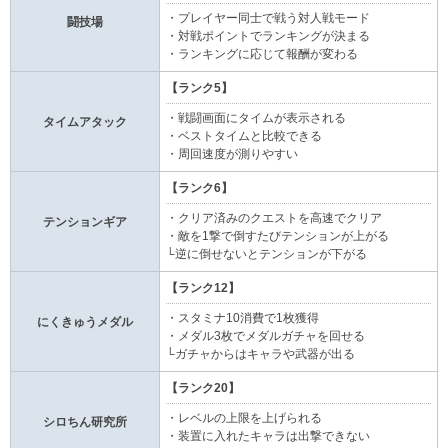
・プレイヤー同士で戦う対人戦モード
闘技場
・対戦ポイントでランキングが決まる
・ランキングに応じて報酬が変わる
【ランク5】
・戦闘画面にタイムが表示される
タイムアタック
・ベストタイムと比較できる
・周回速度が測りやすい
【ランク6】
・クリア済みのクエストを高速でクリア
テンションギア
・敵を1撃で倒すたびテンションが上がる
└逆に倒せないとテンションが下がる
【ランク12】
・スタミナ10消費で1枚獲得
にくきゅうメダル
・メダル3枚でメダルガチャを回せる
└ガチャからはキャラや武器が出る
【ランク20】
・レベルの上限を上げられる
シロちん研究所
・装置に入れたキャラは出撃できない