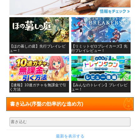
【ほの暮しの庭】先行プレイレビ
【リミットゼロブレイカーズ】先
ュー！
行プレイレビュー！
【速報】10連ガチャを無課金で引
【みんなのトレイン】プレイレビ
く方法
ュー！
書き込み
(序盤の効率的な進め方)
最新を表示する