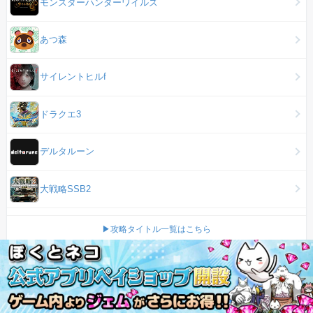
モンスターハンターワイルズ
あつ森
サイレントヒルf
ドラクエ3
デルタルーン
大戦略SSB2
▶攻略タイトル一覧はこちら