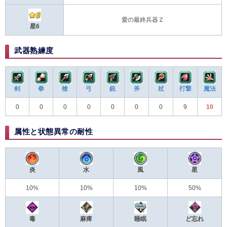
愛の最終兵器Ｚ
星6
武器熟練度
剣
拳
槍
弓
銃
斧
杖
打撃
魔法
0
0
0
0
0
0
0
9
10
属性と状態異常の耐性
炎
水
風
星
10%
10%
10%
50%
毒
麻痺
睡眠
ど忘れ