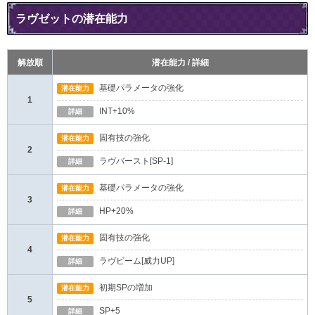
ラヴゼットの潜在能力
解放順
潜在能力 / 詳細
基礎パラメータの強化
潜在能力
1
INT+10%
詳細
固有技の強化
潜在能力
2
ラヴバースト[SP-1]
詳細
基礎パラメータの強化
潜在能力
3
HP+20%
詳細
固有技の強化
潜在能力
4
ラヴビーム[威力UP]
詳細
初期SPの増加
潜在能力
5
SP+5
詳細