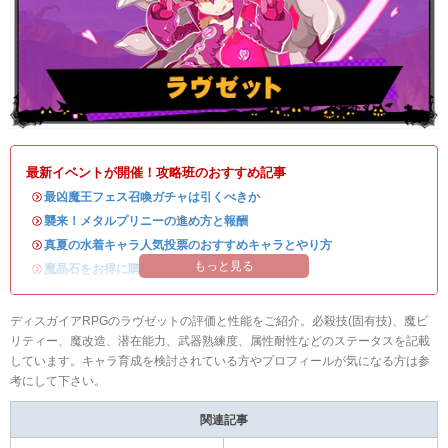
最新イベントが開催！攻略班のおすすめ記事
・
最凶魔王フェス召喚ガチャは引くべきか
・
襲来！メタルプリニーの進め方と報酬
・
真夏の水着キャラ人気投票のおすすめキャラとやり方
もっと見る
・
魔晶石をお得に購入できる公式ショップが開設！
ディスガイアRPGのラヴゼットの評価と性能をご紹介。必殺技(固有技)、魔ビ
リティー、魔改造、潜在能力、武器熟練度、属性耐性などのステータスを記載
しています。キャラ育成を検討されている方やプロフィールが気になる方は参
考にして下さい。
関連記事