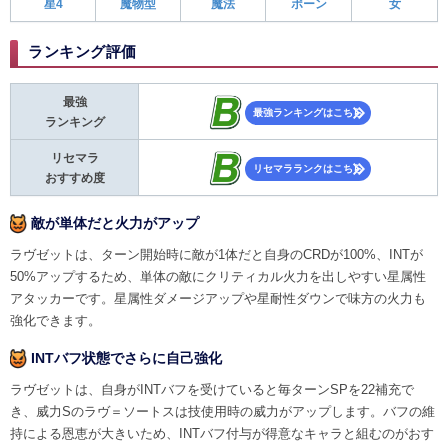
星4
魔物型
魔法
ポーン
女
ランキング評価
最強
最強ランキングはこちら
ランキング
リセマラ
リセマラランクはこちら
おすすめ度
敵が単体だと火力がアップ
ラヴゼットは、ターン開始時に敵が1体だと自身のCRDが100%、INTが
50%アップするため、単体の敵にクリティカル火力を出しやすい星属性
アタッカーです。星属性ダメージアップや星耐性ダウンで味方の火力も
強化できます。
INTバフ状態でさらに自己強化
ラヴゼットは、自身がINTバフを受けていると毎ターンSPを22補充で
き、威力Sのラヴ＝ソートスは技使用時の威力がアップします。バフの維
持による恩恵が大きいため、INTバフ付与が得意なキャラと組むのがおす