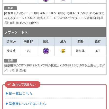
効果
[連発禁止]行動ゲージ+1000&INT・RES+40%(3T)&CRD+15%(3T)&必殺技で
与えるダメージ+15%(2T)付与&DEF・RESの低い方でダメージ計算[自身],星
属性耐性値-10%(3T)[敵全]
ラヴ＝ソートス
習得Lv
消費SP
属性
威力
範囲
依存
魔改造
70
敵単体
INT
効果
技使用時のCRT+20%&INTバフ時の技威力+10%&RESの10%を上乗せしてダ
メージ計算[自身]
あわせて読みたい
▶技一覧はこちら
▶武器技についてはこちら