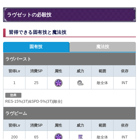
ラヴゼットの必殺技
習得できる固有技と魔法技
固有技
魔法技
ラヴバースト
習得Lv
消費SP
属性
威力
範囲
依存
1
25
敵全体
INT
効果
RES-15%(3T)&SPD-5%(3T)[敵全]
ラヴビーム
習得Lv
消費SP
属性
威力
範囲
依存
200
65
敵全体
INT