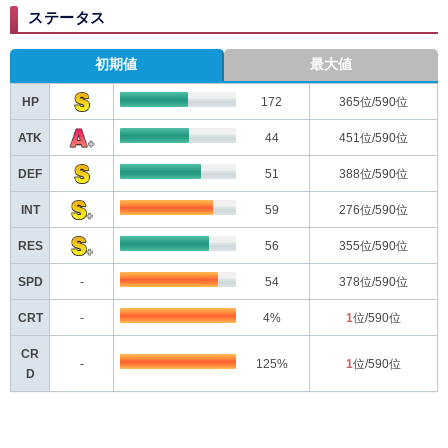
ステータス
初期値
最大値
HP
172
365
位/590位
ATK
44
451
位/590位
DEF
51
388
位/590位
INT
59
276
位/590位
RES
56
355
位/590位
SPD
-
54
378
位/590位
CRT
-
4%
1
位/590位
CR
-
125%
1
位/590位
D