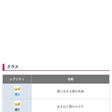
クラス
レアリティ
名称
愛に生きる愛の化身
星4
あまねく愛のカタチ
星5