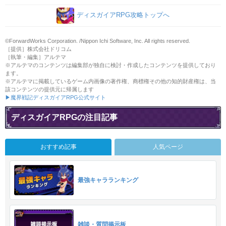
ディスガイアRPG攻略トップへ
©ForwardWorks Corporation. /Nippon Ichi Software, Inc. All rights reserved.
［提供］株式会社ドリコム
［執筆・編集］アルテマ
※アルテマのコンテンツは編集部が独自に検討・作成したコンテンツを提供しており
ます。
※アルテマに掲載しているゲーム内画像の著作権、商標権その他の知的財産権は、当
該コンテンツの提供元に帰属します
▶魔界戦記ディスガイアRPG公式サイト
ディスガイアRPGの注目記事
おすすめ記事
人気ページ
最強キャラランキング
雑談・質問掲示板