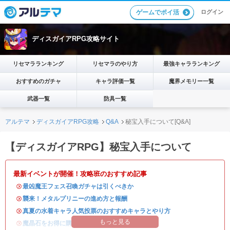
ログイン
ゲームでポイ活
ディスガイアRPG攻略サイト
リセマラランキング
リセマラのやり方
最強キャラランキング
おすすめのガチャ
キャラ評価一覧
魔界メモリー一覧
武器一覧
防具一覧
アルテマ
ディスガイアRPG攻略
Q&A
秘宝入手について[Q&A]
【ディスガイアRPG】秘宝入手について
最新イベントが開催！攻略班のおすすめ記事
・
最凶魔王フェス召喚ガチャは引くべきか
・
襲来！メタルプリニーの進め方と報酬
・
真夏の水着キャラ人気投票のおすすめキャラとやり方
もっと見る
・
魔晶石をお得に購入できる公式ショップが開設！