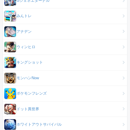
Gジェネエターナル
みんトレ
アナデン
ウィンヒロ
キングショット
モンハンNow
ポケモンフレンズ
ドット異世界
ホワイトアウトサバイバル