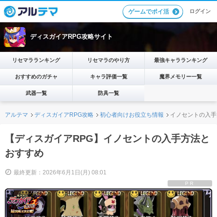
ログイン
ゲームでポイ活
ディスガイアRPG攻略サイト
リセマラランキング
リセマラのやり方
最強キャラランキング
おすすめのガチャ
キャラ評価一覧
魔界メモリー一覧
武器一覧
防具一覧
アルテマ
ディスガイアRPG攻略
初心者向けお役立ち情報
イノセントの入手
【ディスガイアRPG】イノセントの入手方法と
おすすめ
最終更新：2026年6月1日(月) 08:01
PR