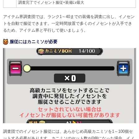
調査完了でイノセント服従+装備Lv最大
アイテム界調査団では、ランク1～40までの装備を調査に出し、イノセン
トを自動で服従できます。一定時間放置で多くのイノセントが入手でき
るため、アイテム界と平行して使いましょう。
服従にはカニミソが必要
調査団でのイノセント服従には、あらかじめ高級カニミソを1～100個セ
ットする必要があります。カニミソのセット数が0個になった場合、イノ