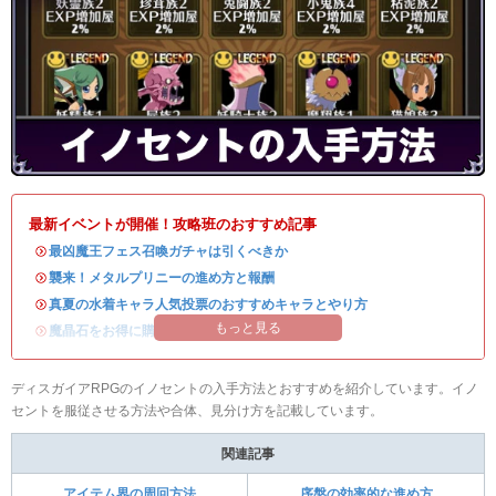
最新イベントが開催！攻略班のおすすめ記事
・
最凶魔王フェス召喚ガチャは引くべきか
・
襲来！メタルプリニーの進め方と報酬
・
真夏の水着キャラ人気投票のおすすめキャラとやり方
もっと見る
・
魔晶石をお得に購入できる公式ショップが開設！
ディスガイアRPGのイノセントの入手方法とおすすめを紹介しています。イノ
セントを服従させる方法や合体、見分け方を記載しています。
関連記事
アイテム界の周回方法
序盤の効率的な進め方