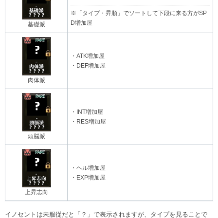
※「タイプ・昇順」でソートして下段に来る方がSP
D増加屋
基礎派
・ATK増加屋
・DEF増加屋
肉体派
・INT増加屋
・RES増加屋
頭脳派
・ヘル増加屋
・EXP増加屋
上昇志向
イノセントは未服従だと「？」で表示されますが、タイプを見ることで