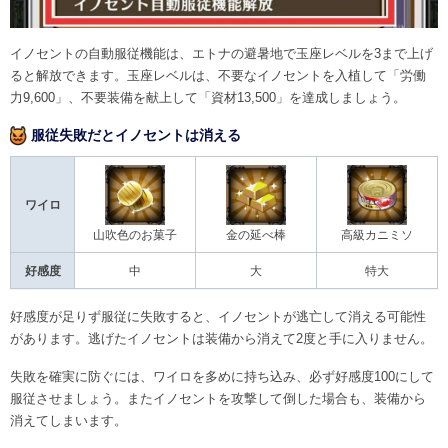
イノセントの自動服従機能は、エトナの避暑地で玉座レベルを3まで上げ
ると解放できます。玉座レベルは、不要なイノセントを入植して「労働
力9,600」、不要装備を献上して「資材13,500」を達成しましょう。
服従失敗だとイノセントは消える
ワイロ
山吹色のお菓子
金の延べ棒
高級カニミソ
好感度
中
大
特大
好感度が足りず服従に失敗すると、イノセントが逃亡して消える可能性
があります。逃げたイノセントは装備から消えて2度と手に入りません。
失敗を確実に防ぐには、ワイロを多めに持ち込み、必ず好感度100にして
服従させましょう。またイノセントを攻撃して倒した場合も、装備から
消えてしまいます。