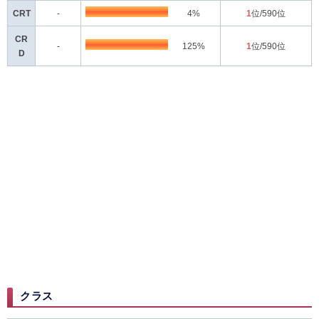
CRT
-
4%
1
位/590位
CR
-
125%
1
位/590位
D
クラス