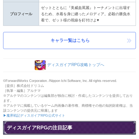
ゼットとともに『美威血罵麗』トーナメントに出場す
プロフィール
るため、水着を身に纏ったメロディア。必殺の勝負水
着で、ゼット様の視線を釘付けよ♥
キャラ一覧はこちら
ディスガイアRPG攻略トップへ
©ForwardWorks Corporation. /Nippon Ichi Software, Inc. All rights reserved.
［提供］株式会社ドリコム
［執筆・編集］アルテマ
※アルテマのコンテンツは編集部が独自に検討・作成したコンテンツを提供しており
ます。
※アルテマに掲載しているゲーム内画像の著作権、商標権その他の知的財産権は、当
該コンテンツの提供元に帰属します
▶魔界戦記ディスガイアRPG公式サイト
ディスガイアRPGの注目記事