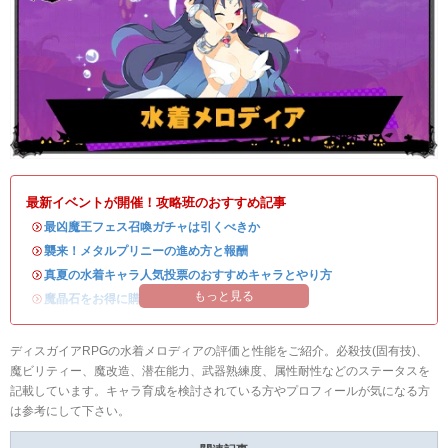
最新イベントが開催！攻略班のおすすめ記事
・
最凶魔王フェス召喚ガチャは引くべきか
・
襲来！メタルプリニーの進め方と報酬
・
真夏の水着キャラ人気投票のおすすめキャラとやり方
もっと見る
・
魔晶石をお得に購入できる公式ショップが開設！
ディスガイアRPGの水着メロディアの評価と性能をご紹介。必殺技(固有技)、
魔ビリティー、魔改造、潜在能力、武器熟練度、属性耐性などのステータスを
記載しています。キャラ育成を検討されている方やプロフィールが気になる方
は参考にして下さい。