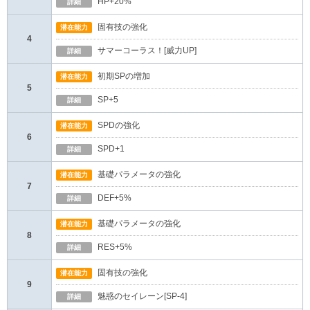
HP+20%
詳細
固有技の強化
潜在能力
4
サマーコーラス！[威力UP]
詳細
初期SPの増加
潜在能力
5
SP+5
詳細
SPDの強化
潜在能力
6
SPD+1
詳細
基礎パラメータの強化
潜在能力
7
DEF+5%
詳細
基礎パラメータの強化
潜在能力
8
RES+5%
詳細
固有技の強化
潜在能力
9
魅惑のセイレーン[SP-4]
詳細