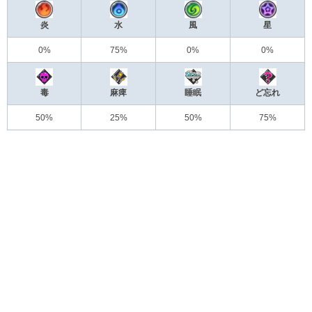
炎
水
風
星
0%
75%
0%
0%
毒
麻痺
睡眠
ど忘れ
50%
25%
50%
75%