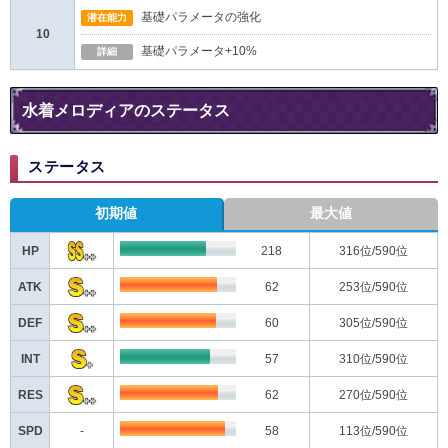
基礎パラメータの強化
潜在能力
10
基礎パラメータ+10%
詳細
水着メロディアのステータス
ステータス
初期値
最大値
HP
218
316
位/590位
ATK
62
253
位/590位
DEF
60
305
位/590位
INT
57
310
位/590位
RES
62
270
位/590位
SPD
-
58
113
位/590位