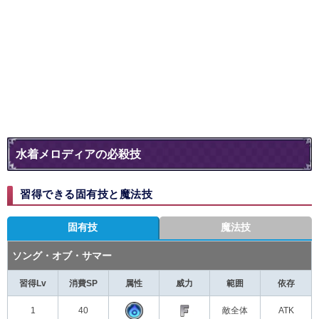
水着メロディアの必殺技
習得できる固有技と魔法技
固有技
魔法技
ソング・オブ・サマー
習得Lv
消費SP
属性
威力
範囲
依存
1
40
敵全体
ATK