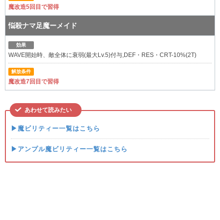
魔改造5回目で習得
悩殺ナマ足魔ーメイド
効果
WAVE開始時、敵全体に衰弱(最大Lv.5)付与,DEF・RES・CRT-10%(2T)
解放条件
魔改造7回目で習得
あわせて読みたい
▶魔ビリティー一覧はこちら
▶アンプル魔ビリティー一覧はこちら