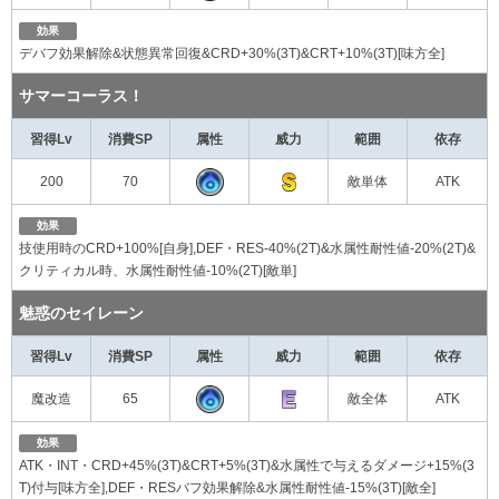
効果
デバフ効果解除&状態異常回復&CRD+30%(3T)&CRT+10%(3T)[味方全]
サマーコーラス！
習得Lv
消費SP
属性
威力
範囲
依存
200
70
敵単体
ATK
効果
技使用時のCRD+100%[自身],DEF・RES-40%(2T)&水属性耐性値-20%(2T)&
クリティカル時、水属性耐性値-10%(2T)[敵単]
魅惑のセイレーン
習得Lv
消費SP
属性
威力
範囲
依存
魔改造
65
敵全体
ATK
効果
ATK・INT・CRD+45%(3T)&CRT+5%(3T)&水属性で与えるダメージ+15%(3
T)付与[味方全],DEF・RESバフ効果解除&水属性耐性値-15%(3T)[敵全]