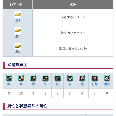
レアリティ
名称
悩殺するヒロイン
星4
献身的なゲッター
星5
浜辺に舞う愛の女神
星6
武器熟練度
剣
拳
槍
弓
銃
斧
杖
打撃
魔法
3
10
9
8
3
3
6
0
0
属性と状態異常の耐性