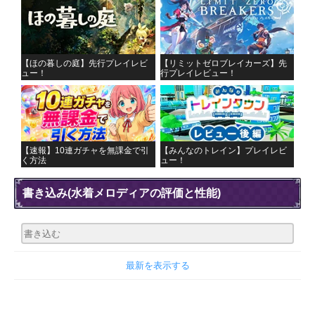
【ほの暮しの庭】先行プレイレビ
【リミットゼロブレイカーズ】先
ュー！
行プレイレビュー！
【速報】10連ガチャを無課金で引
【みんなのトレイン】プレイレビ
く方法
ュー！
書き込み
(水着メロディアの評価と性能)
最新を表示する