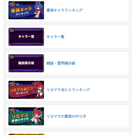
最強キャラランキング
キャラ一覧
雑談・質問掲示板
リセマラ当たりランキング
リセマラの最速のやり方