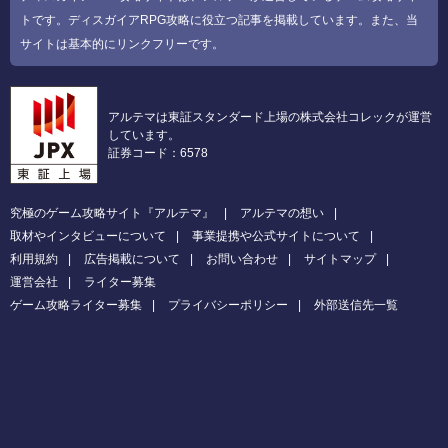
トです。ディスガイアRPG攻略に役立つ記事を掲載しています。また、当
サイトは基本的にリンクフリーです。
アルテマは東証スタンダード上場の株式会社コレックが運営
しています。
証券コード：6578
究極のゲーム攻略サイト『アルテマ』
アルテマの想い
取材やインタビューについて
事業提携や公式サイトについて
利用規約
広告掲載について
お問い合わせ
サイトマップ
運営会社
ライター募集
ゲーム攻略ライター募集
プライバシーポリシー
外部送信先一覧