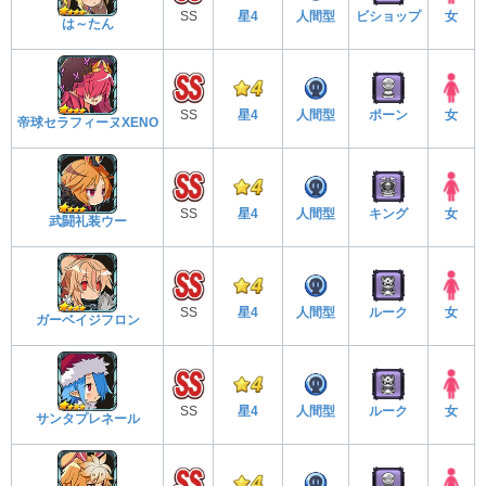
SS
星4
人間型
ビショップ
女
は～たん
SS
星4
人間型
ポーン
女
帝球セラフィーヌXENO
SS
星4
人間型
キング
女
武闘礼装ウー
SS
星4
人間型
ルーク
女
ガーベイジフロン
SS
星4
人間型
ルーク
女
サンタプレネール