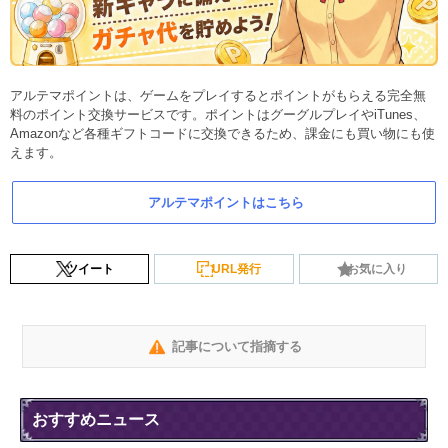
アルテマポイントは、ゲームをプレイするとポイントがもらえる完全無
料のポイント交換サービスです。ポイントはグーグルプレイやiTunes、
Amazonなど各種ギフトコードに交換できるため、課金にも買い物にも使
えます。
アルテマポイントはこちら
ツイート
URL発行
お気に入り
記事について指摘する
おすすめニュース