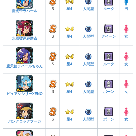
S
星4
人間型
ルーク
男
雷光帝ラハール
S
星4
人間型
クイーン
女
水着彼岸絶勝斎
S
星4
人間型
ルーク
女
魔天使ラハールちゃん
S
星4
人間型
ポーン
女
ピュアシシリーXENO
S
星4
人間型
ポーン
女
パンクロックフーカ