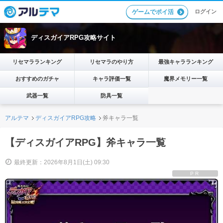
ログイン
ゲームでポイ活
ディスガイアRPG攻略サイト
リセマラランキング
リセマラのやり方
最強キャラランキング
おすすめのガチャ
キャラ評価一覧
魔界メモリー一覧
武器一覧
防具一覧
アルテマ
ディスガイアRPG攻略
斧キャラ一覧
【ディスガイアRPG】斧キャラ一覧
最終更新：2026年8月1日(土) 09:30
PR