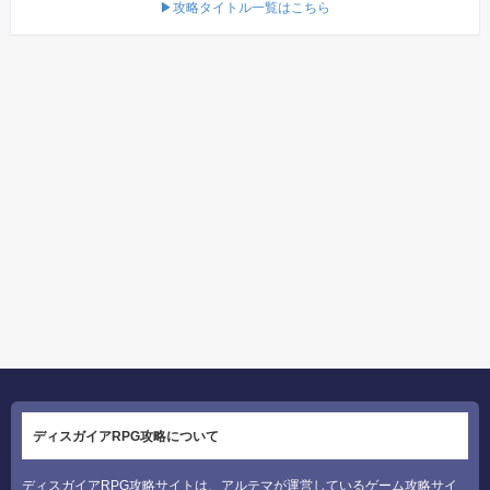
▶攻略タイトル一覧はこちら
ディスガイアRPG攻略について
ディスガイアRPG攻略サイトは、アルテマが運営しているゲーム攻略サイ