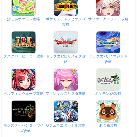
ぽこあポケモン攻略
ポケモンチャンピオンズ
サファイアスフィア攻略
攻略
タスクバーヒーロー攻略
ドラクエ1&2リメイク攻
ドラクエ7リイマジンド
略
攻略
ドルフィンウェーブ攻略
ファンキルスリスタ攻略
ポケモンZA攻略
モンスターハンターワイ
Gジェネエターナル攻略
あつ森攻略
ルズ攻略