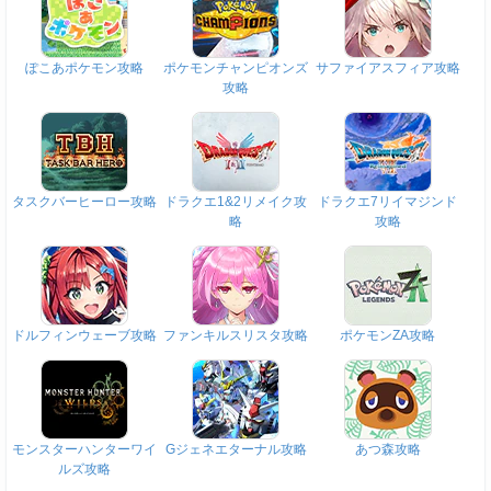
ぽこあポケモン攻略
ポケモンチャンピオンズ
サファイアスフィア攻略
攻略
タスクバーヒーロー攻略
ドラクエ1&2リメイク攻
ドラクエ7リイマジンド
略
攻略
ドルフィンウェーブ攻略
ファンキルスリスタ攻略
ポケモンZA攻略
モンスターハンターワイ
Gジェネエターナル攻略
あつ森攻略
ルズ攻略