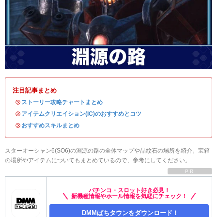
注目記事まとめ
・
ストーリー攻略チャートまとめ
・
アイテムクリエイション(IC)のおすすめとコツ
・
おすすめスキルまとめ
スターオーシャン6(SO6)の淵源の路の全体マップや晶紋石の場所を紹介。宝箱
の場所やアイテムについてもまとめているので、参考にしてください。
PR
パチンコ・スロット好き必見！
新機種情報やホール情報を気軽にチェック！
DMMぱちタウンをダウンロード！