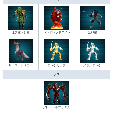
理ヲ究メシ者
ハンドレッドアイFi
緊那羅
リゴスエンペラー
チンケセレブ
メタルチンケ
ボス
グレートホプリテス