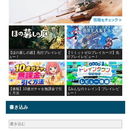
【ほの暮しの庭】先行プレイレビ
【リミットゼロブレイカーズ】先
ュー！
行プレイレビュー！
【速報】10連ガチャを無課金で引
【みんなのトレイン】プレイレビ
く方法
ュー！
書き込み