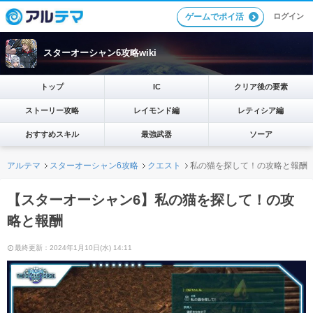
ログイン
ゲームでポイ活
スターオーシャン6攻略wiki
トップ
IC
クリア後の要素
ストーリー攻略
レイモンド編
レティシア編
おすすめスキル
最強武器
ソーア
アルテマ
スターオーシャン6攻略
クエスト
私の猫を探して！の攻略と報酬
【スターオーシャン6】私の猫を探して！の攻
略と報酬
最終更新：2024年1月10日(水) 14:11