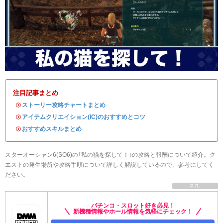
注目記事まとめ
・
ストーリー攻略チャートまとめ
・
アイテムクリエイション(IC)のおすすめとコツ
・
おすすめスキルまとめ
スターオーシャン6(SO6)の｢私の猫を探して！｣の攻略と報酬について紹介。ク
エストの発生場所や攻略手順について詳しく解説しているので、参考にしてく
ださい。
PR
パチンコ・スロット好き必見！
新機種情報やホール情報を気軽にチェック！