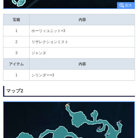
宝箱
内容
1
ホーリィユニット×3
2
リザレクションミスト
3
ジャンヌ
アイテム
内容
1
シリンダー×3
マップ2