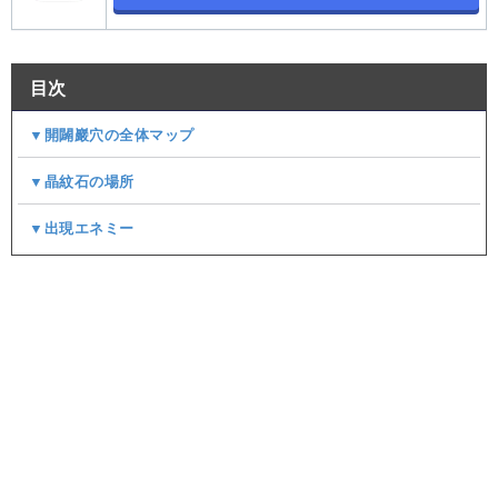
目次
▼開闢巖穴の全体マップ
▼晶紋石の場所
▼出現エネミー