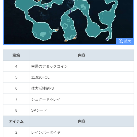
宝箱
内容
4
幸運のアタックコイン
5
11,920FOL
6
体力活性剤×3
7
シュクードゥレイ
8
SPシード
アイテム
内容
2
レインボーダイヤ