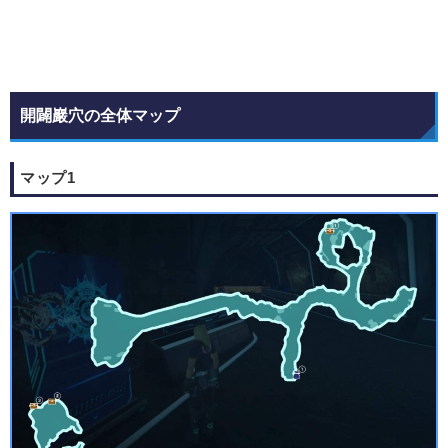
開闢巖穴の全体マップ
マップ1