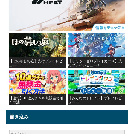
【ほの暮しの庭】先行プレイレビ
【リミットゼロブレイカーズ】先
ュー！
行プレイレビュー！
【速報】10連ガチャを無課金で引
【みんなのトレイン】プレイレビ
く方法
ュー！
書き込み