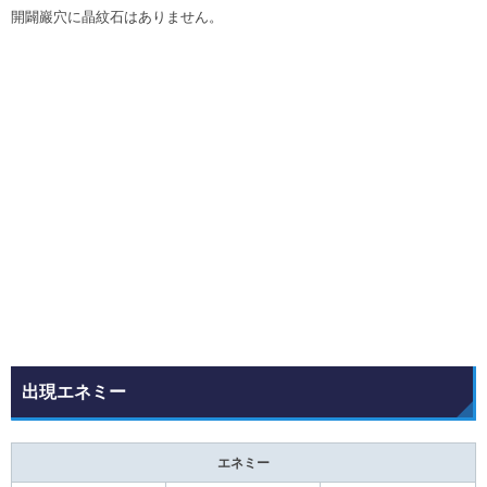
開闢巖穴に晶紋石はありません。
出現エネミー
エネミー