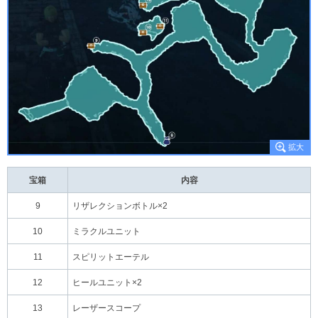
宝箱
内容
9
リザレクションボトル×2
10
ミラクルユニット
11
スピリットエーテル
12
ヒールユニット×2
13
レーザースコープ