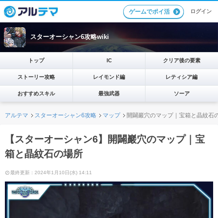
ログイン
ゲームでポイ活
スターオーシャン6攻略wiki
トップ
IC
クリア後の要素
ストーリー攻略
レイモンド編
レティシア編
おすすめスキル
最強武器
ソーア
アルテマ
スターオーシャン6攻略
マップ
開闢巖穴のマップ｜宝箱と晶紋石
【スターオーシャン6】開闢巖穴のマップ｜宝
箱と晶紋石の場所
最終更新：2024年1月10日(水) 14:11