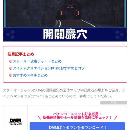
注目記事まとめ
・
ストーリー攻略チャートまとめ
・
アイテムクリエイション(IC)のおすすめとコツ
・
おすすめスキルまとめ
スターオーシャン6(SO6)の開闢巖穴の全体マップや晶紋石の場所をご紹介。ア
イテムやショップについてもまとめているので、参考にしてください。
PR
パチンコ・スロット好き必見！
新機種情報やホール情報を気軽にチェック！
DMMぱちタウンをダウンロード！