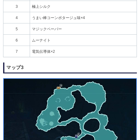
3
極上シルク
4
うまい棒コーンポタージュ味×4
5
マジックペーパー
6
ムーナイト
7
電気伝導体×2
マップ3