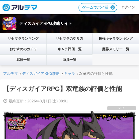
ログイン
ゲームでポイ活
ディスガイアRPG攻略サイト
リセマラランキング
リセマラのやり方
最強キャラランキング
おすすめのガチャ
キャラ評価一覧
魔界メモリー一覧
武器一覧
防具一覧
アルテマ
ディスガイアRPG攻略
キャラ
双竜族の評価と性能
【ディスガイアRPG】双竜族の評価と性能
最終更新：2026年8月1日(土) 08:01
PR