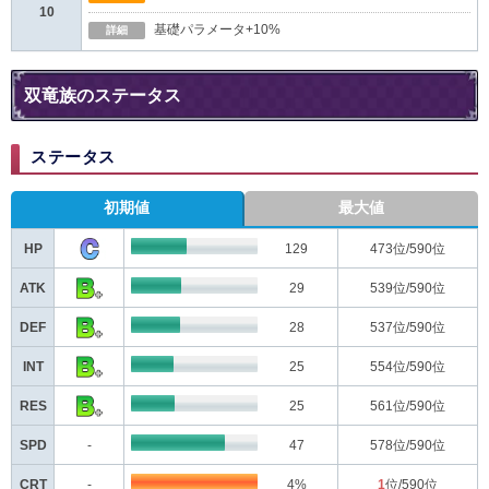
10
基礎パラメータ+10%
詳細
双竜族のステータス
ステータス
初期値
最大値
HP
129
473
位/590位
ATK
29
539
位/590位
DEF
28
537
位/590位
INT
25
554
位/590位
RES
25
561
位/590位
SPD
-
47
578
位/590位
CRT
-
4%
1
位/590位