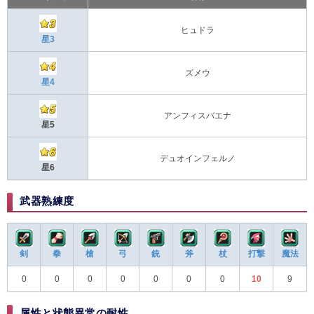
ヒュドラ
星3
ズメウ
星4
アンフィスバエナ
星5
デュオインフェルノ
星6
武器熟練度
剣
拳
槍
弓
銃
斧
杖
打撃
魔法
0
0
0
0
0
0
0
10
9
属性と状態異常の耐性