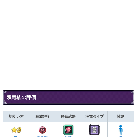
双竜族の評価
初期レア
種族(型)
得意武器
潜在タイプ
性別