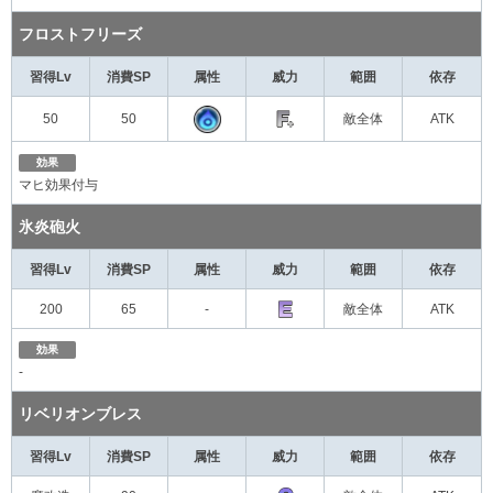
フロストフリーズ
習得Lv
消費SP
属性
威力
範囲
依存
50
50
敵全体
ATK
効果
マヒ効果付与
氷炎砲火
習得Lv
消費SP
属性
威力
範囲
依存
200
65
-
敵全体
ATK
効果
-
リベリオンブレス
習得Lv
消費SP
属性
威力
範囲
依存