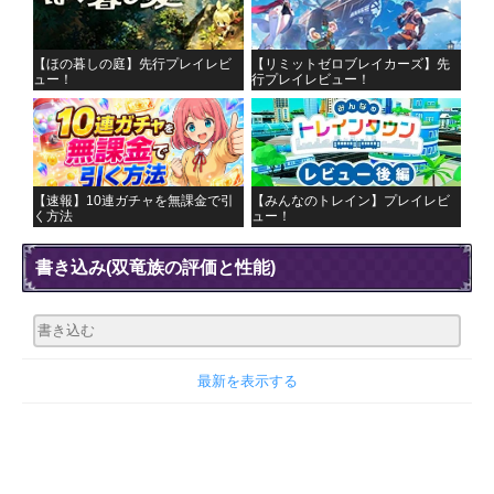
【ほの暮しの庭】先行プレイレビ
【リミットゼロブレイカーズ】先
ュー！
行プレイレビュー！
【速報】10連ガチャを無課金で引
【みんなのトレイン】プレイレビ
く方法
ュー！
書き込み
(双竜族の評価と性能)
最新を表示する