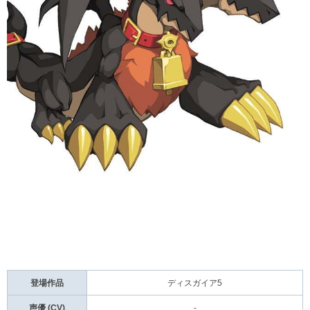
登場作品
ディスガイア5
声優 (CV)
-