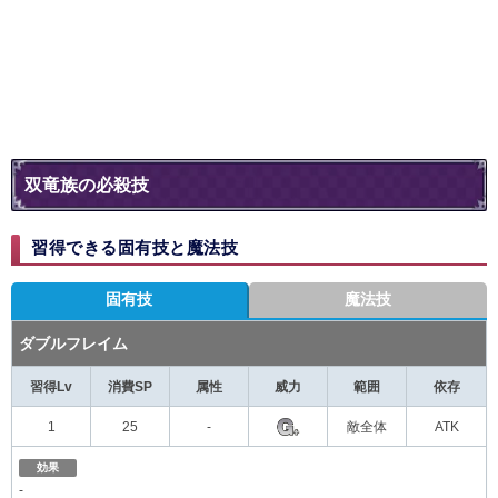
双竜族の必殺技
習得できる固有技と魔法技
固有技
魔法技
ダブルフレイム
習得Lv
消費SP
属性
威力
範囲
依存
1
25
-
敵全体
ATK
効果
-