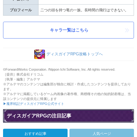
プロフィール
二つの頭を持つ竜の一族。長時間の飛行はできない。
キャラ一覧はこちら
ディスガイアRPG攻略トップへ
©ForwardWorks Corporation. /Nippon Ichi Software, Inc. All rights reserved.
［提供］株式会社ドリコム
［執筆・編集］アルテマ
※アルテマのコンテンツは編集部が独自に検討・作成したコンテンツを提供しており
ます。
※アルテマに掲載しているゲーム内画像の著作権、商標権その他の知的財産権は、当
該コンテンツの提供元に帰属します
▶魔界戦記ディスガイアRPG公式サイト
ディスガイアRPGの注目記事
おすすめ記事
人気ページ