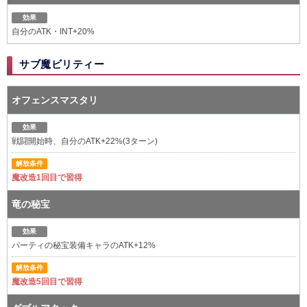
効果
自分のATK・INT+20%
サブ魔ビリティー
オフェンスマスタリ
効果
戦闘開始時、自分のATK+22%(3ターン)
解放条件
魔改造1回目で習得
竜の秘宝
効果
パーティの秘宝装備キャラのATK+12%
解放条件
魔改造5回目で習得