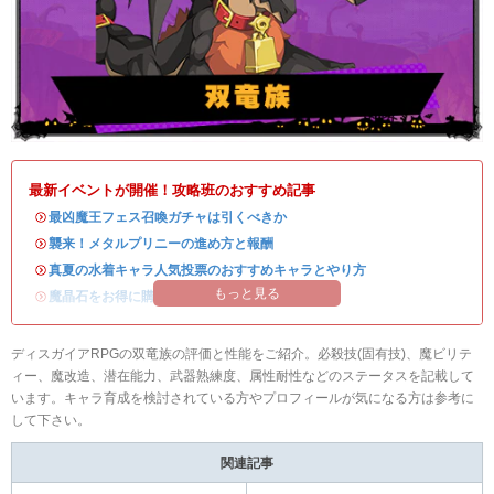
最新イベントが開催！攻略班のおすすめ記事
・
最凶魔王フェス召喚ガチャは引くべきか
・
襲来！メタルプリニーの進め方と報酬
・
真夏の水着キャラ人気投票のおすすめキャラとやり方
もっと見る
・
魔晶石をお得に購入できる公式ショップが開設！
ディスガイアRPGの双竜族の評価と性能をご紹介。必殺技(固有技)、魔ビリテ
ィー、魔改造、潜在能力、武器熟練度、属性耐性などのステータスを記載して
います。キャラ育成を検討されている方やプロフィールが気になる方は参考に
して下さい。
関連記事