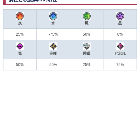
炎
水
風
星
25%
-75%
50%
0%
毒
麻痺
睡眠
ど忘れ
50%
50%
25%
75%