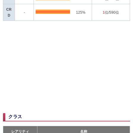
CR
-
125%
1
位/590位
D
クラス
レアリティ
名称