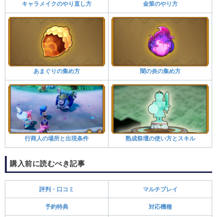
キャラメイクのやり直し方
金策のやり方
あまぐりの集め方
闇の炎の集め方
行商人の場所と出現条件
熟成祭壇の使い方とスキル
購入前に読むべき記事
評判・口コミ
マルチプレイ
予約特典
対応機種