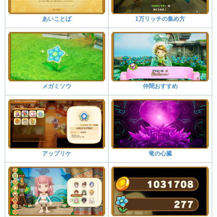
あいことば
1万リッチの集め方
メガミソウ
仲間おすすめ
アップリケ
竜の心臓