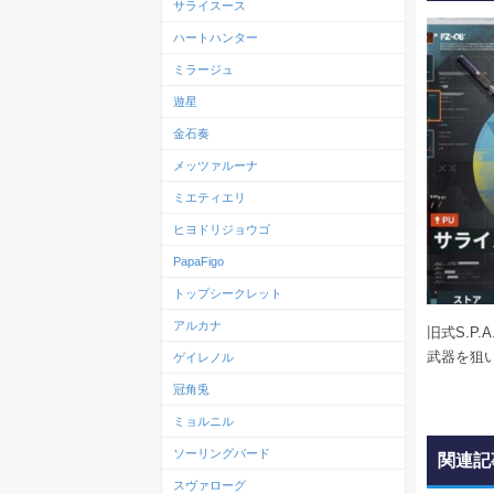
サライスース
ハートハンター
ミラージュ
遊星
金石奏
メッツァルーナ
ミエティエリ
ヒヨドリジョウゴ
PapaFigo
トップシークレット
アルカナ
旧式S.P.A.
武器を狙
ゲイレノル
冠角兎
ミョルニル
ソーリングバード
関連記
スヴァローグ