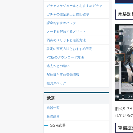
ガチャスケジュールとおすすめガチャ
常駐訪
ガチャの確定演出と排出確率
課金おすすめパック
ノードを解放するメリット
弱点のメリットと確認方法
設定の変更方法とおすすめ設定
PC版のダウンロード方法
過去作との違い
配信日と事前登録情報
推奨スペック
武器
武器一覧
旧式S.P.A.
れている
最強武器
SSR武器
軍備拡