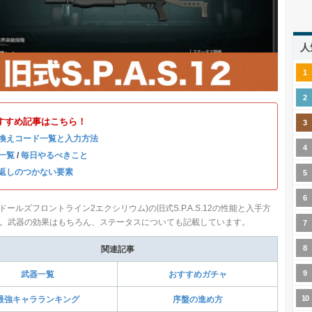
人
すすめ記事はこちら！
換えコード一覧と入力方法
一覧
/
毎日やるべきこと
返しのつかない要素
ドールズフロントライン2エクシリウム)の旧式S.P.A.S.12の性能と入手方
。武器の効果はもちろん、ステータスについても記載しています。
関連記事
武器一覧
おすすめガチャ
最強キャラランキング
序盤の進め方