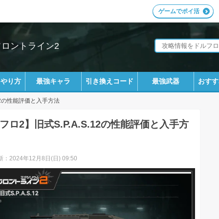
ゲームでポイ活
フロントライン2
ラやり方
最強キャラ
引き換えコード
最強武器
おすす
S.12の性能評価と入手方法
フロ2】旧式S.P.A.S.12の性能評価と入手方
：2024年12月8日(日) 09:50