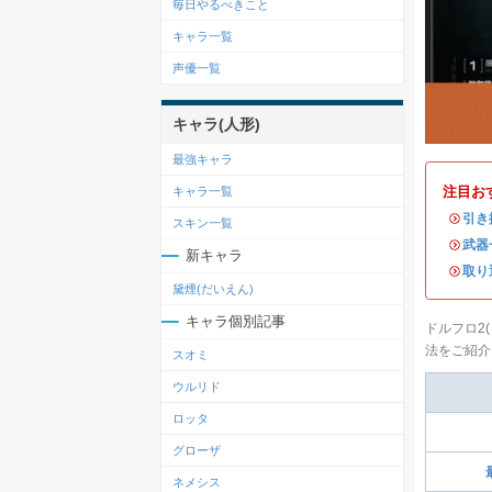
毎日やるべきこと
キャラ一覧
声優一覧
キャラ(人形)
最強キャラ
注目お
キャラ一覧
・
引き
スキン一覧
・
武器
新キャラ
・
取り
黛煙(だいえん)
キャラ個別記事
ドルフロ2(
法をご紹介
スオミ
ウルリド
ロッタ
グローザ
ネメシス