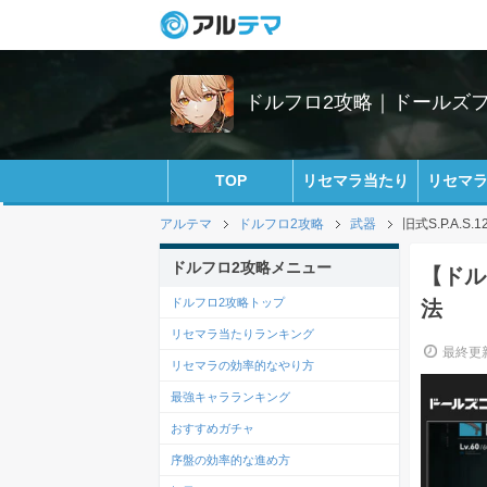
ドルフロ2攻略｜ドールズ
TOP
リセマラ当たり
リセマ
アルテマ
ドルフロ2攻略
武器
旧式S.P.A.
ドルフロ2攻略メニュー
【ドル
ドルフロ2攻略トップ
法
リセマラ当たりランキング
最終更新
リセマラの効率的なやり方
最強キャラランキング
おすすめガチャ
序盤の効率的な進め方