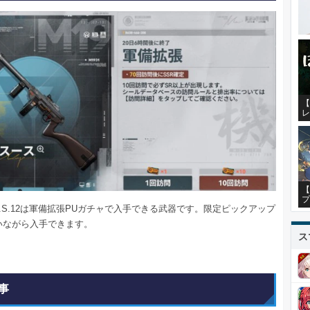
【
レ
【
プ
S.12
は軍備拡張PUガチャで入手できる武器です。限定ピックアップ
いながら入手できます。
ス
事