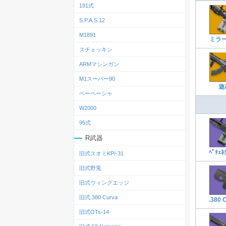
191式
S.P.A.S.12
M1891
ミラ
スチェッキン
ARMマシンガン
M1スーパー90
遊
ペーペーシャ
W2000
95式
R武器
ﾍﾟﾁｪﾈ
旧式スオミKP/-31
旧式野兎
旧式ウィングエッジ
旧式.380 Curva
.380 
旧式OTs‐14