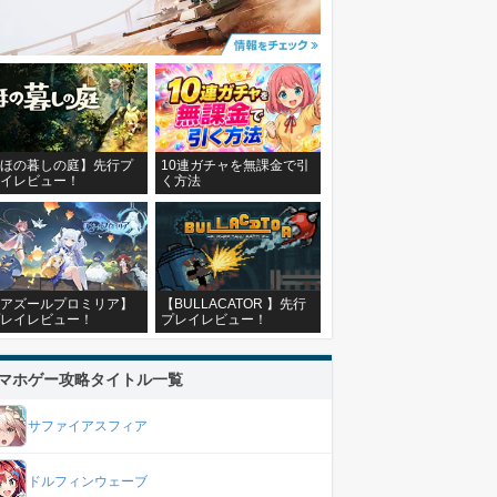
ほの暮しの庭】先行プ
10連ガチャを無課金で引
イレビュー！
く方法
アズールプロミリア】
【BULLACATOR 】先行
レイレビュー！
プレイレビュー！
マホゲー攻略タイトル一覧
サファイアスフィア
ドルフィンウェーブ