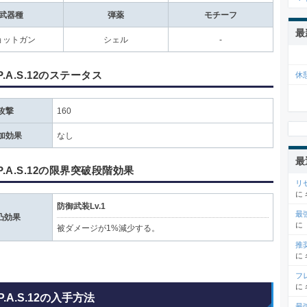
武器種
弾薬
モチーフ
最
ョットガン
シェル
-
P.A.S.12のステータス
休
攻撃
160
加効果
なし
最
P.A.S.12の限界突破段階効果
リ
に
防御武装Lv.1
最
凸効果
に
被ダメージが1%減少する。
推
に
フ
に
P.A.S.12の入手方法
最