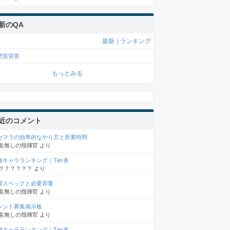
新のQA
最新
|
ランキング
憩室背景
もっとみる
近のコメント
セマラの効率的なやり方と所要時間
名無しの指揮官
より
強キャラランキング｜Tier表
？？？？？？
より
奨スペックと必要容量
名無しの指揮官
より
レンド募集掲示板
名無しの指揮官
より
強キャラランキング｜Tier表