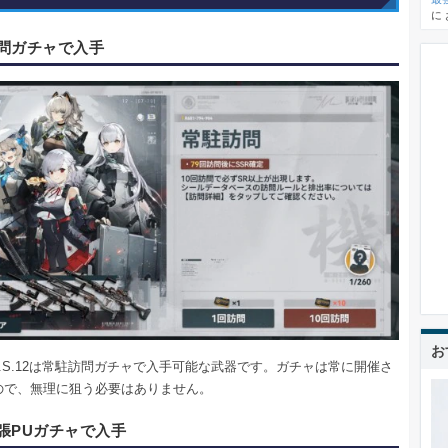
に
問ガチャで入手
お
S.12
は常駐訪問ガチャで入手可能な武器です。ガチャは常に開催さ
ので、無理に狙う必要はありません。
張PUガチャで入手