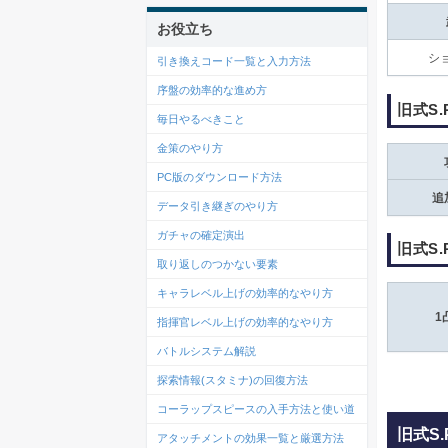
お役立ち
シ
引き換えコード一覧と入力方法
序盤の効率的な進め方
旧式S.
毎日やるべきこと
金策のやり方
PC版のダウンロード方法
追
データ引き継ぎのやり方
ガチャの確定演出
旧式S.
取り返しのつかない要素
キャラレベル上げの効率的なやり方
1
指揮官レベル上げの効率的なやり方
バトルシステム解説
探索情報(スタミナ)の回復方法
コーラップスピースの入手方法と使い道
旧式S.
アタッチメントの効果一覧と厳選方法