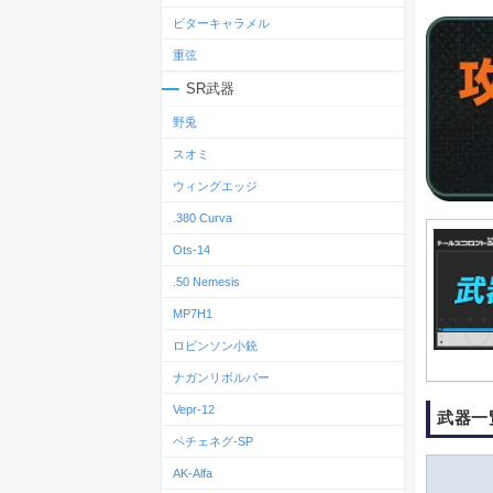
ビターキャラメル
重弦
SR武器
野兎
スオミ
ウィングエッジ
.380 Curva
Ots‐14
.50 Nemesis
MP7H1
ロビンソン小銃
ナガンリボルバー
Vepr-12
武器一
ペチェネグ-SP
AK-Alfa