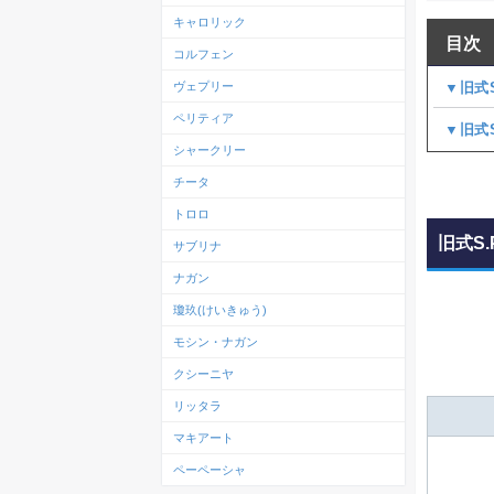
キャロリック
目次
コルフェン
▼旧式S
ヴェプリー
ペリティア
▼旧式S
シャークリー
チータ
トロロ
旧式S.
サブリナ
ナガン
瓊玖(けいきゅう)
モシン・ナガン
クシーニヤ
リッタラ
マキアート
ペーペーシャ