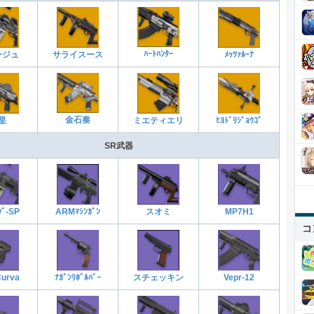
ﾊｰﾄﾊﾝﾀｰ
ージュ
サライスース
ﾒｯﾂｧﾙｰﾅ
金石奏
星
ミエティエリ
ﾋﾖﾄﾞﾘｼﾞｮｳｺﾞ
SR武器
スオミ
ｸﾞ-SP
MP7H1
ARMﾏｼﾝｶﾞﾝ
コ
Curva
ﾅｶﾞﾝﾘﾎﾞﾙﾊﾞｰ
Vepr-12
スチェッキン