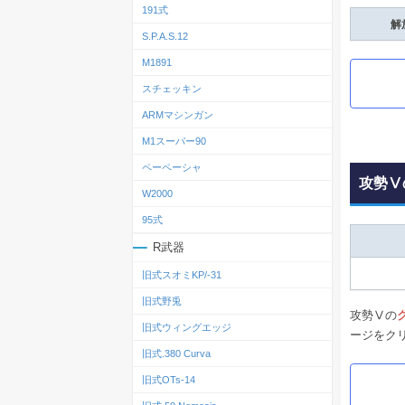
191式
解
S.P.A.S.12
M1891
スチェッキン
ARMマシンガン
M1スーパー90
ペーペーシャ
攻勢Ⅴ
W2000
95式
R武器
旧式スオミKP/-31
旧式野兎
攻勢Ⅴの
旧式ウィングエッジ
ージをク
旧式.380 Curva
旧式OTs‐14