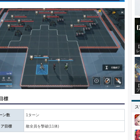
【
レ
【
プ
目標
ス
ーン数
1ターン
リア目標
敵全員を撃破(11体)