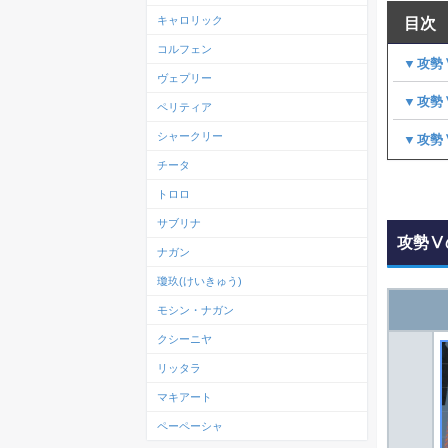
キャロリック
目次
コルフェン
▼攻勢
ヴェプリー
▼攻勢
ペリティア
シャークリー
▼攻勢
チータ
トロロ
サブリナ
攻勢Ⅴ
ナガン
瓊玖(けいきゅう)
モシン・ナガン
クシーニヤ
リッタラ
マキアート
ペーペーシャ