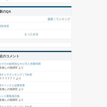
新のQA
最新
|
ランキング
憩室背景
もっとみる
近のコメント
セマラの効率的なやり方と所要時間
名無しの指揮官
より
強キャラランキング｜Tier表
？？？？？？
より
奨スペックと必要容量
名無しの指揮官
より
レンド募集掲示板
名無しの指揮官
より
強キャラランキング｜Tier表