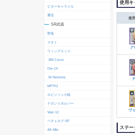
使用キ
ビターキャラメル
重弦
使
SR武器
野兎
スオミ
グ
ウィングエッジ
.380 Curva
Ots‐14
.50 Nemesis
MP7H1
ロビンソン小銃
ナガンリボルバー
ヴ
Vepr-12
ペチェネグ-SP
ステー
AK-Alfa