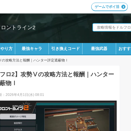
ゲームでポイ活
フロントライン2
ラやり方
最強キャラ
引き換えコード
最強武器
おすす
Ⅴの攻略方法と報酬｜ハンター評定遮蔽物Ⅰ
フロ2】攻勢Ⅴの攻略方法と報酬｜ハンター
蔽物Ⅰ
：2026年4月1日(水) 08:01