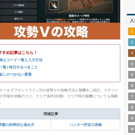
人
すすめ記事はこちら！
換えコード一覧と入力方法
一覧
/
毎日やるべきこと
返しのつかない要素
(ドールズフロントライン2)の攻勢Ⅴの攻略方法と報酬をご紹介。ステージ
の手順や攻略のコツ、クリア条件(目標)、クリア時の報酬についても掲載
。
関連記事
序盤の効率的な進め方
ハンター評定の攻略