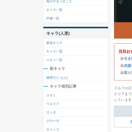
毎日やるべきこと
キャラ一覧
声優一覧
キャラ(人形)
最強キャラ
注目お
キャラ一覧
・
引き
スキン一覧
・
武器
新キャラ
・
取り
黛煙(だいえん)
キャラ個別記事
ドルフロ2
クリアまで
スオミ
しています
ウルリド
ロッタ
グローザ
ネメシス