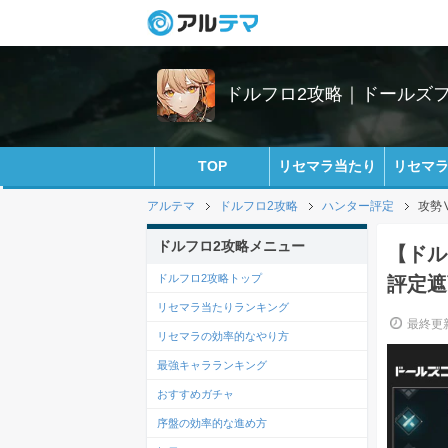
ドルフロ2攻略｜ドールズ
TOP
リセマラ当たり
リセマ
アルテマ
ドルフロ2攻略
ハンター評定
攻勢
ドルフロ2攻略メニュー
【ドル
ドルフロ2攻略トップ
評定遮
リセマラ当たりランキング
最終更新
リセマラの効率的なやり方
最強キャラランキング
おすすめガチャ
序盤の効率的な進め方