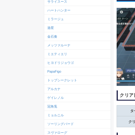
サライスース
ハートハンター
ミラージュ
遊星
金石奏
メッツァルーナ
ミエティエリ
ヒヨドリジョウゴ
PapaFigo
トップシークレット
アルカナ
クリア
ゲイレノル
冠角兎
タ
ミョルニル
ク
ソーリングバード
スヴァローグ