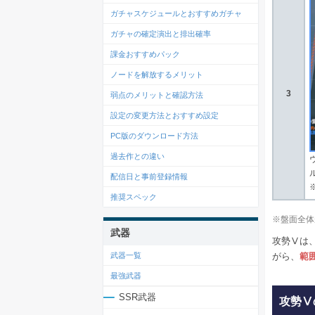
ガチャスケジュールとおすすめガチャ
ガチャの確定演出と排出確率
課金おすすめパック
ノードを解放するメリット
3
弱点のメリットと確認方法
設定の変更方法とおすすめ設定
PC版のダウンロード方法
過去作との違い
配信日と事前登録情報
推奨スペック
※盤面全体
武器
攻勢Ⅴは
がら、
範
武器一覧
最強武器
SSR武器
攻勢Ⅴ