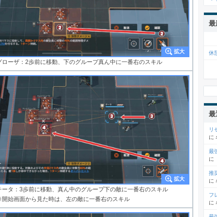
最
休
グローザ：2歩前に移動、下のグループ真ん中に一番右のスキル
最
リ
に
最
に
推
に
チータ：3歩前に移動、真ん中のグループ下の敵に一番右のスキル
フ
※開始画面から見た時は、左の敵に一番右のスキル
に
最