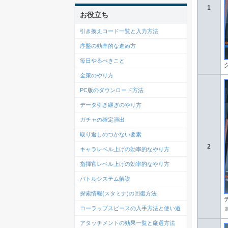
1
お役立ち
引き換えコード一覧と入力方法
序盤の効率的な進め方
毎日やるべきこと
金策のやり方
PC版のダウンロード方法
データ引き継ぎのやり方
ガチャの確定演出
取り返しのつかない要素
2
キャラレベル上げの効率的なやり方
指揮官レベル上げの効率的なやり方
バトルシステム解説
探索情報(スタミナ)の回復方法
コーラップスピースの入手方法と使い道
アタッチメントの効果一覧と厳選方法