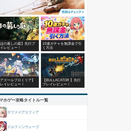
ほの暮しの庭】先行プ
10連ガチャを無課金で引
イレビュー！
く方法
アズールプロミリア】
【BULLACATOR 】先行
レイレビュー！
プレイレビュー！
マホゲー攻略タイトル一覧
サファイアスフィア
ドルフィンウェーブ