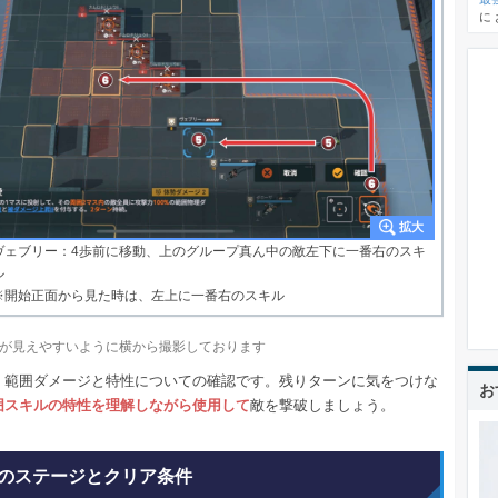
に
ヴェブリー：4歩前に移動、上のグループ真ん中の敵左下に一番右のスキ
ル
※開始正面から見た時は、左上に一番右のスキル
が見えやすいように横から撮影しております
、範囲ダメージと特性についての確認です。残りターンに気をつけな
お
囲スキルの特性を理解しながら使用して
敵を撃破しましょう。
のステージとクリア条件