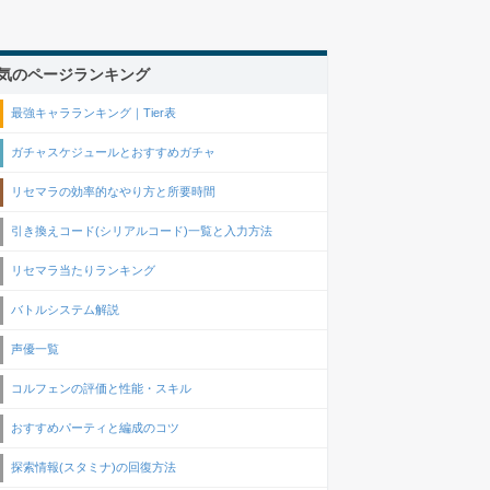
気のページランキング
最強キャラランキング｜Tier表
ガチャスケジュールとおすすめガチャ
リセマラの効率的なやり方と所要時間
引き換えコード(シリアルコード)一覧と入力方法
リセマラ当たりランキング
バトルシステム解説
声優一覧
コルフェンの評価と性能・スキル
おすすめパーティと編成のコツ
探索情報(スタミナ)の回復方法