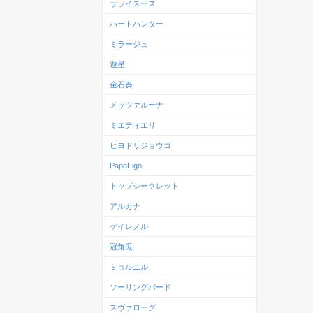
サライスース
ハートハンター
ミラージュ
遊星
金石奏
メッツァルーナ
ミエティエリ
ヒヨドリジョウゴ
PapaFigo
トップシークレット
アルカナ
ゲイレノル
冠角兎
ミョルニル
ソーリングバード
スヴァローグ