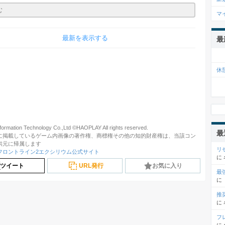
マ
最新を表示する
最
休
formation Technology Co.,Ltd ©HAOPLAY All rights reserved.
最
に掲載しているゲーム内画像の著作権、商標権その他の知的財産権は、当該コン
供元に帰属します
リ
フロントライン2エクシリウム公式サイト
に
ツイート
URL発行
お気に入り
最
に
推
に
フ