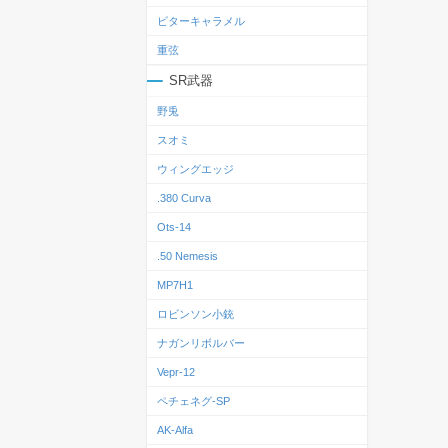
ビターキャラメル
重弦
SR武器
野兎
スオミ
ウィングエッジ
.380 Curva
Ots‐14
.50 Nemesis
MP7H1
ロビンソン小銃
ナガンリボルバー
Vepr-12
ペチェネグ-SP
AK-Alfa