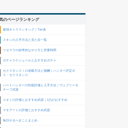
気のページランキング
最強キャラランキング｜Tier表
スキンの入手方法と見た目一覧
リセマラの効率的なやり方と所要時間
ガチャスケジュールとおすすめガチャ
セクスタンスⅠの攻略方法と報酬｜ハンター評定ボ
ス・セクスタンス
ハートハンターの性能評価と入手方法｜ヴェプリーモ
チーフ武器
スオミの評価とおすすめ武器｜1凸がおすすめ
マキアートの評価とおすすめ武器
毎日やるべきことまとめ