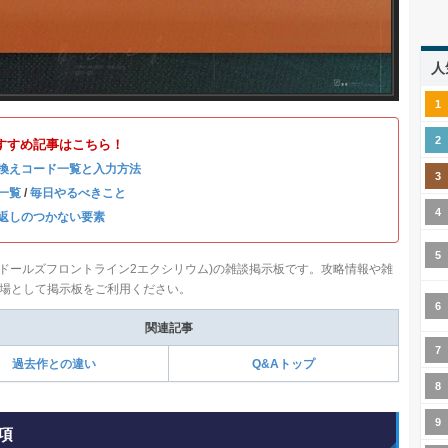
人
すすめ記事はこちら！
換えコード一覧と入力方法
一覧
/
毎日やるべきこと
返しのつかない要素
(ドールズフロントライン2エクシリウム)の雑談掲示板です。攻略情報や雑
場として掲示板をご利用ください。
関連記事
過去作との違い
Q&Aトップ
項