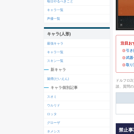
毎日やるべきこと
キャラ一覧
声優一覧
キャラ(人形)
注目お
最強キャラ
・
引き
キャラ一覧
・
武器
スキン一覧
・
取り
新キャラ
黛煙(だいえん)
ドルフロ2
談、質問の
キャラ個別記事
スオミ
ウルリド
ロッタ
グローザ
禁止事
ネメシス