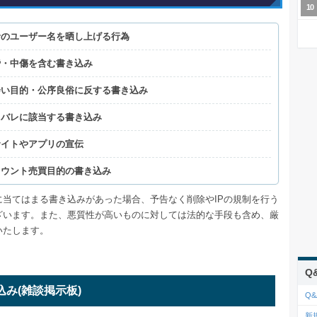
者のユーザー名を晒し上げる行為
謗・中傷を含む書き込み
会い目的・公序良俗に反する書き込み
タバレに該当する書き込み
サイトやアプリの宣伝
カウント売買目的の書き込み
に当てはまる書き込みがあった場合、予告なく削除やIPの規制を行う
ざいます。また、悪質性が高いものに対しては法的な手段も含め、厳
いたします。
Q
込み
(雑談掲示板)
Q&
新