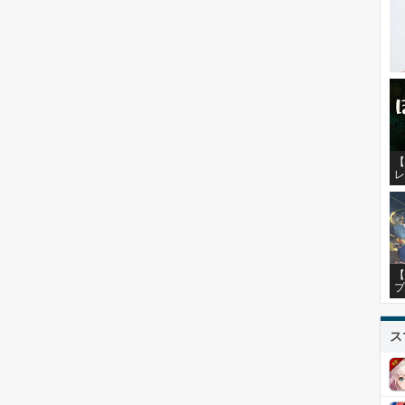
【
レ
【
プ
ス