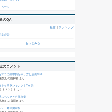
イページ
新のQA
最新
|
ランキング
憩室背景
もっとみる
近のコメント
セマラの効率的なやり方と所要時間
名無しの指揮官
より
強キャラランキング｜Tier表
？？？？？？
より
奨スペックと必要容量
名無しの指揮官
より
レンド募集掲示板