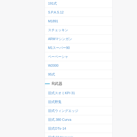
191式
S.P.A.S.12
M1891
スチェッキン
ARMマシンガン
M1スーパー90
ペーペーシャ
W2000
95式
R武器
旧式スオミKP/-31
旧式野兎
旧式ウィングエッジ
旧式.380 Curva
旧式OTs‐14