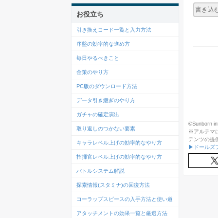
お役立ち
引き換えコード一覧と入力方法
序盤の効率的な進め方
毎日やるべきこと
金策のやり方
PC版のダウンロード方法
データ引き継ぎのやり方
ガチャの確定演出
©Sunborn in
取り返しのつかない要素
※アルテマ
テンツの提
キャラレベル上げの効率的なやり方
▶ドールズ
指揮官レベル上げの効率的なやり方
バトルシステム解説
探索情報(スタミナ)の回復方法
コーラップスピースの入手方法と使い道
アタッチメントの効果一覧と厳選方法