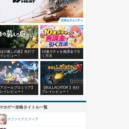
ほの暮しの庭】先行プ
10連ガチャを無課金で引
イレビュー！
く方法
アズールプロミリア】
【BULLACATOR 】先行
レイレビュー！
プレイレビュー！
マホゲー攻略タイトル一覧
サファイアスフィア