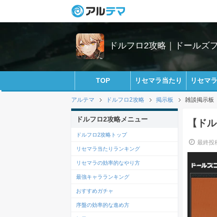
ドルフロ2攻略｜ドールズ
TOP
リセマラ当たり
リセマ
アルテマ
ドルフロ2攻略
掲示板
雑談掲示板
ドルフロ2攻略メニュー
【ドル
ドルフロ2攻略トップ
最終投稿
リセマラ当たりランキング
リセマラの効率的なやり方
最強キャラランキング
おすすめガチャ
序盤の効率的な進め方