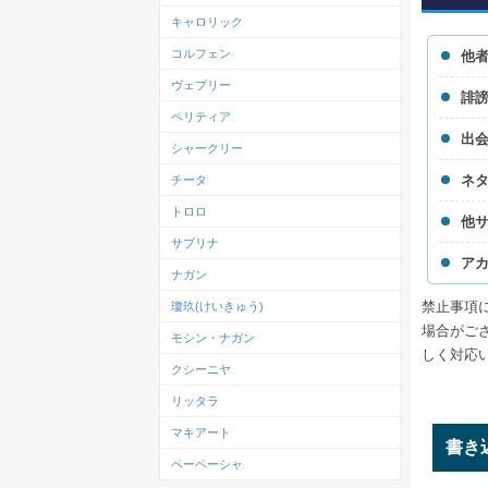
キャロリック
コルフェン
他
ヴェプリー
誹
ペリティア
出
シャークリー
ネ
チータ
トロロ
他
サブリナ
ア
ナガン
禁止事項
瓊玖(けいきゅう)
場合がご
モシン・ナガン
しく対応
クシーニヤ
リッタラ
マキアート
書き
ペーペーシャ