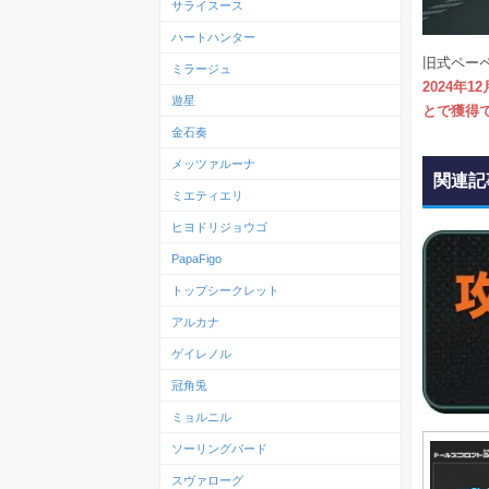
サライスース
ハートハンター
旧式ペー
ミラージュ
2024年1
遊星
とで獲得
金石奏
メッツァルーナ
関連記
ミエティエリ
ヒヨドリジョウゴ
PapaFigo
トップシークレット
アルカナ
ゲイレノル
冠角兎
ミョルニル
ソーリングバード
スヴァローグ