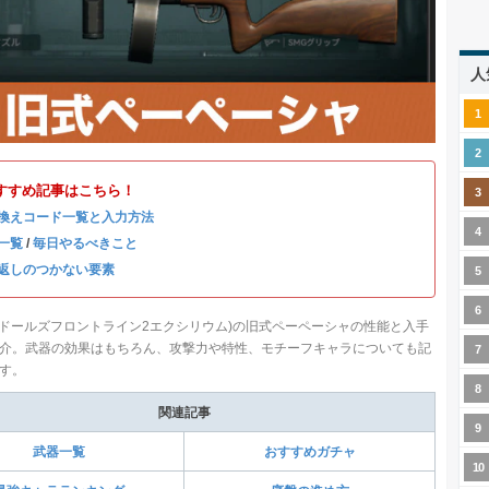
人
すすめ記事はこちら！
換えコード一覧と入力方法
一覧
/
毎日やるべきこと
返しのつかない要素
(ドールズフロントライン2エクシリウム)の旧式ペーペーシャの性能と入手
介。武器の効果はもちろん、攻撃力や特性、モチーフキャラについても記
す。
関連記事
武器一覧
おすすめガチャ