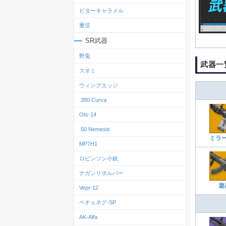
ビターキャラメル
重弦
SR武器
野兎
武器一
スオミ
ウィングエッジ
.380 Curva
Ots‐14
.50 Nemesis
ミラ
MP7H1
ロビンソン小銃
ナガンリボルバー
遊
Vepr-12
ペチェネグ-SP
AK-Alfa