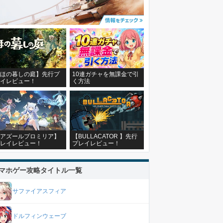
ほの暮しの庭】先行プ
10連ガチャを無課金で引
イレビュー！
く方法
アズールプロミリア】
【BULLACATOR 】先行
レイレビュー！
プレイレビュー！
マホゲー攻略タイトル一覧
サファイアスフィア
ドルフィンウェーブ