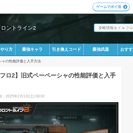
ゲームでポイ活
フロントライン2
ラやり方
最強キャラ
引き換えコード
最強武器
おすす
シャの性能評価と入手方法
フロ2】旧式ペーペーシャの性能評価と入手
：2025年2月1日(土) 08:02