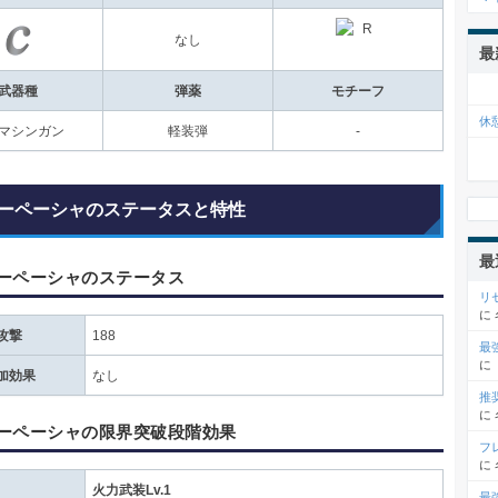
なし
最
武器種
弾薬
モチーフ
休
マシンガン
軽装弾
-
ーペーシャのステータスと特性
最
ーペーシャのステータス
リ
に
攻撃
188
最
に
加効果
なし
推
に
ーペーシャの限界突破段階効果
フ
に
火力武装Lv.1
最