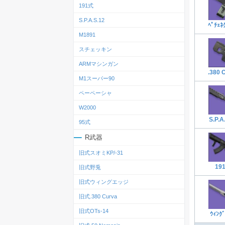
191式
S.P.A.S.12
ﾍﾟﾁｪﾈ
M1891
スチェッキン
ARMマシンガン
.380 
M1スーパー90
ペーペーシャ
W2000
S.P.A
95式
R武器
旧式スオミKP/-31
19
旧式野兎
旧式ウィングエッジ
旧式.380 Curva
旧式OTs‐14
ｳｨﾝｸﾞ