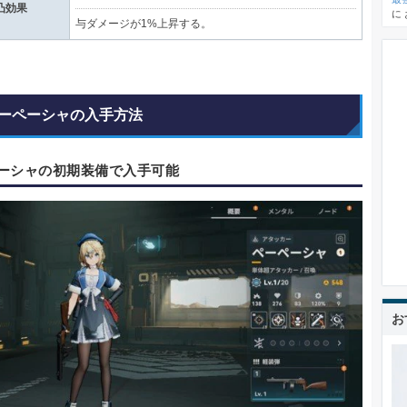
凸効果
に
与ダメージが1%上昇する。
ーペーシャの入手方法
ーシャの初期装備で入手可能
お