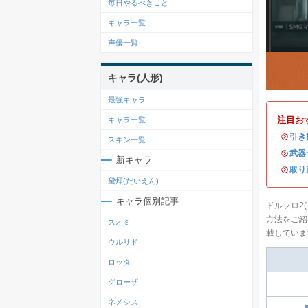
毎日やるべきこと
キャラ一覧
声優一覧
キャラ(人形)
最強キャラ
注目お
キャラ一覧
・
引き
スキン一覧
・
武器
新キャラ
・
取り
黛煙(だいえん)
キャラ個別記事
ドルフロ2
方法をご紹
スオミ
載していま
ウルリド
ロッタ
グローザ
ネメシス