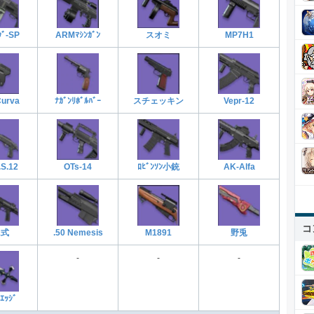
スオミ
ｸﾞ-SP
MP7H1
ARMﾏｼﾝｶﾞﾝ
Curva
ﾅｶﾞﾝﾘﾎﾞﾙﾊﾞｰ
Vepr-12
スチェッキン
OTs‐14
.S.12
ﾛﾋﾞﾝｿﾝ小銃
AK-Alfa
コ
1式
.50 Nemesis
野兎
M1891
-
-
-
ｴｯｼﾞ