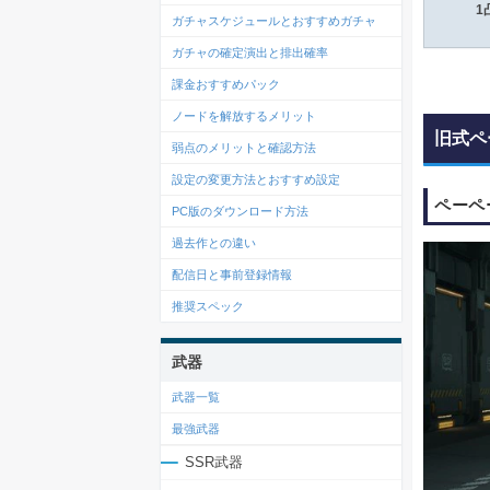
1
ガチャスケジュールとおすすめガチャ
ガチャの確定演出と排出確率
課金おすすめパック
ノードを解放するメリット
旧式ペ
弱点のメリットと確認方法
設定の変更方法とおすすめ設定
ペーペ
PC版のダウンロード方法
過去作との違い
配信日と事前登録情報
推奨スペック
武器
武器一覧
最強武器
SSR武器