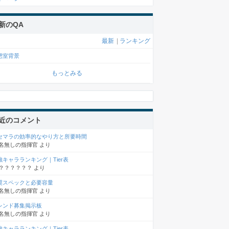
新のQA
最新
|
ランキング
憩室背景
もっとみる
近のコメント
セマラの効率的なやり方と所要時間
名無しの指揮官
より
強キャラランキング｜Tier表
？？？？？？
より
奨スペックと必要容量
名無しの指揮官
より
レンド募集掲示板
名無しの指揮官
より
強キャラランキング｜Tier表