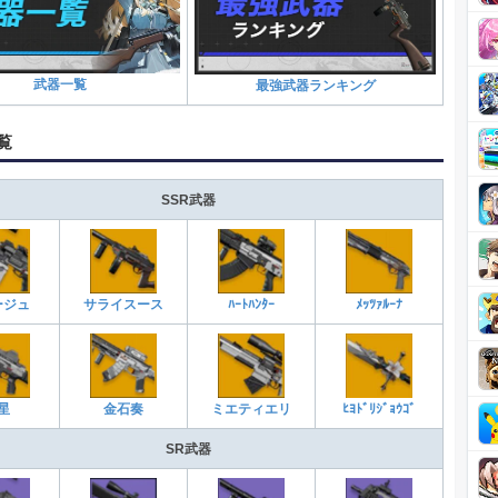
武器一覧
最強武器ランキング
覧
SSR武器
ﾊｰﾄﾊﾝﾀｰ
ージュ
サライスース
ﾒｯﾂｧﾙｰﾅ
金石奏
星
ミエティエリ
ﾋﾖﾄﾞﾘｼﾞｮｳｺﾞ
SR武器