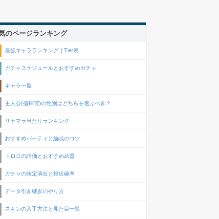
気のページランキング
最強キャラランキング｜Tier表
ガチャスケジュールとおすすめガチャ
キャラ一覧
主人公(指揮官)の性別はどちらを選ぶべき？
リセマラ当たりランキング
おすすめパーティと編成のコツ
トロロの評価とおすすめ武器
ガチャの確定演出と排出確率
データ引き継ぎのやり方
スキンの入手方法と見た目一覧