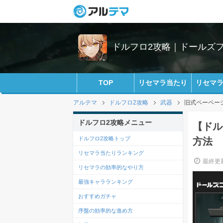
ドルフロ2攻略｜ドールズ
TOP
リセマラ当たり
リセマ
アルテマ
ドルフロ2攻略
武器
旧式ペーペー
ドルフロ2攻略メニュー
【ドル
ドルフロ2攻略トップ
方法
リセマラ当たりランキング
最終更新
リセマラの効率的なやり方
最強キャラランキング
おすすめガチャ
序盤の効率的な進め方