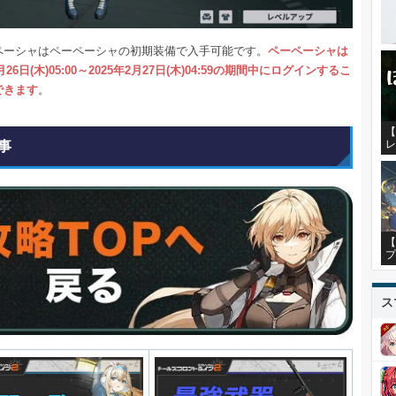
ペーシャはペーペーシャの初期装備で入手可能です。
ペーペーシャは
2月26日(木)05:00～2025年2月27日(木)04:59の期間中にログインするこ
できます
。
【
レ
事
【
プ
ス