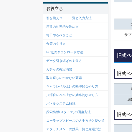
お役立ち
引き換えコード一覧と入力方法
序盤の効率的な進め方
サブ
毎日やるべきこと
金策のやり方
PC版のダウンロード方法
旧式ペ
データ引き継ぎのやり方
ガチャの確定演出
旧式ペ
取り返しのつかない要素
キャラレベル上げの効率的なやり方
指揮官レベル上げの効率的なやり方
追
バトルシステム解説
探索情報(スタミナ)の回復方法
旧式ペ
コーラップスピースの入手方法と使い道
アタッチメントの効果一覧と厳選方法