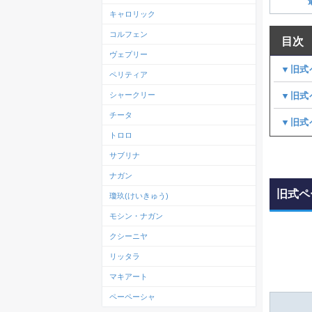
キャロリック
コルフェン
目次
ヴェプリー
▼旧式
ペリティア
▼旧式
シャークリー
チータ
▼旧式
トロロ
サブリナ
ナガン
旧式ペ
瓊玖(けいきゅう)
モシン・ナガン
クシーニヤ
リッタラ
マキアート
ペーペーシャ