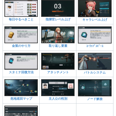
毎日やるべきこと
指揮官レベル上げ
キャラレベル上げ
金策のやり方
取り返し要素
ｺｰﾗｯﾌﾟｽﾋﾟｰｽ
スタミナ回復方法
アタッチメント
バトルシステム
危地巡回マップ
主人公の性別
ノード解放