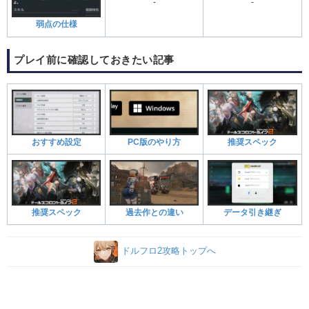
-
-
弱点の仕様
プレイ前に確認しておきたい記事
おすすめ設定
PC版のやり方
推奨スペック
推奨スペック
過去作との違い
データ引き継ぎ
ドルフロ2攻略トップへ