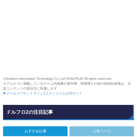
©Sunborn information Technology Co.,Ltd ©HAOPLAY All rights reserved.
※アルテマに掲載しているゲーム内画像の著作権、商標権その他の知的財産権は、当
該コンテンツの提供元に帰属します
▶ドールズフロントライン2エクシリウム公式サイト
ドルフロ2の注目記事
おすすめ記事
人気ページ