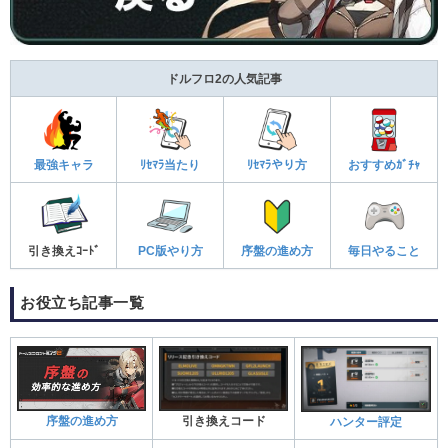
ドルフロ2の人気記事
最強キャラ
ﾘｾﾏﾗ当たり
ﾘｾﾏﾗやり方
おすすめｶﾞﾁｬ
引き換えｺｰﾄﾞ
PC版やり方
序盤の進め方
毎日やること
お役立ち記事一覧
引き換えコード
序盤の進め方
ハンター評定