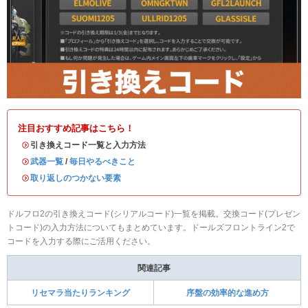
注目おすすめ記事はこちら！
・引き換えコード一覧と入力方法
・
武器一覧
/
毎日やるべきこと
・
取り返しのつかない要素
ドルフロ2の引き換えコード(シリアルコード)一覧を掲載。交換コード(プレゼン
トコード)の入力方法についてもまとめています。ドールズフロントライン2で
コードを入力する際にご活用ください。
関連記事
リセマラ当たりランキング
序盤の効率的な進め方