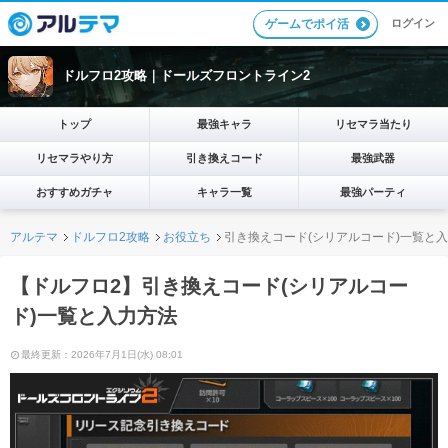
ログイン
ゲームでポイ活
ドルフロ2攻略｜ドールズフロントライン2
トップ
最強キャラ
リセマラ当たり
リセマラやり方
引き換えコード
最強武器
おすすめガチャ
キャラ一覧
最強パーティ
アルテマ
ドルフロ2攻略
お役立ち
引き換えコード(シリアルコード)一覧と
【ドルフロ2】引き換えコード(シリアルコー
ド)一覧と入力方法
最終更新：2026年7月1日(水) 08:01