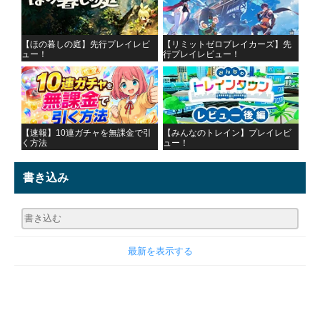
【ほの暮しの庭】先行プレイレビ
【リミットゼロブレイカーズ】先
ュー！
行プレイレビュー！
【速報】10連ガチャを無課金で引
【みんなのトレイン】プレイレビ
く方法
ュー！
書き込み
最新を表示する