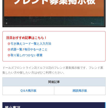
注目おすすめ記事はこちら！
・
引き換えコード一覧と入力方法
・
武器一覧
/
毎日やるべきこと
・
取り返しのつかない要素
ドールズフロントライン2(ドルフロ2)のフレンド募集掲示板です。フレンド募
集したい方や探したい方はぜひご利用ください。
関連記事
Q＆A掲示板
雑談掲示板
禁止事項