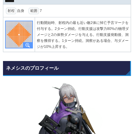
射程
自身
範囲
7
行動開始時、射程内の最も近い敵2体に悼亡予言マークを
付与する。2ターン持続。行動支援は攻撃力80%の物理ダ
メージと2の体勢ダメージを与える。行動支援発動後、洞
察を獲得する。1ターン持続。洞察がある場合、与ダメー
ジが10%上昇する。
ネメシスのプロフィール