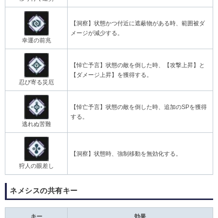
【洞察】状態かつ付近に遮蔽物がある時、範囲被ダ
メージが減少する。
幸運の前兆
【悼亡予言】状態の敵を倒した時、【攻撃上昇】と
【ダメージ上昇】を獲得する。
忍び寄る災厄
【悼亡予言】状態の敵を倒した時、追加のSPを獲得
する。
逃れぬ苦難
【洞察】状態時、強制移動を無効化する。
狩人の眼差し
ネメシスの共有キー
キー
効果