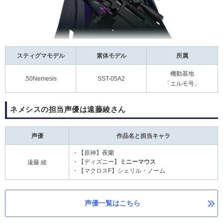
スティグマモデル
素体モデル
所属
機動基地
.50Nemesis
SST-05A2
「エルモ号」
ネメシスの担当声優は遠藤綾さん
声優
作品名と担当キャラ
・【原神】夜蘭
・【ディズニー】
ミニーマウス
遠藤 綾
・【マクロスF】シェリル・ノーム
声優一覧はこちら