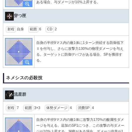
ある場合、与ダメージが10%上昇する。
穿つ匣
射程
自身
範囲
6
CD
2
自身の半径9マス内の敵1体に1ターン持続する防御低下
Ⅱを付与し、さらに攻撃力130%の物理ダメージを与え
る。ターゲットに防御デバフがある場合、SPを獲得す
る。
ネメシスの必殺技
流星群
射程
7
範囲
3×3
体勢ダメージ
4
消費SP
4
自身の半径9マス内の敵1体に攻撃力170%の酸属性ダメ
ージを与える。追加のSP1につき、この攻撃の与ダメー
ジが10%上昇する。洞察がある場合、ダメージ倍率が1