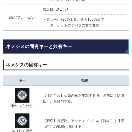
流星群Lv2→Lv3
完凸(フレームⅥ)
・会心率が+20%上昇、最大100%まで
→ターゲットのデバフの数で変動
ネメシスの固有キーと共有キー
ネメシスの固有キー
キー
効果
【悼亡予言】状態の敵を攻撃する時、直前に【防御
低下】を付与する。
呪いあらたか
【洞察】状態時、アクティブスキル【祈星】と【穿
つ匣】の射程が増加する。
移り行く運勢