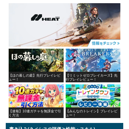
【ほの暮しの庭】先行プレイレビ
【リミットゼロブレイカーズ】先
ュー！
行プレイレビュー！
【速報】10連ガチャを無課金で引
【みんなのトレイン】プレイレビ
く方法
ュー！