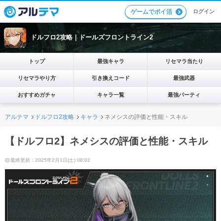
ログイン
ゲームでポイ活
ドルフロ2攻略｜ドールズフロントライン2
トップ
最強キャラ
リセマラ当たり
リセマラやり方
引き換えコード
最強武器
おすすめガチャ
キャラ一覧
最強パーティ
アルテマ
ドルフロ2攻略
キャラ
ネメシスの評価と性能・スキル
【ドルフロ2】ネメシスの評価と性能・スキル
最終更新：2025年2月1日(土) 08:02