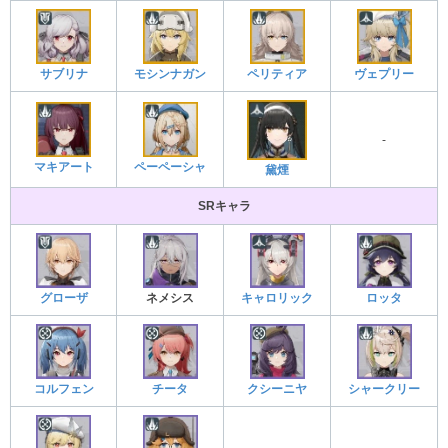
サブリナ
モシンナガン
ペリティア
ヴェプリー
-
マキアート
ペーペーシャ
黛煙
SRキャラ
グローザ
ネメシス
キャロリック
ロッタ
コルフェン
チータ
クシーニヤ
シャークリー