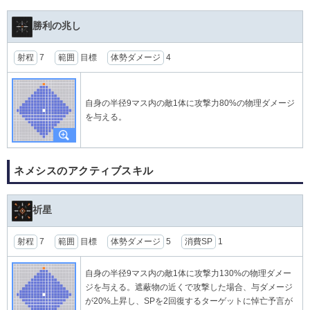
勝利の兆し
射程
7
範囲
目標
体勢ダメージ
4
自身の半径9マス内の敵1体に攻撃力80%の物理ダメージ
を与える。
ネメシスのアクティブスキル
祈星
射程
7
範囲
目標
体勢ダメージ
5
消費SP
1
自身の半径9マス内の敵1体に攻撃力130%の物理ダメー
ジを与える。遮蔽物の近くで攻撃した場合、与ダメージ
が20%上昇し、SPを2回復するターゲットに悼亡予言が