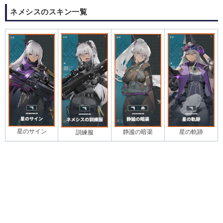
ネメシスのスキン一覧
星のサイン
星の軌跡
静謐の暗渠
訓練服