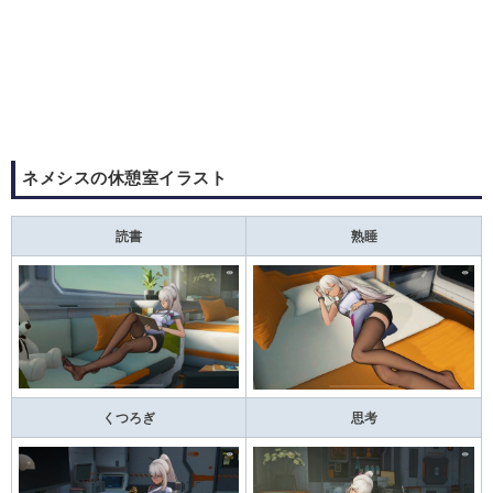
ネメシスの休憩室イラスト
読書
熟睡
くつろぎ
思考