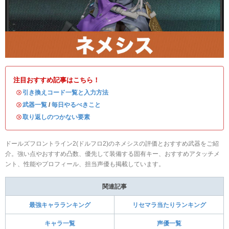
注目おすすめ記事はこちら！
・
引き換えコード一覧と入力方法
・
武器一覧
/
毎日やるべきこと
・
取り返しのつかない要素
ドールズフロントライン2(ドルフロ2)のネメシスの評価とおすすめ武器をご紹
介。強い点やおすすめ凸数、優先して装備する固有キー、おすすめアタッチメ
ント、性能やプロフィール、担当声優も掲載しています。
関連記事
最強キャラランキング
リセマラ当たりランキング
キャラ一覧
声優一覧