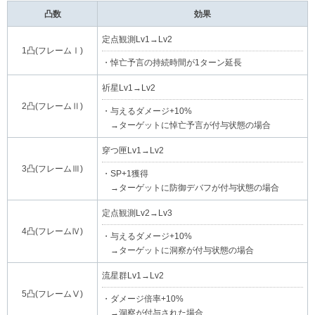
凸数
効果
定点観測Lv1→Lv2
1凸(フレームⅠ)
・悼亡予言の持続時間が1ターン延長
祈星Lv1→Lv2
2凸(フレームⅡ)
・与えるダメージ+10%
→ターゲットに悼亡予言が付与状態の場合
穿つ匣Lv1→Lv2
3凸(フレームⅢ)
・SP+1獲得
→ターゲットに防御デバフが付与状態の場合
定点観測Lv2→Lv3
4凸(フレームⅣ)
・与えるダメージ+10%
→ターゲットに洞察が付与状態の場合
流星群Lv1→Lv2
5凸(フレームⅤ)
・ダメージ倍率+10%
→洞察が付与された場合