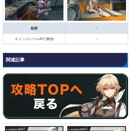
観察
-
ネメシスレベル40で解放
-
関連記事