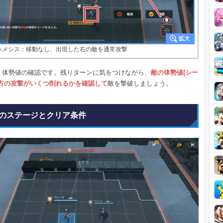
ネメシス：移動なし、出現した右の敵を通常攻撃
、体勢値の確認です。残りターンに気をつけながら、
敵の体勢値(シー
味方の攻撃がいくつ削れるかを確認して
敵を撃破しましょう。
のステージとクリア条件