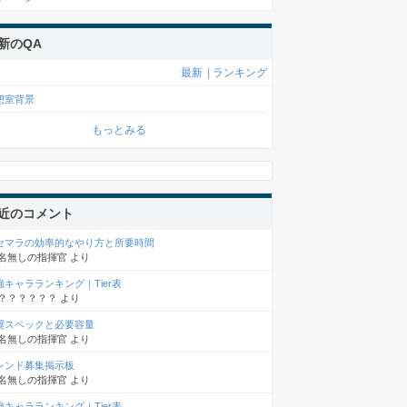
新のQA
最新
|
ランキング
憩室背景
もっとみる
近のコメント
セマラの効率的なやり方と所要時間
名無しの指揮官
より
強キャラランキング｜Tier表
？？？？？？
より
奨スペックと必要容量
名無しの指揮官
より
レンド募集掲示板
名無しの指揮官
より
強キャラランキング｜Tier表