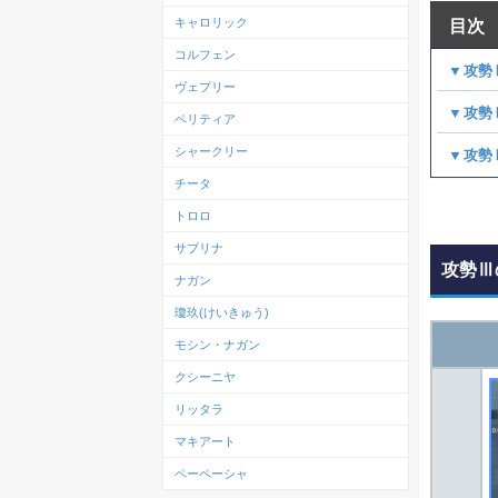
キャロリック
目次
コルフェン
▼攻勢
ヴェプリー
▼攻勢
ペリティア
シャークリー
▼攻勢
チータ
トロロ
サブリナ
攻勢Ⅲ
ナガン
瓊玖(けいきゅう)
モシン・ナガン
クシーニヤ
リッタラ
マキアート
ペーペーシャ