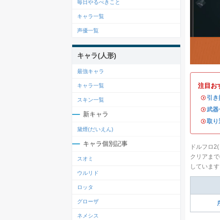
毎日やるべきこと
キャラ一覧
声優一覧
キャラ(人形)
最強キャラ
注目お
キャラ一覧
・
引き
スキン一覧
・
武器
新キャラ
・
取り
黛煙(だいえん)
キャラ個別記事
ドルフロ2
クリアまで
スオミ
しています
ウルリド
ロッタ
グローザ
ネメシス