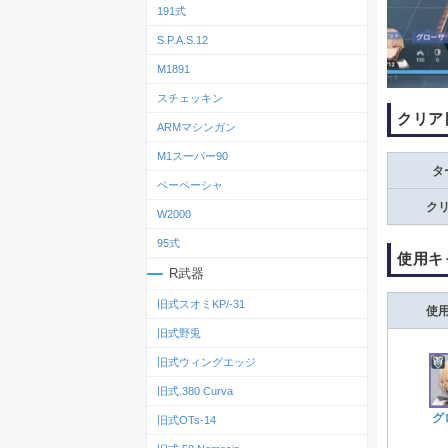
191式
S.P.A.S.12
M1891
スチェッキン
クリア
ARMマシンガン
M1スーパー90
タ
ペーペーシャ
ク
W2000
95式
使用キ
R武器
旧式スオミKP/-31
使
旧式野兎
旧式ウィングエッジ
旧式.380 Curva
グ
旧式OTs‐14