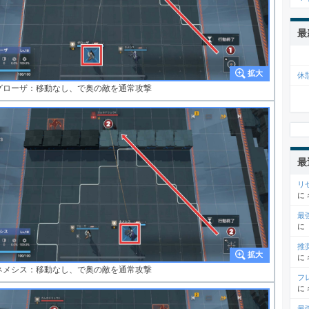
最
休
グローザ：移動なし、で奥の敵を通常攻撃
最
リ
に
最
に
推
に
ネメシス：移動なし、で奥の敵を通常攻撃
フ
に
最