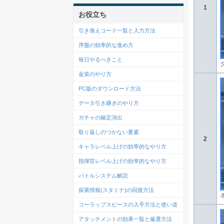
1
お役立ち
引き換えコード一覧と入力方法
序盤の効率的な進め方
毎日やるべきこと
金策のやり方
PC版のダウンロード方法
データ引き継ぎのやり方
ガチャの確定演出
取り返しのつかない要素
2
キャラレベル上げの効率的なやり方
指揮官レベル上げの効率的なやり方
バトルシステム解説
探索情報(スタミナ)の回復方法
コーラップスピースの入手方法と使い道
アタッチメントの効果一覧と厳選方法