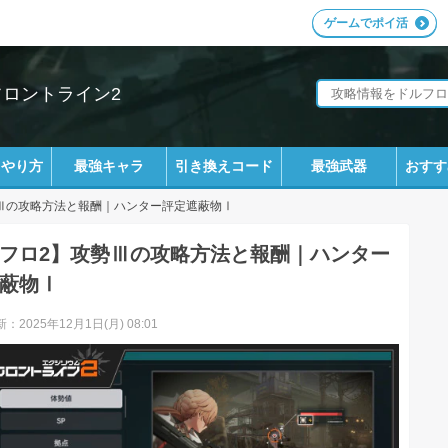
ゲームでポイ活
フロントライン2
ラやり方
最強キャラ
引き換えコード
最強武器
おすす
Ⅲの攻略方法と報酬｜ハンター評定遮蔽物Ⅰ
フロ2】攻勢Ⅲの攻略方法と報酬｜ハンター
蔽物Ⅰ
：2025年12月1日(月) 08:01