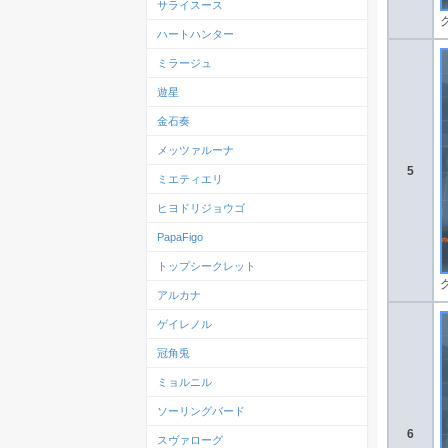
サライスース
ハートハンター
ミラージュ
遊星
金石奏
メッツァルーナ
5
ミエティエリ
ヒヨドリジョウゴ
PapaFigo
トップシークレット
アルカナ
ゲイレノル
冠角兎
ミョルニル
ソーリングバード
6
スヴァローグ