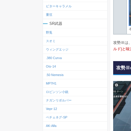
ビターキャラメル
重弦
SR武器
野兎
スオミ
攻勢Ⅲは
ルド)と
ウィングエッジ
.380 Curva
Ots‐14
攻勢Ⅲ
.50 Nemesis
MP7H1
ロビンソン小銃
ナガンリボルバー
Vepr-12
ペチェネグ-SP
AK-Alfa