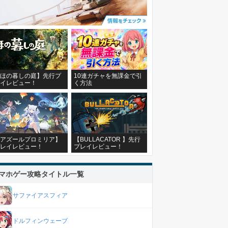
ほの暮しの庭】先行プ
10連ガチャを無課金で引
イレビュー！
く方法
アズールプロミリア】
【BULLACATOR 】先行
レイレビュー！
プレイレビュー！
マホゲー攻略タイトル一覧
サファイアスフィア
ドルフィンウェーブ