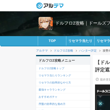
ドルフロ2攻略｜ドールズ
TOP
リセマラ当たり
リセマ
アルテマ
ドルフロ2攻略
ハンター評定
攻勢
ドルフロ2攻略メニュー
【ドル
ドルフロ2攻略トップ
評定遮
リセマラ当たりランキング
最終更新
リセマラの効率的なやり方
最強キャラランキング
おすすめガチャ
序盤の効率的な進め方