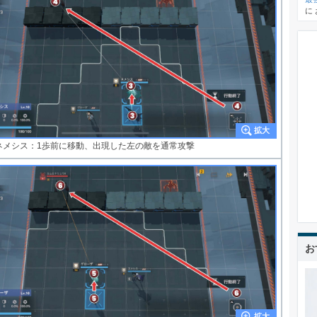
に
ネメシス：1歩前に移動、出現した左の敵を通常攻撃
お