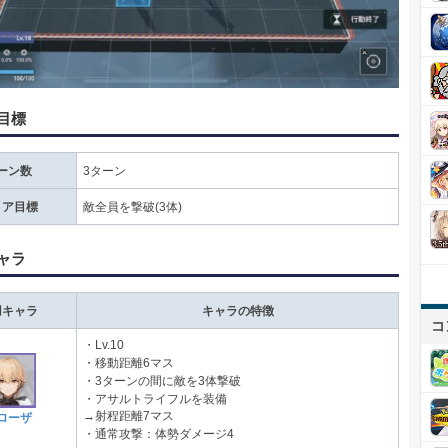
目標
ーン数
3ターン
リア目標
敵全員を撃破(3体)
ャラ
用キャラ
キャラの特徴
コ
・Lv.10
・移動距離6マス
・3ターンの間に敵を3体撃破
・アサルトライフルを装備
→射程距離7マス
ローザ
・通常攻撃：体勢ダメージ4